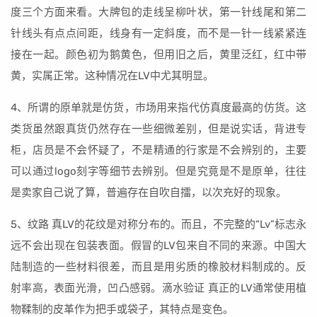
度三个方面来看。大牌包的走线呈柳叶状，第一针线尾和第二
针线头有点点间距，线身有一定斜度，而不是一针一线紧紧连
接在一起。颜色初为鹅黄色，但用旧之后，黄里泛红，红中带
黄，实属正常。这种情况在LV中尤其明显。
4、所谓的原单就是仿货，市场用来指代仿真度最高的仿货。这
类货虽然跟真货仍然存在一些细微差别，但是说实话，背进专
柜，店员是不会怀疑了，不是精通的行家是不会辨别的，主要
可以通过logo刻字等细节去辨别。但是究竟是不是原单，往往
是卖家自己说了算，普遍存在自吹自擂，以次充好的现象。
5、纹路 真LV的花纹是对称分布的。而且，不完整的“Lv”标志永
远不会出现在包装表面。假冒的LV包来自不同的来源。中国大
陆制造的一些材料很差，而且是用劣质的橡胶材料制成的。反
射率高，表面光滑，凹凸感弱。滴水验证 真正的LV通常使用植
物鞣制的皮革作为把手或袋子，其特点是变色。