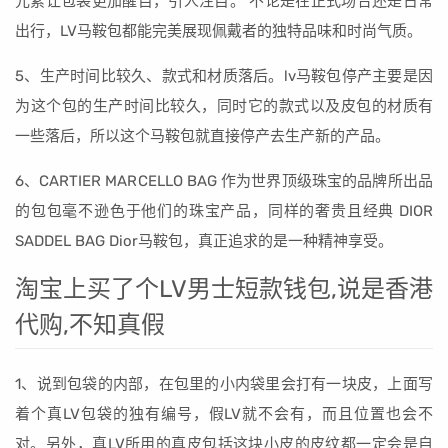
元素让包袋更加醒目，引人注目。 不论是在正式场合还是日常
出行，LV马鞍包都能完美展现佩戴者的独特品味和时尚气质。
5、生产时间比较久、款式和材质落后。lv马鞍包停产主要是因
为这个包的生产时间比较久，同时它的款式以及皮包的材质有
一些落后，所以这个马鞍包就直接停产去生产新的产品。
6、CARTIER MARCELLO BAG 作为世界顶级珠宝的品牌所出品
的包包毫不逊色于他们的珠宝产品，同样的奢贵且经典 DIOR
SADDEL BAG Dior马鞍包，真正追求的是一种精神享受。
淘宝上买了个LV男士短款钱包,说是香港
代购,不知真假
1、说到包袋的内部，在包里的小内袋里会打有一块皮，上面写
着个真LV包袋的独有编号，假LV就不会有，而且位置也会不
对。另外，真LV所用的真皮包括这块小皮的皮纹都一定会是自