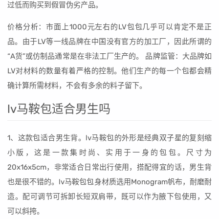
过低而购买到假冒伪劣产品。
价格分析：市面上1000元左右的LV包包几乎可以肯定不是正
品。由于LV等一线品牌在中国没有官方的加工厂，因此所谓的
“A货”或仿制品通常是在非法工厂生产的。 品牌监管：大品牌如
LV对材料的数量有着严格的控制。他们生产的每一个包都会精
确计算所需材料，不会有多余的料子留下。
lv马鞍包适合男生吗
1、这款包适合男生背。lv马鞍包的外形是经典双子星的复刻缩
小版，这是一款集时尚、实用于一身的包包。尺寸为
20x16x5cm，非常适合日常出行使用，搭配得宜的话，男生背
也是很不错的。lv马鞍包包身材质选用Monogram帆布，耐磨耐
造。配可调节可拆卸长短双肩带，既可以作为腋下包使用，又
可以斜挎。