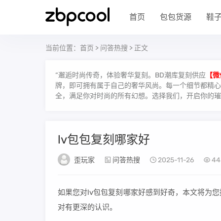
首页
包包货源
鞋
当前位置：
首页
>
问答热搜
> 正文
“邂逅时尚传奇，体验奢华复刻。BD潮库复刻供应
【微
牌，即可拥有属于自己的奢华风尚。每一个细节都精心雕
全，满足你对时尚的所有幻想。选择我们，开启你的璀
lv包包复刻哪家好
歪玩家
问答热搜
2025-11-26
44
如果您对lv包包复刻哪家好感到好奇，本文将为
对有更深的认识。