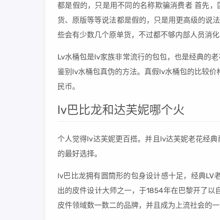
都是假的，只是用不同的名称欺骗消费者 首先，
货、原版等等说法都是假的，只是用更高级的说法来卖
些会有少数几个原单货，不过都不够内部人员消化
Lv水桶包是lv家族非常流行的包包，也是经典
鉴别lv水桶包真伪的方法。真假lv水桶包的比较价
民币。
lv巴比龙和达芙妮哪个火
个人觉得lv达芙妮更百搭。并且lv达芙妮老花
的最好选择。
lv巴比龙拥有圆筒形的包身设计感十足，经典LV老花
出的皮件设计大师之一，于1854年在巴黎开了
皮件领域数一数二的品牌，并且成为上流社会的一