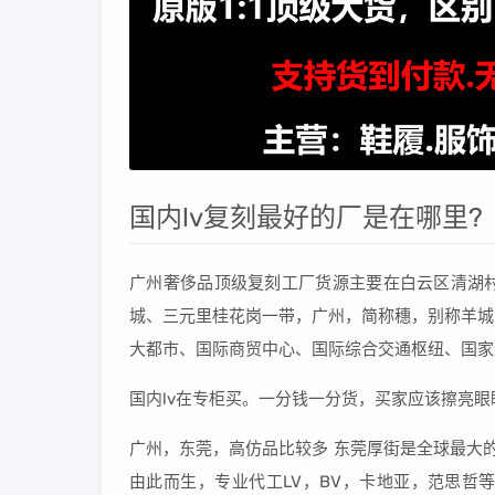
国内lv复刻最好的厂是在哪里?
广州奢侈品顶级复刻工厂货源主要在白云区清湖
城、三元里桂花岗一带，广州，简称穗，别称羊城
大都市、国际商贸中心、国际综合交通枢纽、国家
国内lv在专柜买。一分钱一分货，买家应该擦亮
广州，东莞，高仿品比较多 东莞厚街是全球最大
由此而生，专业代工LV，BV，卡地亚，范思哲