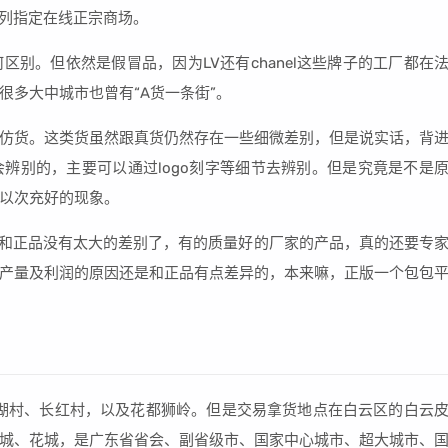
系列指定在线正宗商场。
别。但依然是假冒品，因为LV还有chanel这些牌子的工厂都在
很多大中城市也曾有“A货一条街”。
仿货。这类货虽然跟真货仍然存在一些细微差别，但是说实话，背
辨别的，主要可以通过logo刻字等细节去辨别。但是究竟是不是
以次充好的现象。
乎和正品没有太大的差别了，有的质量好的厂家的产品，真的还要专
产量及利润的原因还是和正品有点差异的，本来嘛，正版一个包包
湖村、长红村，以及花都狮岭。但是交易拿货地点在白云区的白云
城、花城，是广东省省会、副省级市、国家中心城市、超大城市、