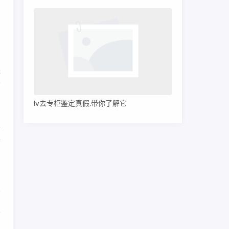
法
进
原
lv去专柜鉴定真假,带你了解它
家
平
皮
国