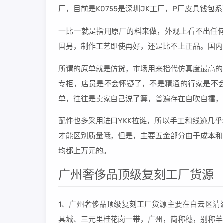
厂，目前是K0755是深圳JK工厂，P厂皮具钱包
一比一就是指用原厂的料来做，外观上看不出任何区
国另，制作工艺即使再好，还是比不上正品。国内
所谓的原单就是仿货，市场用来指代仿真度最高的
专柜，店员是不会怀疑了，不是精通的行家是不会
单，往往是卖家自己说了算，普遍存在自吹自擂，
配件也多采用进口YKK拉链，所以手工和线迹几
才能区别质量哦，但是，主要五金部分由于成本和
均都上万元的。
广州奢侈品顶级复刻工厂货源
1、广州奢侈品顶级复刻工厂货源主要在白云区清
具城、三元里桂花岗一带，广州，简称穗，别称羊