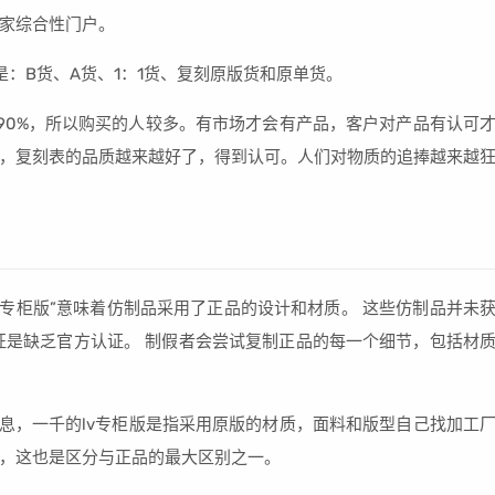
家综合性门户。
：B货、A货、1：1货、复刻原版货和原单货。
90%，所以购买的人较多。有市场才会有产品，客户对产品有认可
，复刻表的品质越来越好了，得到认可。人们对物质的追捧越来越
“专柜版”意味着仿制品采用了正品的设计和材质。 这些仿制品并未
征是缺乏官方认证。 制假者会尝试复制正品的每一个细节，包括材
信息，一千的lv专柜版是指采用原版的材质，面料和版型自己找加工
，这也是区分与正品的最大区别之一。