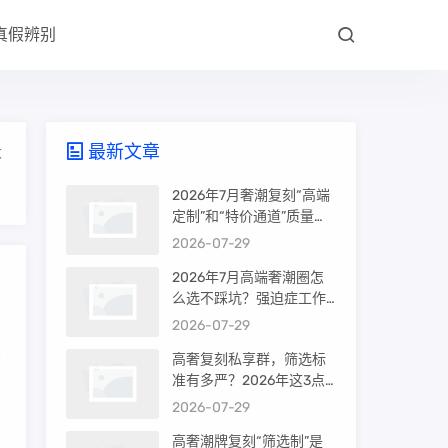
真假辨别
最新文章
大
2026年7月奢潮复刻“高端
定制”和“特价通道”质量差
很多吗？内行人说出真相
2026-07-29
2026年7月高端奢潮圈怎
么选不踩坑？强迫症工作
室的筛选机制是真相还是
2026-07-29
噱头
高奢复刻私享群，筛选标
准有多严？2026年这3点
您
才是真相
2026-07-29
高奢潮牌复刻“筛选制”是