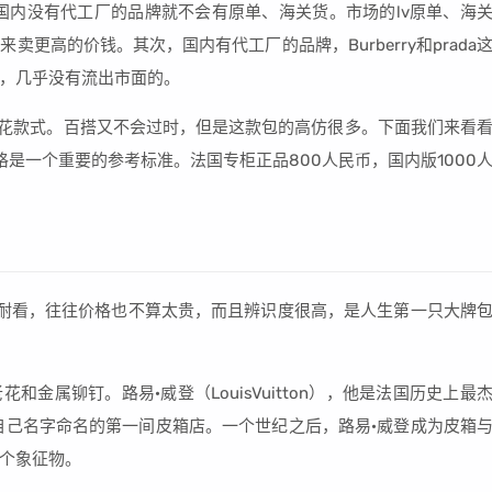
国内没有代工厂的品牌就不会有原单、海关货。市场的lv原单、海
更高的价钱。其次，国内有代工厂的品牌，Burberry和prada
，几乎没有流出市面的。
的老花款式。百搭又不会过时，但是这款包的高仿很多。下面我们来看
格是一个重要的参考标准。法国专柜正品800人民币，国内版1000
经典耐看，往往价格也不算太贵，而且辨识度很高，是人生第一只大牌
和金属铆钉。路易·威登（LouisVuitton），他是法国历史上最
以自己名字命名的第一间皮箱店。一个世纪之后，路易·威登成为皮箱
个象征物。