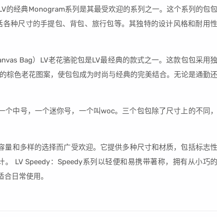
列 LV的经典Monogram系列是其最受欢迎的系列之一。这个系列的包
括各种尺寸的手提包、背包、旅行包等。其独特的设计风格和耐用
anvas Bag）LV老花骆驼包是LV最经典的款式之一。这款包包采用
志性的棕色老花图案，使包包成为时尚与经典的完美结合。无论是通勤
，一个中号，一个迷你号，一个叫woc。三个包包除了尺寸上的不同
、实用的容量和多样的选择而广受欢迎。它提供多种尺寸和材质，包括标志
计。 LV Speedy：Speedy系列以轻便和易携带著称，拥有从小巧
，适合日常使用。