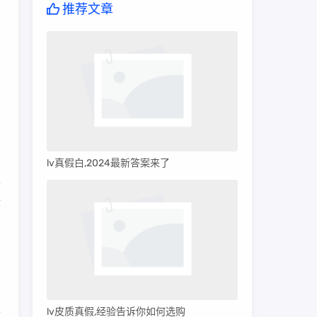
推荐文章
lv真假白,2024最新答案来了
具
际
厂
工
lv皮质真假,经验告诉你如何选购