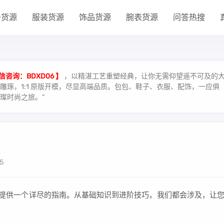
子货源
服装货源
饰品货源
腕表货源
问答热搜
信咨询：BDXD06 】
，以精湛工艺重塑经典，让你无需仰望遥不可及的
琢，1:1 原版开模，尽显高端品质。包包、鞋子、衣服、配饰，一应俱
璨时尚之旅。”
5
您提供一个详尽的指南。从基础知识到进阶技巧，我们都会涉及，让