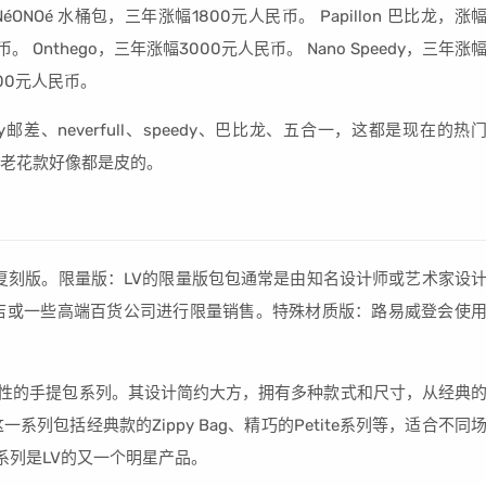
éONOé 水桶包，三年涨幅1800元人民币。 Papillon 巴比龙，涨
币。 Onthego，三年涨幅3000元人民币。 Nano Speedy，三年涨
000元人民币。
y邮差、neverfull、speedy、巴比龙、五合一，这都是现在的热
。老花款好像都是皮的。
，复刻版。限量版：LV的限量版包包通常是由知名设计师或艺术家设
店或一些高端百货公司进行限量销售。特殊材质版：路易威登会使
V标志性的手提包系列。其设计简约大方，拥有多种款式和尺寸，从经典
列包括经典款的Zippy Bag、精巧的Petite系列等，适合不同
ull系列是LV的又一个明星产品。