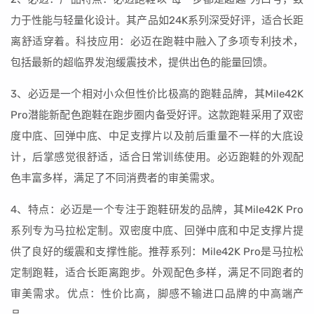
力于性能与轻量化设计。其产品如24K系列深受好评，适合长距
离舒适穿着。科技应用：必迈在跑鞋中融入了多项专利技术，
包括最新的超临界发泡缓震技术，提供出色的能量回馈。
3、必迈是一个相对小众但性价比极高的跑鞋品牌，其Mile42K
Pro潜能新配色跑鞋在跑步圈内备受好评。这款跑鞋采用了双密
度中底、回弹中底、中足支撑片以及前后重量不一样的大底设
计，后掌感觉很舒适，适合日常训练使用。必迈跑鞋的外观配
色丰富多样，满足了不同消费者的审美需求。
4、特点：必迈是一个专注于跑鞋研发的品牌，其Mile42K Pro
系列专为马拉松定制。双密度中底、回弹中底和中足支撑片提
供了良好的缓震和支撑性能。推荐系列：Mile42K Pro是马拉松
定制跑鞋，适合长距离跑步。外观配色多样，满足不同跑者的
审美需求。优点：性价比高，脚感不输进口品牌的中高端产