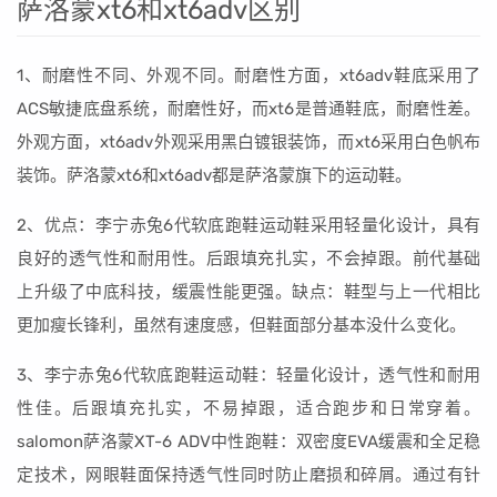
萨洛蒙xt6和xt6adv区别
1、耐磨性不同、外观不同。耐磨性方面，xt6adv鞋底采用了
ACS敏捷底盘系统，耐磨性好，而xt6是普通鞋底，耐磨性差。
外观方面，xt6adv外观采用黑白镀银装饰，而xt6采用白色帆布
装饰。萨洛蒙xt6和xt6adv都是萨洛蒙旗下的运动鞋。
2、优点：李宁赤兔6代软底跑鞋运动鞋采用轻量化设计，具有
良好的透气性和耐用性。后跟填充扎实，不会掉跟。前代基础
上升级了中底科技，缓震性能更强。缺点：鞋型与上一代相比
更加瘦长锋利，虽然有速度感，但鞋面部分基本没什么变化。
3、李宁赤兔6代软底跑鞋运动鞋：轻量化设计，透气性和耐用
性佳。后跟填充扎实，不易掉跟，适合跑步和日常穿着。
salomon萨洛蒙XT-6 ADV中性跑鞋：双密度EVA缓震和全足稳
定技术，网眼鞋面保持透气性同时防止磨损和碎屑。通过有针