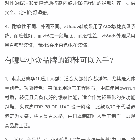
对性的缓冲和支撑帮助控制内旋并保持舒适的足部对齐，提供
安全、定制的舒适感。
4、耐磨性不同、外观不同。xt6adv鞋底采用了ACS敏捷底盘系
统，耐磨性好，而xt6是一般鞋底，耐磨性差。xt6adv外观采用
黑白镀银装饰，而xt6采用白色帆布装饰。
有哪些小众品牌的跑鞋可以入手?
1、索康尼菁华11 适用人群：适合大部分跑者群体，尤其是大体
重跑者。功能特色：鞋面采用透气工程网布，中底使用pwrrun
材质，轻便且具备良好的缓震性能，适合作为轻量化的多功能
跑鞋。鬼冢虎EDR 78 DELUXE 设计风格：此款以70年代越野
跑鞋为灵感，极具复古风格，由日本制鞋匠人手工制作，展现
高品质工艺。
2、必迈：产品特点：必迈跑鞋以“每一步都是超越”为口号，致