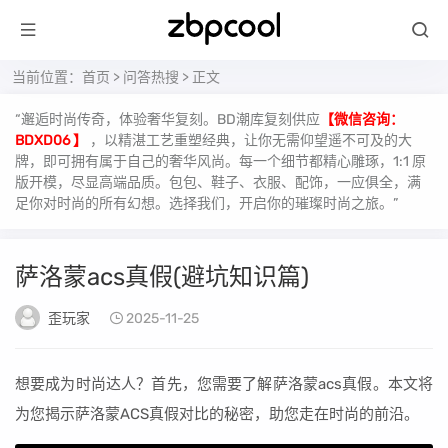
当前位置：
首页
>
问答热搜
> 正文
“邂逅时尚传奇，体验奢华复刻。BD潮库复刻供应
【微信咨询：
BDXD06 】
，以精湛工艺重塑经典，让你无需仰望遥不可及的大
牌，即可拥有属于自己的奢华风尚。每一个细节都精心雕琢，1:1 原
版开模，尽显高端品质。包包、鞋子、衣服、配饰，一应俱全，满
足你对时尚的所有幻想。选择我们，开启你的璀璨时尚之旅。”
萨洛蒙acs真假(避坑知识篇)
歪玩家
2025-11-25
想要成为时尚达人？首先，您需要了解萨洛蒙acs真假。本文将
为您揭示萨洛蒙ACS真假对比的秘密，助您走在时尚的前沿。