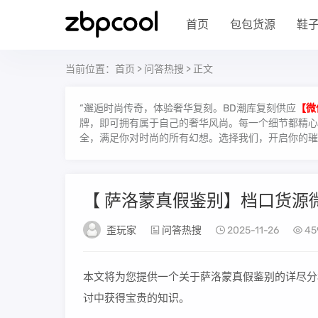
首页
包包货源
鞋
当前位置：
首页
>
问答热搜
> 正文
“邂逅时尚传奇，体验奢华复刻。BD潮库复刻供应
【微
牌，即可拥有属于自己的奢华风尚。每一个细节都精心雕
全，满足你对时尚的所有幻想。选择我们，开启你的璀
【 萨洛蒙真假鉴别】档口货源
歪玩家
问答热搜
2025-11-26
45
本文将为您提供一个关于萨洛蒙真假鉴别的详尽分
讨中获得宝贵的知识。