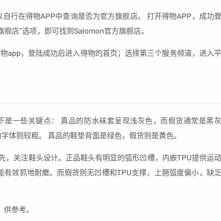
可以自行在得物APP中查询是否为官方旗舰店。 打开得物APP，成功
舰店”选项，即可找到Salomon官方旗舰店。
物app，登陆成功后进入得物的首页；选择第三个服务频道，进入
以下是一些关键点： 真品的防水袜套呈现浅灰色，而假货通常是黑
的字体则较粗。 真品的鞋垫背面是绿色，假货则是黄色。
首先，关注鞋头设计。正品鞋头有明显的弧形凹槽，内嵌TPU提供运
技，能有效抓地耐磨。而假货则无凹槽和TPU支撑，上翘弧度偏小，缺
搭，供参考。