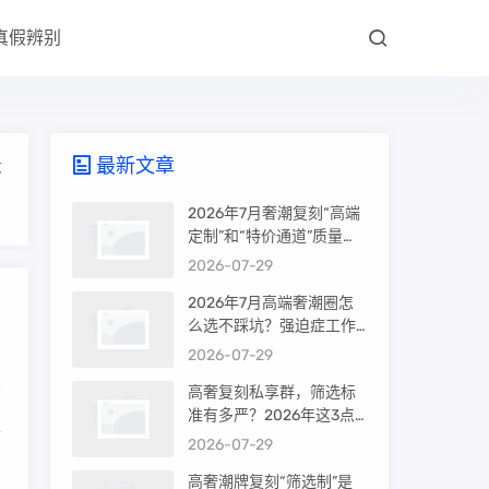
真假辨别
最新文章
大
2026年7月奢潮复刻“高端
定制”和“特价通道”质量差
很多吗？内行人说出真相
2026-07-29
2026年7月高端奢潮圈怎
么选不踩坑？强迫症工作
室的筛选机制是真相还是
2026-07-29
噱头
高奢复刻私享群，筛选标
准有多严？2026年这3点
探
才是真相
2026-07-29
高奢潮牌复刻“筛选制”是