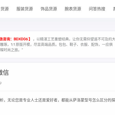
子货源
服装货源
饰品货源
腕表货源
问答热搜
信咨询：BDXD06 】
，以精湛工艺重塑经典，让你无需仰望遥不可及的
琢，1:1 原版开模，尽显高端品质。包包、鞋子、衣服、配饰，一应俱
璨时尚之旅。”
微信
9
析，无论您是专业人士还是爱好者，都能从萨洛蒙型号怎么区分的