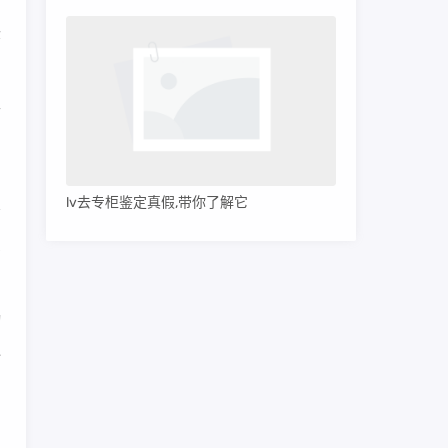
登
平
lv去专柜鉴定真假,带你了解它
灰
动
乏