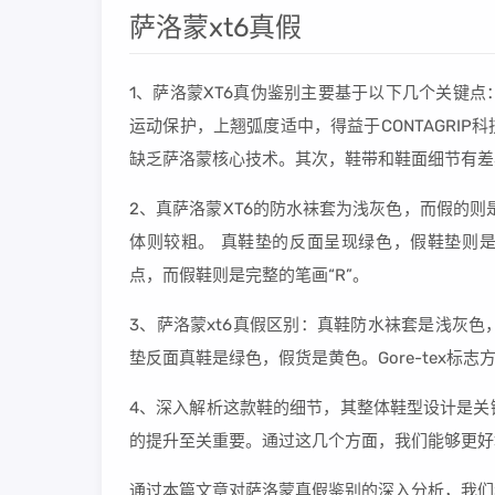
萨洛蒙xt6真假
1、萨洛蒙XT6真伪鉴别主要基于以下几个关键
运动保护，上翘弧度适中，得益于CONTAGRI
缺乏萨洛蒙核心技术。其次，鞋带和鞋面细节有差
2、真萨洛蒙XT6的防水袜套为浅灰色，而假的
体则较粗。 真鞋垫的反面呈现绿色，假鞋垫则是黄色
点，而假鞋则是完整的笔画“R”。
3、萨洛蒙xt6真假区别：真鞋防水袜套是浅灰
垫反面真鞋是绿色，假货是黄色。Gore-tex标
4、深入解析这款鞋的细节，其整体鞋型设计是关
的提升至关重要。通过这几个方面，我们能够更好地理
通过本篇文章对萨洛蒙真假鉴别的深入分析，我们