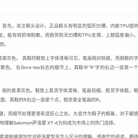
点：首先，关注鞋头设计。正品鞋头有明显的弧形凹槽，内嵌TPU提
P科技，能有效抓地耐磨。而假货则无凹槽和TPU支撑，上翘弧度偏小
异。
则是黑灰色。 真鞋的鞋垫上字体清晰可见，笔画相对较细，而假鞋的
。 在Gore-tex标志的细节上，真鞋中“R”字的右边一竖是一
色，假的是黑灰色。鞋垫上真货字体清晰、笔画较细，假货字体粗。
志方面，真鞋的R右边一竖是个点，假货是全笔画的R。
键，而细节处理更是彰显匠心之处。大底作为鞋子的根基，对于脚
解Salomon萨洛蒙 XT-6为何成为市场上的热门选择。
希望能够增加您对萨洛蒙型号怎么区分的理解。感谢您的阅读，期