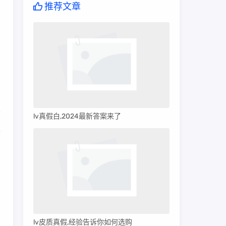
推荐文章
lv真假白,2024最新答案来了
真
，
商
lv皮质真假,经验告诉你如何选购