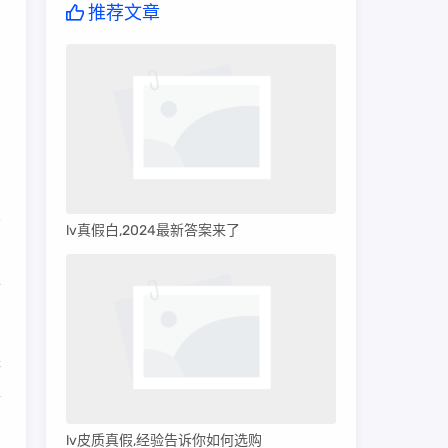
推荐文章
lv真假白,2024最新答案来了
M
个
缺
性
lv皮质真假,经验告诉你如何选购