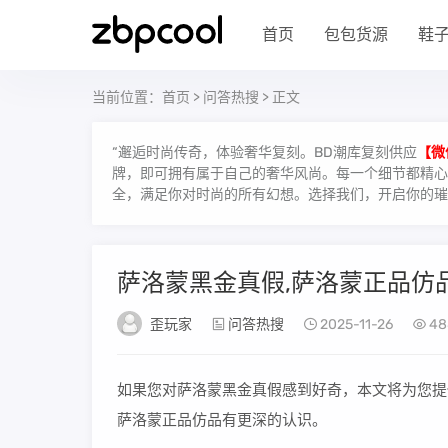
首页
包包货源
鞋
当前位置：
首页
>
问答热搜
> 正文
“邂逅时尚传奇，体验奢华复刻。BD潮库复刻供应
【微
牌，即可拥有属于自己的奢华风尚。每一个细节都精心雕
全，满足你对时尚的所有幻想。选择我们，开启你的璀
萨洛蒙黑金真假,萨洛蒙正品仿
歪玩家
问答热搜
2025-11-26
48
如果您对萨洛蒙黑金真假感到好奇，本文将为您提
萨洛蒙正品仿品有更深的认识。