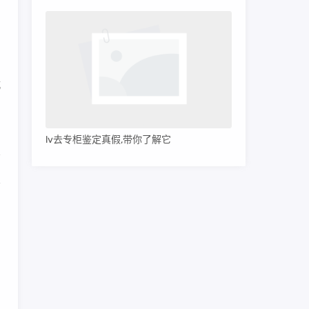
知
。
中
城
lv去专柜鉴定真假,带你了解它
置
着
司