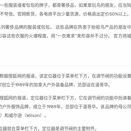
R 24K黑金一些服装或者包包的牌子，都是奢侈品，如果是玩鸟的朋友，应当
不夸张。官网断货，各电商平台少量货源，价格高出定价50%以上
K黑金是指一系列奢侈品牌的服装或包包。 这些品牌在热衷于始祖鸟产品的朋友
形容这些衣服的火爆程度，用“一衣难求”来形容并不过分。 官方商
。 根据搜狐网的报道，该定位器位于菜单栏下方，在调节阀的功能设
一家创立于1989年的加拿大户外装备品牌，总部设在温哥华。
根据搜狐网的报道，定位器位于菜单栏下方，它在调节阀的功能中扮演
大的户外服饰品牌，成立于1989年，总部位于温哥华。该品牌的母公
）和威尔逊（Wilson）。
定位器就在菜单栏下方，定位器是调节阀的主要附件。