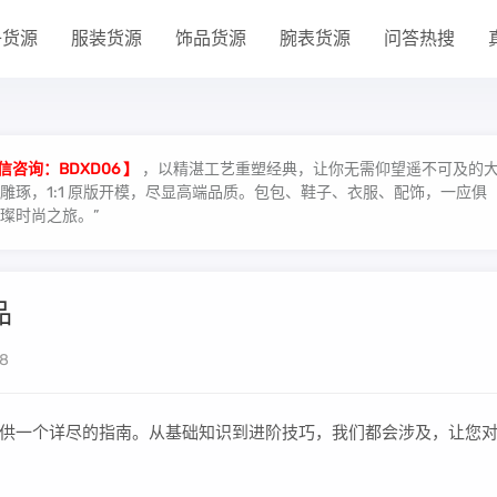
子货源
服装货源
饰品货源
腕表货源
问答热搜
信咨询：BDXD06 】
，以精湛工艺重塑经典，让你无需仰望遥不可及的
琢，1:1 原版开模，尽显高端品质。包包、鞋子、衣服、配饰，一应俱
璨时尚之旅。”
品
8
供一个详尽的指南。从基础知识到进阶技巧，我们都会涉及，让您