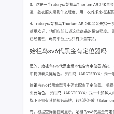
3、这是一个rcteryx/始祖鸟Thorium A
道一款衣服火爆到什么程度，用一衣难求来描述毫
4、rcteryx/始祖鸟Thorium AR 24
颇受欢迎，他们应该知道这些商品的稀缺程度。 
已经售罄，电商平台上也只有少量存货。
始祖鸟sv6代黑金有定位器吗
是的，始祖鸟sv6代黑金版本包含有定位器功能
中扮演着关键角色。 始祖鸟（ARCTERYX）是
始祖鸟sv6代黑金型号中确实配备了定位器。 
重要角色。 始祖鸟（ARCTERYX）是一个加拿
旗下还拥有其他知名品牌，包括萨洛蒙（Salomon
有。根据查询搜狐网显示，始祖鸟sv6代黑金有