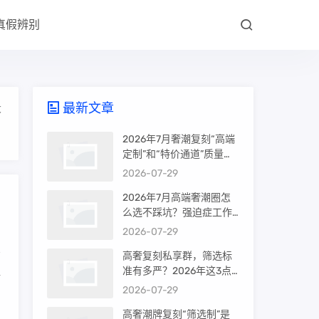
真假辨别
最新文章
大
2026年7月奢潮复刻“高端
定制”和“特价通道”质量差
很多吗？内行人说出真相
2026-07-29
2026年7月高端奢潮圈怎
么选不踩坑？强迫症工作
室的筛选机制是真相还是
2026-07-29
噱头
高奢复刻私享群，筛选标
准有多严？2026年这3点
对
才是真相
2026-07-29
高奢潮牌复刻“筛选制”是