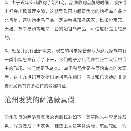
4、由于近年安踏收购了始祖鸟，品牌收购品牌的时候，或多或
少都会出现管理空隙，这就导致国内假冒伪劣的始祖鸟产品比
比皆是，选购始祖鸟产品一定要看准知名店家，比如说京东、
天猫、苏宁易购等电商平台的始祖鸟产品，可信度都是比较高
的。
5、恐龙并没有全部消失。现在的科学家普遍认为恐龙家族中有
一类小型恐龙存活了下来，它们的子孙后代现在正在天空中自
由的飞翔。它们就是飞鸟类。 鸟类和恐龙是在原始鸟类的发现
后，在十九世纪首次提出始祖鸟在德国。鸟类和已灭绝的非禽
类恐龙具有许多独特的骨骼特征。
沧州发货的萨洛蒙真假
沧州发货的萨洛蒙真假的判断标准如下。真鞋防水袜套是浅灰
色，假货做成了黑灰色。鞋垫上真货字体清晰、笔画较细，假