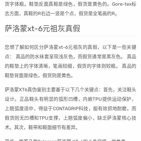
货字体粗。鞋垫反面真鞋是绿色，假货是黄色的。Gore-tex标
志方面，真鞋的R右边一竖是个点，假货是全笔画的R。
萨洛蒙xt-6元祖灰真假
您想了解如何区分萨洛蒙xt-6元祖灰的真假，以下是一些关键
点： 真品的防水袜套呈现浅灰色，而假货通常是黑灰色。 真品
的鞋垫上的字体清晰，笔画较细，假货的字体则较粗。 真品的
鞋垫背面是绿色，假货则是黄色。
萨洛蒙XT6真伪鉴别主要基于以下几个关键点：首先，关注鞋头
设计。正品鞋头有明显的弧形凹槽，内嵌TPU提供运动保护，
上翘弧度适中，得益于CONTAGRIP科技，能有效抓地耐磨。而
假货则无凹槽和TPU支撑，上翘弧度偏小，缺乏萨洛蒙核心技
术。其次，鞋带和鞋面细节有差异。