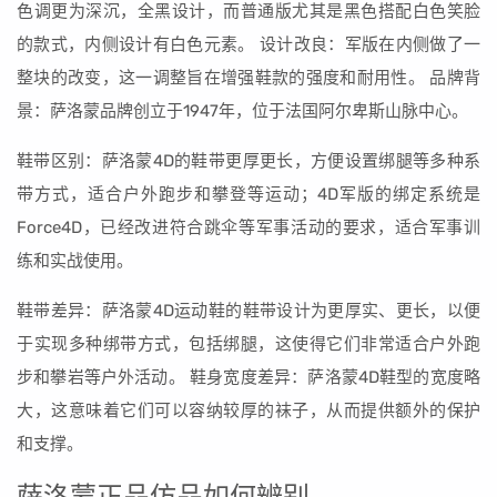
色调更为深沉，全黑设计，而普通版尤其是黑色搭配白色笑脸
的款式，内侧设计有白色元素。 设计改良：军版在内侧做了一
整块的改变，这一调整旨在增强鞋款的强度和耐用性。 品牌背
景：萨洛蒙品牌创立于1947年，位于法国阿尔卑斯山脉中心。
鞋带区别：萨洛蒙4D的鞋带更厚更长，方便设置绑腿等多种系
带方式，适合户外跑步和攀登等运动；4D军版的绑定系统是
Force4D，已经改进符合跳伞等军事活动的要求，适合军事训
练和实战使用。
鞋带差异：萨洛蒙4D运动鞋的鞋带设计为更厚实、更长，以便
于实现多种绑带方式，包括绑腿，这使得它们非常适合户外跑
步和攀岩等户外活动。 鞋身宽度差异：萨洛蒙4D鞋型的宽度略
大，这意味着它们可以容纳较厚的袜子，从而提供额外的保护
和支撑。