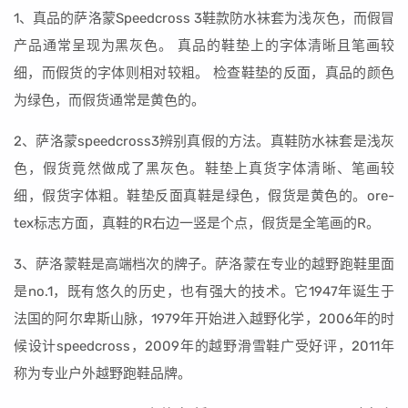
1、真品的萨洛蒙Speedcross 3鞋款防水袜套为浅灰色，而假冒
产品通常呈现为黑灰色。 真品的鞋垫上的字体清晰且笔画较
细，而假货的字体则相对较粗。 检查鞋垫的反面，真品的颜色
为绿色，而假货通常是黄色的。
2、萨洛蒙speedcross3辨别真假的方法。真鞋防水袜套是浅灰
色，假货竟然做成了黑灰色。鞋垫上真货字体清晰、笔画较
细，假货字体粗。鞋垫反面真鞋是绿色，假货是黄色的。ore-
tex标志方面，真鞋的R右边一竖是个点，假货是全笔画的R。
3、萨洛蒙鞋是高端档次的牌子。萨洛蒙在专业的越野跑鞋里面
是no.1，既有悠久的历史，也有强大的技术。它1947年诞生于
法国的阿尔卑斯山脉，1979年开始进入越野化学，2006年的时
候设计speedcross，2009年的越野滑雪鞋广受好评，2011年
称为专业户外越野跑鞋品牌。