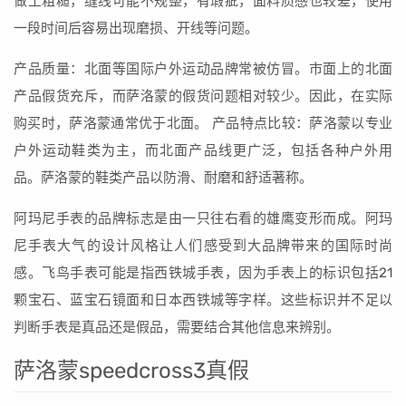
做工粗糙，缝线可能不规整，有瑕疵，面料质感也较差，使用
一段时间后容易出现磨损、开线等问题。
产品质量：北面等国际户外运动品牌常被仿冒。市面上的北面
产品假货充斥，而萨洛蒙的假货问题相对较少。因此，在实际
购买时，萨洛蒙通常优于北面。 产品特点比较：萨洛蒙以专业
户外运动鞋类为主，而北面产品线更广泛，包括各种户外用
品。萨洛蒙的鞋类产品以防滑、耐磨和舒适著称。
阿玛尼手表的品牌标志是由一只往右看的雄鹰变形而成。阿玛
尼手表大气的设计风格让人们感受到大品牌带来的国际时尚
感。飞鸟手表可能是指西铁城手表，因为手表上的标识包括21
颗宝石、蓝宝石镜面和日本西铁城等字样。这些标识并不足以
判断手表是真品还是假品，需要结合其他信息来辨别。
萨洛蒙speedcross3真假