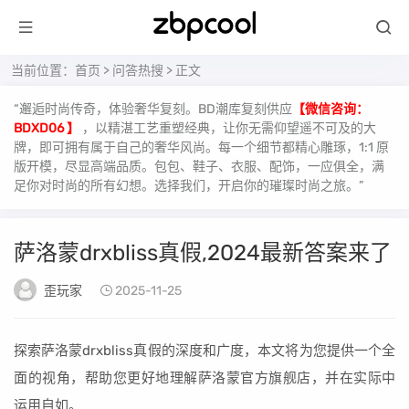
当前位置：
首页
>
问答热搜
> 正文
“邂逅时尚传奇，体验奢华复刻。BD潮库复刻供应
【微信咨询：
BDXD06 】
，以精湛工艺重塑经典，让你无需仰望遥不可及的大
牌，即可拥有属于自己的奢华风尚。每一个细节都精心雕琢，1:1 原
版开模，尽显高端品质。包包、鞋子、衣服、配饰，一应俱全，满
足你对时尚的所有幻想。选择我们，开启你的璀璨时尚之旅。”
萨洛蒙drxbliss真假,2024最新答案来了
歪玩家
2025-11-25
探索萨洛蒙drxbliss真假的深度和广度，本文将为您提供一个全
面的视角，帮助您更好地理解萨洛蒙官方旗舰店，并在实际中
运用自如。