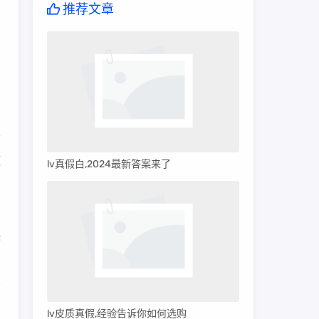
推荐文章
领
lv真假白,2024最新答案来了
品
决
部
名
lv皮质真假,经验告诉你如何选购