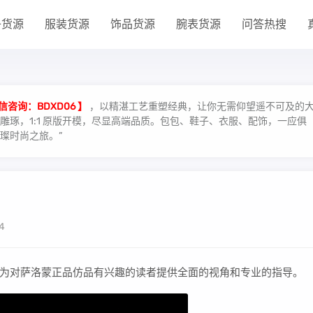
子货源
服装货源
饰品货源
腕表货源
问答热搜
信咨询：BDXD06 】
，以精湛工艺重塑经典，让你无需仰望遥不可及的
琢，1:1 原版开模，尽显高端品质。包包、鞋子、衣服、配饰，一应俱
璨时尚之旅。”
4
为对萨洛蒙正品仿品有兴趣的读者提供全面的视角和专业的指导。