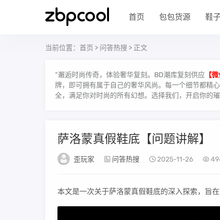
首页
包包货源
鞋
当前位置：
首页
>
问答热搜
> 正文
“邂逅时尚传奇，体验奢华复刻。BD潮库复刻供应
【微
牌，即可拥有属于自己的奢华风尚。每一个细节都精心雕
全，满足你对时尚的所有幻想。选择我们，开启你的璀
萨洛蒙真假鞋底【问题讲解】
歪玩家
问答热搜
2025-11-26
49
本文是一次关于萨洛蒙真假鞋底的深入探索，旨在