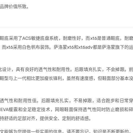
品牌价值所致。
v鞋底采用了ACS敏捷底盘系统，耐磨性好，而xt6是普通鞋底，耐
而xt6采用白色帆布装饰。萨洛蒙xt6和xt6adv都是萨洛蒙旗下的
化设计，具有良好的透气性和耐用性。后跟填充扎实，不会掉跟。
鞋型与上一代相比更加瘦长锋利，虽然有速度感，但鞋面部分基本
，透气性和耐用性佳。后跟填充扎实，不易掉跟，适合跑步和日常
：双密度EVA缓震和全足稳定技术，网眼鞋面保持透气性同时防止磨损和
持舒适的足部对齐，提供安全、定制的舒适感。
文能够为您提供一些实用的信息。请不要忘记，知识是不断更新的