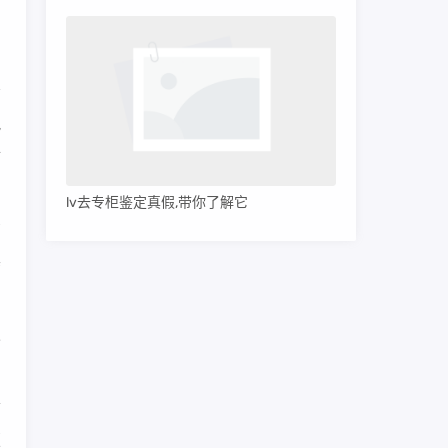
把
后
lv去专柜鉴定真假,带你了解它
高
其
人
莆
版