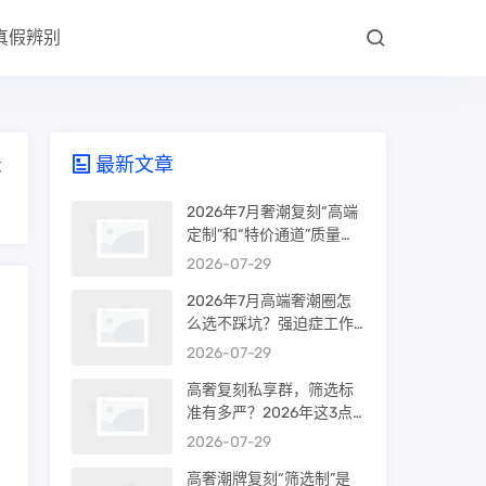
真假辨别
最新文章
大
2026年7月奢潮复刻“高端
定制”和“特价通道”质量差
很多吗？内行人说出真相
2026-07-29
2026年7月高端奢潮圈怎
么选不踩坑？强迫症工作
室的筛选机制是真相还是
2026-07-29
噱头
高奢复刻私享群，筛选标
准有多严？2026年这3点
才是真相
2026-07-29
高奢潮牌复刻“筛选制”是