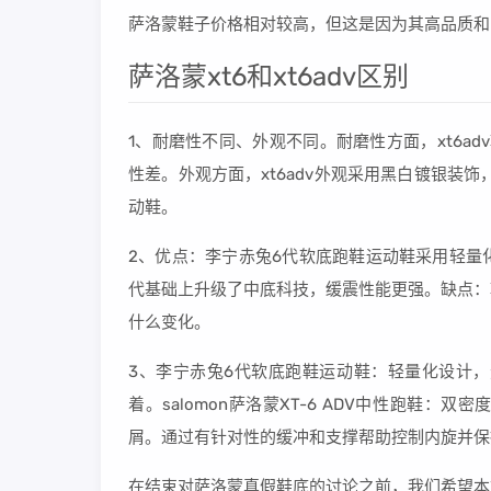
萨洛蒙鞋子价格相对较高，但这是因为其高品质和
萨洛蒙xt6和xt6adv区别
1、耐磨性不同、外观不同。耐磨性方面，xt6ad
性差。外观方面，xt6adv外观采用黑白镀银装饰，
动鞋。
2、优点：李宁赤兔6代软底跑鞋运动鞋采用轻量
代基础上升级了中底科技，缓震性能更强。缺点：
什么变化。
3、李宁赤兔6代软底跑鞋运动鞋：轻量化设计
着。salomon萨洛蒙XT-6 ADV中性跑鞋
屑。通过有针对性的缓冲和支撑帮助控制内旋并保
在结束对萨洛蒙真假鞋底的讨论之前，我们希望本