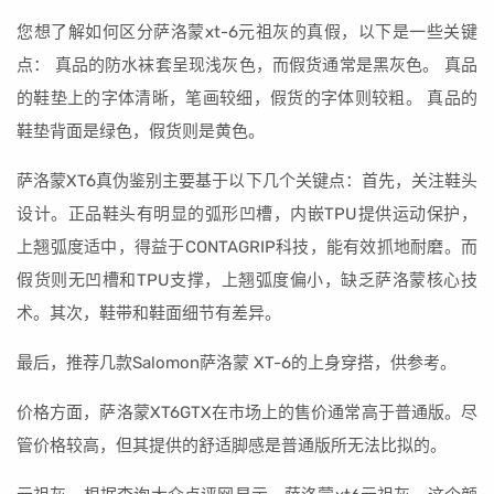
您想了解如何区分萨洛蒙xt-6元祖灰的真假，以下是一些关键
点： 真品的防水袜套呈现浅灰色，而假货通常是黑灰色。 真品
的鞋垫上的字体清晰，笔画较细，假货的字体则较粗。 真品的
鞋垫背面是绿色，假货则是黄色。
萨洛蒙XT6真伪鉴别主要基于以下几个关键点：首先，关注鞋头
设计。正品鞋头有明显的弧形凹槽，内嵌TPU提供运动保护，
上翘弧度适中，得益于CONTAGRIP科技，能有效抓地耐磨。而
假货则无凹槽和TPU支撑，上翘弧度偏小，缺乏萨洛蒙核心技
术。其次，鞋带和鞋面细节有差异。
最后，推荐几款Salomon萨洛蒙 XT-6的上身穿搭，供参考。
价格方面，萨洛蒙XT6GTX在市场上的售价通常高于普通版。尽
管价格较高，但其提供的舒适脚感是普通版所无法比拟的。