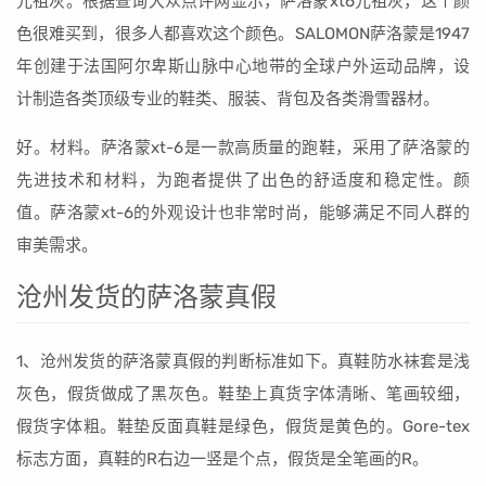
元祖灰。根据查询大众点评网显示，萨洛蒙xt6元祖灰，这个颜
色很难买到，很多人都喜欢这个颜色。SALOMON萨洛蒙是1947
年创建于法国阿尔卑斯山脉中心地带的全球户外运动品牌，设
计制造各类顶级专业的鞋类、服装、背包及各类滑雪器材。
好。材料。萨洛蒙xt-6是一款高质量的跑鞋，采用了萨洛蒙的
先进技术和材料，为跑者提供了出色的舒适度和稳定性。颜
值。萨洛蒙xt-6的外观设计也非常时尚，能够满足不同人群的
审美需求。
沧州发货的萨洛蒙真假
1、沧州发货的萨洛蒙真假的判断标准如下。真鞋防水袜套是浅
灰色，假货做成了黑灰色。鞋垫上真货字体清晰、笔画较细，
假货字体粗。鞋垫反面真鞋是绿色，假货是黄色的。Gore-tex
标志方面，真鞋的R右边一竖是个点，假货是全笔画的R。