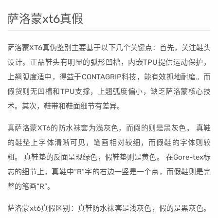
萨洛蒙xt6真假
萨洛蒙XT6真伪鉴别主要基于以下几个关键点：首先，关注鞋头
设计。正品鞋头有明显的弧形凹槽，内嵌TPU提供运动保护，
上翘弧度适中，得益于CONTAGRIP科技，能有效抓地耐磨。而
假货则无凹槽和TPU支撑，上翘弧度偏小，缺乏萨洛蒙核心技
术。其次，鞋带和鞋面细节有差异。
真萨洛蒙XT6的防水袜套为浅灰色，而假的则是黑灰色。 真鞋
的鞋垫上字体清晰可见，笔画相对较细，而假鞋的字体则较
粗。 真鞋垫的反面呈现绿色，假鞋垫则是黄色。 在Gore-tex标
志的细节上，真鞋中“R”字的右边一竖是一个点，而假鞋则是完
整的笔画“R”。
萨洛蒙xt6真假区别：真鞋防水袜套是浅灰色，假的是黑灰色。