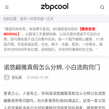
当前位置：
首页
>
问答热搜
> 正文
“邂逅时尚传奇，体验奢华复刻。BD潮库复刻供应
【微信咨询：
BDXD06 】
，以精湛工艺重塑经典，让你无需仰望遥不可及的大
牌，即可拥有属于自己的奢华风尚。每一个细节都精心雕琢，1:1 原
版开模，尽显高端品质。包包、鞋子、衣服、配饰，一应俱全，满
足你对时尚的所有幻想。选择我们，开启你的璀璨时尚之旅。”
诺悠翩雅真假怎么分辨, 小白选购窍门
歪玩家
2025-11-25
爱美之心，人皆有之，你知道诺悠翩雅真假怎么分辨以及诺悠
翩雅很贵等问题吗，向大家推荐的是BD潮品汇。这是一家以惊
人好评率和多年行业经验著称的顶级复刻品商家，拥有稳定的