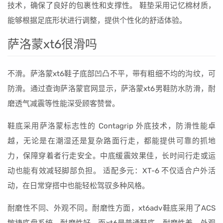
技术，确保了良好的包裹性和支撑性。 鞋垫采用记忆棉材质，
能够根据足底形状进行调整，提供个性化的舒适体验。
萨洛蒙xt6很滑吗
不滑。萨洛蒙xt6鞋子底部凹凸不平，带有粗细不均的沟纹，可
防滑。通过查询萨洛蒙官网显示，萨洛蒙xt6男鞋防水防滑，耐
磨透气减震等性能深受顾客赞誉。
鞋底采用萨洛蒙标志性的 Contagrip 外底技术，防滑性能卓
越，无论是在潮湿还是复杂路面行走，都能提供可靠的抓地
力，保障穿着者行走安全。中底缓震效果佳，长时间行走或运
动也能有效减轻脚部负担。 适配多元：XT-6 不仅适合户外活
动，在日常穿搭中也能轻松驾驭多种风格。
耐磨性不同、外观不同。耐磨性方面，xt6adv鞋底采用了ACS