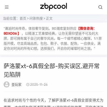
当前位置：
首页
>
问答热搜
> 正文
“邂逅时尚传奇，体验奢华复刻。BD潮库复刻供应
【微信咨询：
BDXD06 】
，以精湛工艺重塑经典，让你无需仰望遥不可及的大
牌，即可拥有属于自己的奢华风尚。每一个细节都精心雕琢，1:1 原
版开模，尽显高端品质。包包、鞋子、衣服、配饰，一应俱全，满
足你对时尚的所有幻想。选择我们，开启你的璀璨时尚之旅。”
萨洛蒙xt-6真假全部-购买误区,避开常
见陷阱
歪玩家
2025-11-26
在追求时尚与个性的今天，了解萨洛蒙xt-6真假全部变得尤为