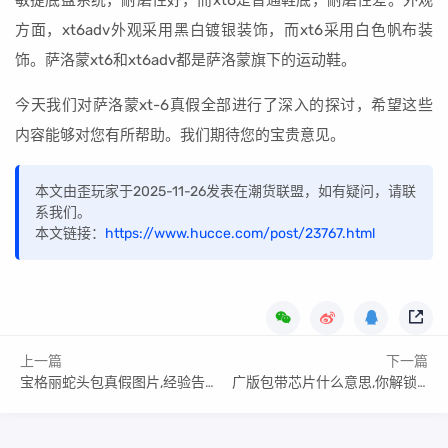
敏捷底盘系统，耐磨性好，而xt6是普通鞋底，耐磨性差。外观
方面，xt6adv外观采用黑白镀银装饰，而xt6采用白色帆布装
饰。萨洛蒙xt6和xt6adv都是萨洛蒙旗下的运动鞋。
今天我们对萨洛蒙xt-6真假全部进行了深入的探讨，希望这些
内容能够对您有所帮助。我们期待您的宝贵意见。
本文由歪玩家于2025-11-26发表在潮货联盟，如有疑问，请联
系我们。
本文链接：
https://www.hucce.com/post/23767.html
上一篇
下一篇
宝格丽蛇头包真假图片,经验告诉你如何选购
广版包带芯片什么意思,你解锁了哪几个