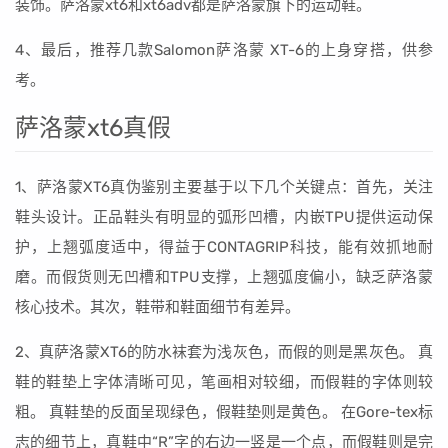
装饰。萨洛蒙xt6和xt6adv都是萨洛蒙旗下的运动鞋。
4、最后，推荐几款Salomon萨洛蒙 XT-6的上身穿搭，供参
考。
萨洛蒙xt6真假
1、萨洛蒙XT6真伪鉴别主要基于以下几个关键点：首先，关注
鞋头设计。正品鞋头有明显的弧形凹槽，内嵌TPU提供运动保
护，上翘弧度适中，得益于CONTAGRIP科技，能有效抓地耐
磨。而假货则无凹槽和TPU支撑，上翘弧度偏小，缺乏萨洛蒙
核心技术。其次，鞋带和鞋面细节有差异。
2、真萨洛蒙XT6的防水袜套为浅灰色，而假的则是黑灰色。 真
鞋的鞋垫上字体清晰可见，笔画相对较细，而假鞋的字体则较
粗。 真鞋垫的反面呈现绿色，假鞋垫则是黄色。 在Gore-tex标
志的细节上，真鞋中“R”字的右边一竖是一个点，而假鞋则是完