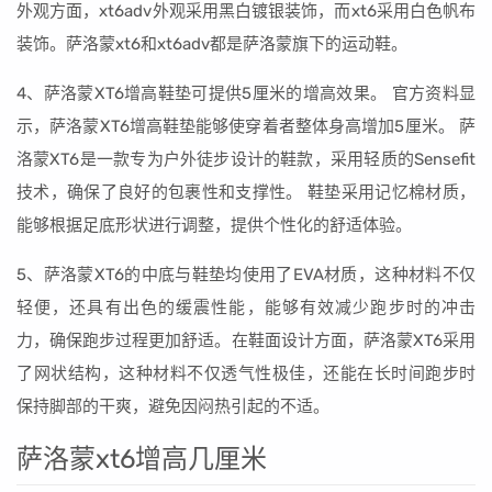
外观方面，xt6adv外观采用黑白镀银装饰，而xt6采用白色帆布
装饰。萨洛蒙xt6和xt6adv都是萨洛蒙旗下的运动鞋。
4、萨洛蒙XT6增高鞋垫可提供5厘米的增高效果。 官方资料显
示，萨洛蒙XT6增高鞋垫能够使穿着者整体身高增加5厘米。 萨
洛蒙XT6是一款专为户外徒步设计的鞋款，采用轻质的Sensefit
技术，确保了良好的包裹性和支撑性。 鞋垫采用记忆棉材质，
能够根据足底形状进行调整，提供个性化的舒适体验。
5、萨洛蒙XT6的中底与鞋垫均使用了EVA材质，这种材料不仅
轻便，还具有出色的缓震性能，能够有效减少跑步时的冲击
力，确保跑步过程更加舒适。在鞋面设计方面，萨洛蒙XT6采用
了网状结构，这种材料不仅透气性极佳，还能在长时间跑步时
保持脚部的干爽，避免因闷热引起的不适。
萨洛蒙xt6增高几厘米