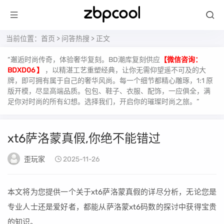
当前位置：
首页
>
问答热搜
> 正文
“邂逅时尚传奇，体验奢华复刻。BD潮库复刻供应
【微信咨询：
BDXD06 】
，以精湛工艺重塑经典，让你无需仰望遥不可及的大
牌，即可拥有属于自己的奢华风尚。每一个细节都精心雕琢，1:1 原
版开模，尽显高端品质。包包、鞋子、衣服、配饰，一应俱全，满
足你对时尚的所有幻想。选择我们，开启你的璀璨时尚之旅。”
xt6萨洛蒙真假,你绝不能错过
歪玩家
2025-11-26
本文将为您提供一个关于xt6萨洛蒙真假的详尽分析，无论您是
专业人士还是爱好者，都能从萨洛蒙xt6码数的探讨中获得宝贵
的知识。