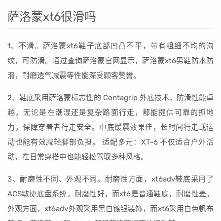
萨洛蒙xt6很滑吗
1、不滑。萨洛蒙xt6鞋子底部凹凸不平，带有粗细不均的沟
纹，可防滑。通过查询萨洛蒙官网显示，萨洛蒙xt6男鞋防水防
滑，耐磨透气减震等性能深受顾客赞誉。
2、鞋底采用萨洛蒙标志性的 Contagrip 外底技术，防滑性能卓
越，无论是在潮湿还是复杂路面行走，都能提供可靠的抓地
力，保障穿着者行走安全。中底缓震效果佳，长时间行走或运
动也能有效减轻脚部负担。 适配多元：XT-6 不仅适合户外活
动，在日常穿搭中也能轻松驾驭多种风格。
3、耐磨性不同、外观不同。耐磨性方面，xt6adv鞋底采用了
ACS敏捷底盘系统，耐磨性好，而xt6是普通鞋底，耐磨性差。
外观方面，xt6adv外观采用黑白镀银装饰，而xt6采用白色帆布