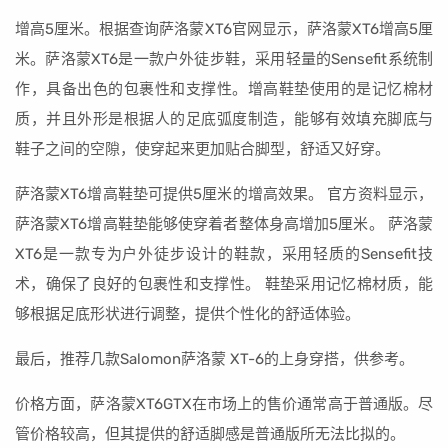
增高5厘米。根据查询萨洛蒙XT6官网显示，萨洛蒙XT6增高5厘
米。萨洛蒙XT6是一款户外徒步鞋，采用轻量的Sensefit系统制
作，具备出色的包裹性和支撑性。增高鞋垫使用的是记忆棉材
质，并且外形是根据人的足底弧度制造，能够有效填充脚底与
鞋子之间的空隙，使穿起来更加贴合脚型，舒适又好穿。
萨洛蒙XT6增高鞋垫可提供5厘米的增高效果。 官方资料显示，
萨洛蒙XT6增高鞋垫能够使穿着者整体身高增加5厘米。 萨洛蒙
XT6是一款专为户外徒步设计的鞋款，采用轻质的Sensefit技
术，确保了良好的包裹性和支撑性。 鞋垫采用记忆棉材质，能
够根据足底形状进行调整，提供个性化的舒适体验。
最后，推荐几款Salomon萨洛蒙 XT-6的上身穿搭，供参考。
价格方面，萨洛蒙XT6GTX在市场上的售价通常高于普通版。尽
管价格较高，但其提供的舒适脚感是普通版所无法比拟的。