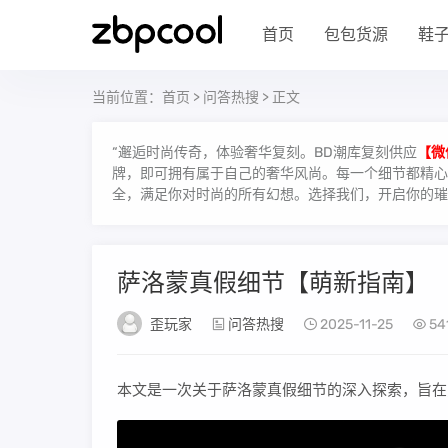
首页
包包货源
鞋
当前位置：
首页
>
问答热搜
> 正文
“邂逅时尚传奇，体验奢华复刻。BD潮库复刻供应
【微
牌，即可拥有属于自己的奢华风尚。每一个细节都精心雕
全，满足你对时尚的所有幻想。选择我们，开启你的璀
萨洛蒙真假细节【萌新指南】
歪玩家
问答热搜
2025-11-25
54
本文是一次关于萨洛蒙真假细节的深入探索，旨在