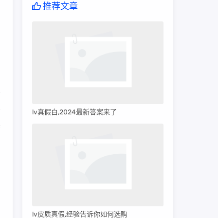
推荐文章
少
lv真假白,2024最新答案来了
黑
细
U
莆
lv皮质真假,经验告诉你如何选购