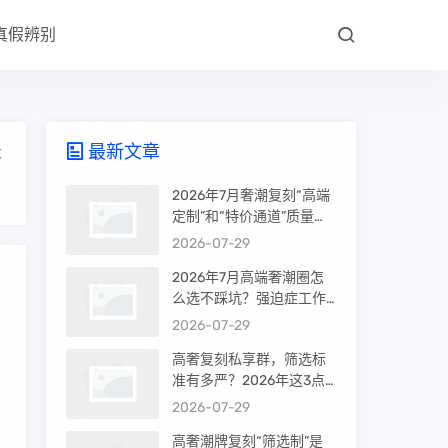
真假辨别
最新文章
大
2026年7月奢潮复刻“高端
定制”和“特价通道”质量差
很多吗？内行人说出真相
2026-07-29
2026年7月高端奢潮圈怎
么选不踩坑？强迫症工作
室的筛选机制是真相还是
2026-07-29
噱头
高奢复刻私享群，筛选标
准有多严？2026年这3点
才是真相
2026-07-29
高奢潮牌复刻“筛选制”是