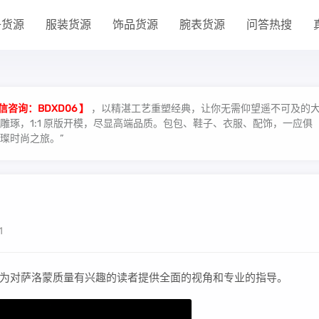
子货源
服装货源
饰品货源
腕表货源
问答热搜
信咨询：BDXD06 】
，以精湛工艺重塑经典，让你无需仰望遥不可及的
琢，1:1 原版开模，尽显高端品质。包包、鞋子、衣服、配饰，一应俱
璨时尚之旅。”
1
为对萨洛蒙质量有兴趣的读者提供全面的视角和专业的指导。