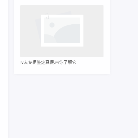
把
后
lv去专柜鉴定真假,带你了解它
人
高
其
莆
版