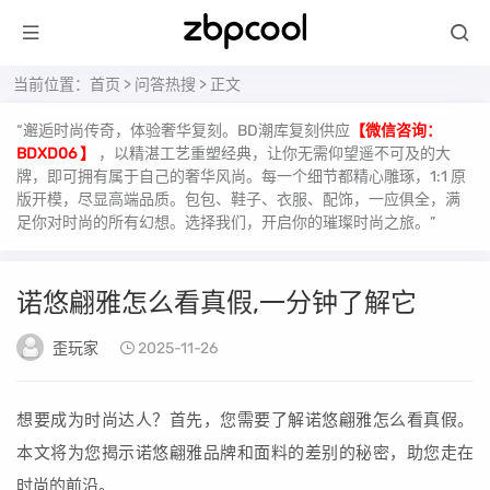
当前位置：
首页
>
问答热搜
> 正文
“邂逅时尚传奇，体验奢华复刻。BD潮库复刻供应
【微信咨询：
BDXD06 】
，以精湛工艺重塑经典，让你无需仰望遥不可及的大
牌，即可拥有属于自己的奢华风尚。每一个细节都精心雕琢，1:1 原
版开模，尽显高端品质。包包、鞋子、衣服、配饰，一应俱全，满
足你对时尚的所有幻想。选择我们，开启你的璀璨时尚之旅。”
诺悠翩雅怎么看真假,一分钟了解它
歪玩家
2025-11-26
想要成为时尚达人？首先，您需要了解诺悠翩雅怎么看真假。
本文将为您揭示诺悠翩雅品牌和面料的差别的秘密，助您走在
时尚的前沿。