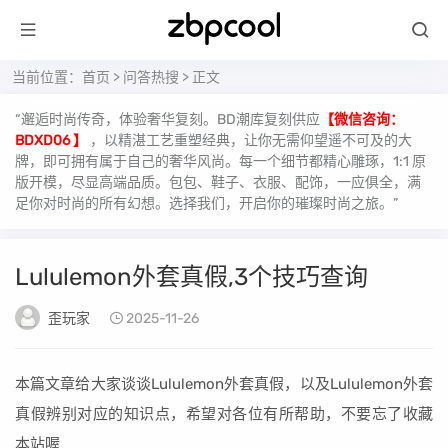
当前位置：
首页
>
问答热搜
> 正文
“邂逅时尚传奇，体验奢华复刻。BD潮库复刻供应
【微信咨询：
BDXD06 】
，以精湛工艺重塑经典，让你无需仰望遥不可及的大
牌，即可拥有属于自己的奢华风尚。每一个细节都精心雕琢，1:1 原
版开模，尽显高端品质。包包、鞋子、衣服、配饰，一应俱全，满
足你对时尚的所有幻想。选择我们，开启你的璀璨时尚之旅。”
Lululemon外套真假,3个技巧查询
歪玩家
2025-11-26
本篇文章给大家谈谈Lululemon外套真假，以及Lululemon外套
真假辨别对应的知识点，希望对各位有所帮助，不要忘了收藏
本站喔