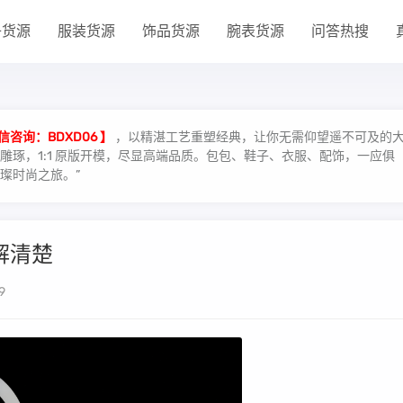
子货源
服装货源
饰品货源
腕表货源
问答热搜
信咨询：BDXD06 】
，以精湛工艺重塑经典，让你无需仰望遥不可及的
琢，1:1 原版开模，尽显高端品质。包包、鞋子、衣服、配饰，一应俱
璨时尚之旅。”
解清楚
9