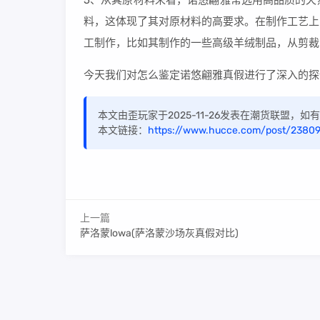
5、从其原材料来看，诺悠翩雅常选用高品质的天
料，这体现了其对原材料的高要求。在制作工艺上
工制作，比如其制作的一些高级羊绒制品，从剪裁
今天我们对怎么鉴定诺悠翩雅真假进行了深入的探
本文由歪玩家于2025-11-26发表在潮货联盟，
本文链接：
https://www.hucce.com/post/23809
上一篇
萨洛蒙lowa(萨洛蒙沙场灰真假对比)