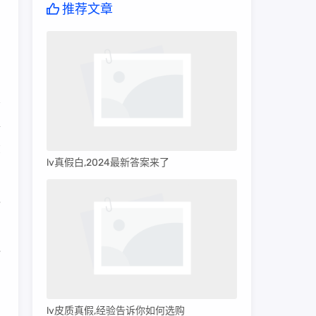
推荐文章
价
在
lv真假白,2024最新答案来了
路
7
lv皮质真假,经验告诉你如何选购