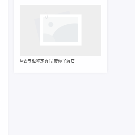
维
品
档
lv去专柜鉴定真假,带你了解它
维
牌
价
在