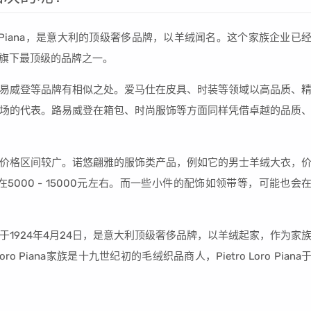
Loro Piana，是意大利的顶级奢侈品牌，以羊绒闻名。这个家族企业已
其旗下最顶级的品牌之一。
易威登等品牌有相似之处。爱马仕在皮具、时装等领域以高品质、
场的代表。路易威登在箱包、时尚服饰等方面同样凭借卓越的品质
其产品价格区间较广。诺悠翩雅的服饰类产品，例如它的男士羊绒大衣，
5000 - 15000元左右。而一些小件的配饰如领带等，可能也会
创立于1924年4月24日，是意大利顶级奢侈品牌，以羊绒起家，作为家
o Piana家族是十九世纪初的毛绒织品商人，Pietro Loro Piana