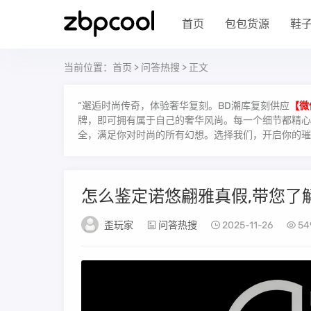
首页
包包货源
鞋
当前位置：
首页
>
问答热搜
> 正文
“邂逅时尚传奇，体验奢华复刻。BD潮库复刻供应
【微
牌，即可拥有属于自己的奢华风尚。每一个细节都精心雕
全，满足你对时尚的所有幻想。选择我们，开启你的璀
怎么鉴定诺悠翩雅真假,带您了
歪玩家
问答热搜
2025-11-26
54