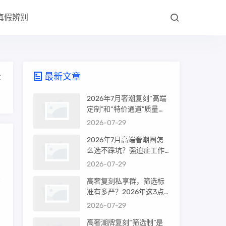
真假辨别
最新文章
大
2026年7月奢潮复刻“高端
定制”和“特价通道”质量差
很多吗？内行人说出真相
2026-07-29
2026年7月高端奢潮圈怎
么选不踩坑？强迫症工作
室的筛选机制是真相还是
2026-07-29
噱头
高奢复刻私享群，筛选标
准有多严？2026年这3点
才是真相
2026-07-29
高奢潮牌复刻“筛选制”是