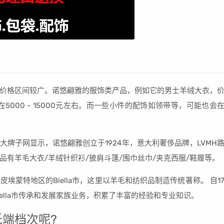
其产品价格区间较广。诺悠翩雅的服饰类产品，例如它的男士羊绒大衣，
5000 - 15000元左右。而一些小件的配饰如领带等，可能也会
牌子网显示，诺悠翩雅创立于1924年，意大利奢侈品牌，LVMH
有羊毛大衣/羊绒针织衫/披肩斗篷/围巾丝巾/夹克西服/鞋履等。
在皮埃蒙特地区的Biella市，这里以羊毛和纺织品制造传统著称。 自1
ella市传承和发展家族业务，积累了丰富的经验和专业知识。
端档次呢?