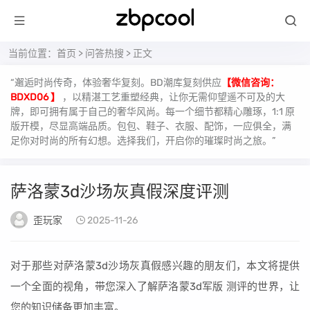
当前位置：
首页
>
问答热搜
> 正文
“邂逅时尚传奇，体验奢华复刻。BD潮库复刻供应
【微信咨询：
BDXD06 】
，以精湛工艺重塑经典，让你无需仰望遥不可及的大
牌，即可拥有属于自己的奢华风尚。每一个细节都精心雕琢，1:1 原
版开模，尽显高端品质。包包、鞋子、衣服、配饰，一应俱全，满
足你对时尚的所有幻想。选择我们，开启你的璀璨时尚之旅。”
萨洛蒙3d沙场灰真假深度评测
歪玩家
2025-11-26
对于那些对萨洛蒙3d沙场灰真假感兴趣的朋友们，本文将提供
一个全面的视角，带您深入了解萨洛蒙3d军版 测评的世界，让
您的知识储备更加丰富。