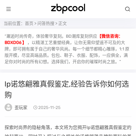
当前位置：
首页
>
问答热搜
> 正文
“邂逅时尚传奇，体验奢华复刻。BD潮库复刻供应
【微信咨询：
BDXD06 】
，以精湛工艺重塑经典，让你无需仰望遥不可及的大
牌，即可拥有属于自己的奢华风尚。每一个细节都精心雕琢，1:1 原
版开模，尽显高端品质。包包、鞋子、衣服、配饰，一应俱全，满
足你对时尚的所有幻想。选择我们，开启你的璀璨时尚之旅。”
lp诺悠翩雅真假鉴定,经验告诉你如何选
购
歪玩家
2025-11-25
探索时尚界的隐秘角落，本文将为您揭开lp诺悠翩雅真假鉴定的