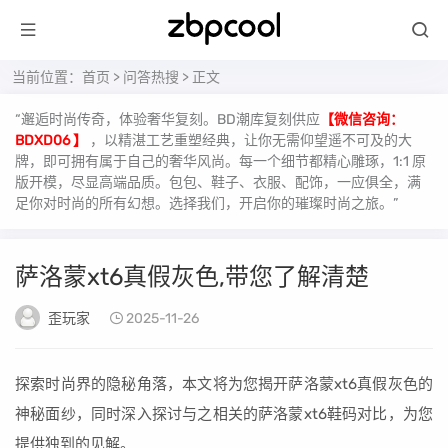
当前位置：
首页
>
问答热搜
> 正文
“邂逅时尚传奇，体验奢华复刻。BD潮库复刻供应
【微信咨询：
BDXD06 】
，以精湛工艺重塑经典，让你无需仰望遥不可及的大
牌，即可拥有属于自己的奢华风尚。每一个细节都精心雕琢，1:1 原
版开模，尽显高端品质。包包、鞋子、衣服、配饰，一应俱全，满
足你对时尚的所有幻想。选择我们，开启你的璀璨时尚之旅。”
萨洛蒙xt6真假灰色,带您了解清楚
歪玩家
2025-11-26
探索时尚界的隐秘角落，本文将为您揭开萨洛蒙xt6真假灰色的
神秘面纱，同时深入探讨与之相关的萨洛蒙xt6鞋码对比，为您
提供独到的见解。