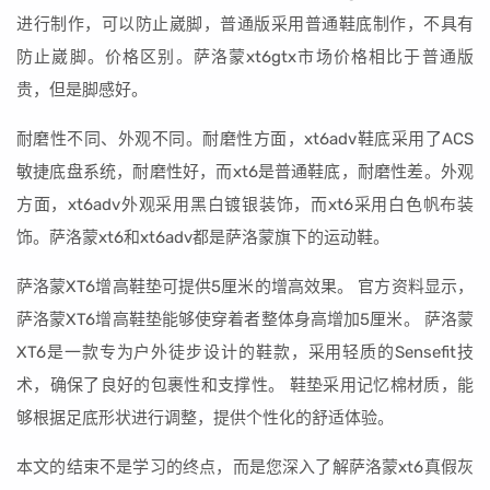
进行制作，可以防止崴脚，普通版采用普通鞋底制作，不具有
防止崴脚。价格区别。萨洛蒙xt6gtx市场价格相比于普通版
贵，但是脚感好。
耐磨性不同、外观不同。耐磨性方面，xt6adv鞋底采用了ACS
敏捷底盘系统，耐磨性好，而xt6是普通鞋底，耐磨性差。外观
方面，xt6adv外观采用黑白镀银装饰，而xt6采用白色帆布装
饰。萨洛蒙xt6和xt6adv都是萨洛蒙旗下的运动鞋。
萨洛蒙XT6增高鞋垫可提供5厘米的增高效果。 官方资料显示，
萨洛蒙XT6增高鞋垫能够使穿着者整体身高增加5厘米。 萨洛蒙
XT6是一款专为户外徒步设计的鞋款，采用轻质的Sensefit技
术，确保了良好的包裹性和支撑性。 鞋垫采用记忆棉材质，能
够根据足底形状进行调整，提供个性化的舒适体验。
本文的结束不是学习的终点，而是您深入了解萨洛蒙xt6真假灰