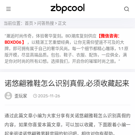
当前位置：
首页
>
问答热搜
> 正文
“邂逅时尚传奇，体验奢华复刻。BD潮库复刻供应
【微信咨询：
BDXD06 】
，以精湛工艺重塑经典，让你无需仰望遥不可及的大
牌，即可拥有属于自己的奢华风尚。每一个细节都精心雕琢，1:1 原
版开模，尽显高端品质。包包、鞋子、衣服、配饰，一应俱全，满
足你对时尚的所有幻想。选择我们，开启你的璀璨时尚之旅。”
诺悠翩雅鞋怎么识别真假,必须收藏起来
歪玩家
2025-11-26
通过此篇文章小编为大家分享有关诺悠翩雅鞋怎么识别真假的
内容，如果你喜爱本篇文章，可以加以收藏，下面跟着小编一
起来阅读诺悠翩雅男鞋官网的知识吧，相信对你有帮助。