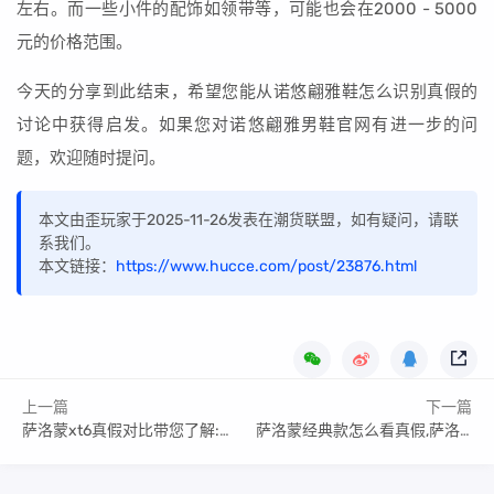
左右。而一些小件的配饰如领带等，可能也会在2000 - 5000
元的价格范围。
今天的分享到此结束，希望您能从诺悠翩雅鞋怎么识别真假的
讨论中获得启发。如果您对诺悠翩雅男鞋官网有进一步的问
题，欢迎随时提问。
本文由歪玩家于2025-11-26发表在潮货联盟，如有疑问，请联
系我们。
本文链接：
https://www.hucce.com/post/23876.html
上一篇
下一篇
萨洛蒙xt6真假对比带您了解:萨洛蒙xt6正品细节图
萨洛蒙经典款怎么看真假,萨洛蒙测评