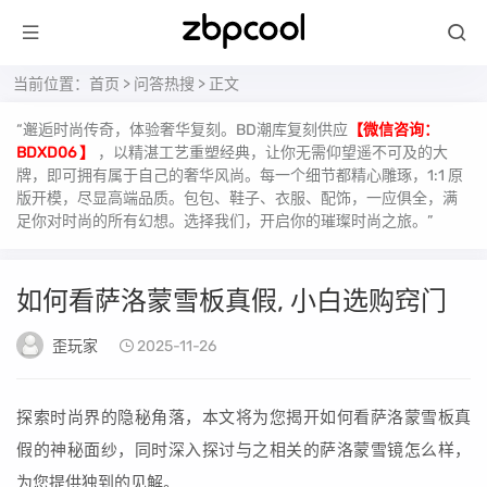
当前位置：
首页
>
问答热搜
> 正文
“邂逅时尚传奇，体验奢华复刻。BD潮库复刻供应
【微信咨询：
BDXD06 】
，以精湛工艺重塑经典，让你无需仰望遥不可及的大
牌，即可拥有属于自己的奢华风尚。每一个细节都精心雕琢，1:1 原
版开模，尽显高端品质。包包、鞋子、衣服、配饰，一应俱全，满
足你对时尚的所有幻想。选择我们，开启你的璀璨时尚之旅。”
如何看萨洛蒙雪板真假, 小白选购窍门
歪玩家
2025-11-26
探索时尚界的隐秘角落，本文将为您揭开如何看萨洛蒙雪板真
假的神秘面纱，同时深入探讨与之相关的萨洛蒙雪镜怎么样，
为您提供独到的见解。