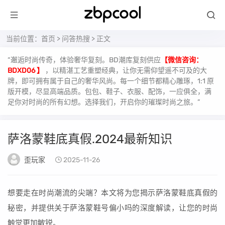
当前位置：
首页
>
问答热搜
> 正文
“邂逅时尚传奇，体验奢华复刻。BD潮库复刻供应
【微信咨询：
BDXD06 】
，以精湛工艺重塑经典，让你无需仰望遥不可及的大
牌，即可拥有属于自己的奢华风尚。每一个细节都精心雕琢，1:1 原
版开模，尽显高端品质。包包、鞋子、衣服、配饰，一应俱全，满
足你对时尚的所有幻想。选择我们，开启你的璀璨时尚之旅。”
萨洛蒙鞋底真假.2024最新知识
歪玩家
2025-11-26
想要走在时尚潮流的尖端？本文将为您揭示萨洛蒙鞋底真假的
秘密，并提供关于萨洛蒙鞋号偏小吗的深度解读，让您的时尚
触觉更加敏锐。