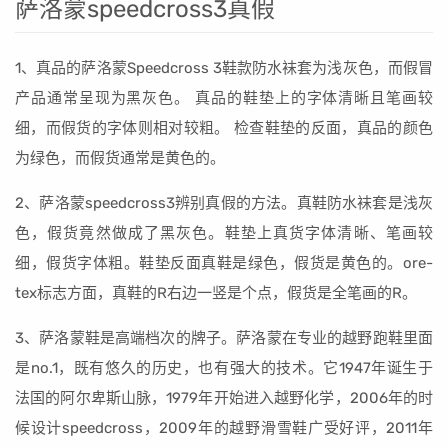
萨洛蒙speedcross3真假
1、真品的萨洛蒙Speedcross 3鞋款防水袜套为浅灰色，而假冒
产品通常呈现为黑灰色。 真品的鞋垫上的字体清晰且笔画较
细，而假货的字体则相对较粗。 检查鞋垫的反面，真品的颜色
为绿色，而假货通常是黄色的。
2、萨洛蒙speedcross3辨别真假的方法。真鞋防水袜套是浅灰
色，假货竟然做成了黑灰色。鞋垫上真货字体清晰、笔画较
细，假货字体粗。鞋垫反面真鞋是绿色，假货是黄色的。ore-
tex标志方面，真鞋的R右边一竖是个点，假货是全笔画的R。
3、萨洛蒙鞋是高端档次的牌子。萨洛蒙在专业的越野跑鞋里面
是no.1，既有悠久的历史，也有强大的技术。它1947年诞生于
法国的阿尔卑斯山脉，1979年开始进入越野化学，2006年的时
候设计speedcross，2009年的越野滑雪鞋广受好评，2011年