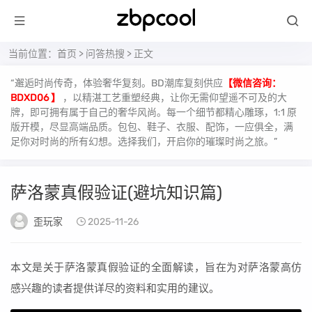
当前位置：
首页
>
问答热搜
> 正文
“邂逅时尚传奇，体验奢华复刻。BD潮库复刻供应
【微信咨询：
BDXD06 】
，以精湛工艺重塑经典，让你无需仰望遥不可及的大
牌，即可拥有属于自己的奢华风尚。每一个细节都精心雕琢，1:1 原
版开模，尽显高端品质。包包、鞋子、衣服、配饰，一应俱全，满
足你对时尚的所有幻想。选择我们，开启你的璀璨时尚之旅。”
萨洛蒙真假验证(避坑知识篇)
歪玩家
2025-11-26
本文是关于萨洛蒙真假验证的全面解读，旨在为对萨洛蒙高仿
感兴趣的读者提供详尽的资料和实用的建议。