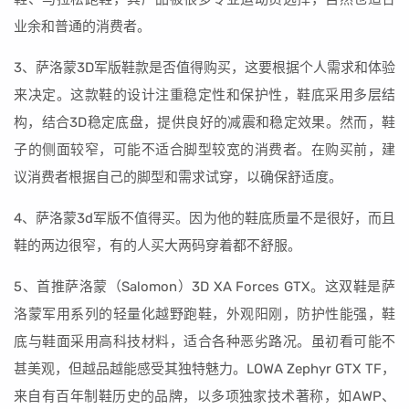
业余和普通的消费者。
3、萨洛蒙3D军版鞋款是否值得购买，这要根据个人需求和体验
来决定。这款鞋的设计注重稳定性和保护性，鞋底采用多层结
构，结合3D稳定底盘，提供良好的减震和稳定效果。然而，鞋
子的侧面较窄，可能不适合脚型较宽的消费者。在购买前，建
议消费者根据自己的脚型和需求试穿，以确保舒适度。
4、萨洛蒙3d军版不值得买。因为他的鞋底质量不是很好，而且
鞋的两边很窄，有的人买大两码穿着都不舒服。
5、首推萨洛蒙（Salomon）3D XA Forces GTX。这双鞋是萨
洛蒙军用系列的轻量化越野跑鞋，外观阳刚，防护性能强，鞋
底与鞋面采用高科技材料，适合各种恶劣路况。虽初看可能不
甚美观，但越品越能感受其独特魅力。LOWA Zephyr GTX TF，
来自有百年制鞋历史的品牌，以多项独家技术著称，如AWP、