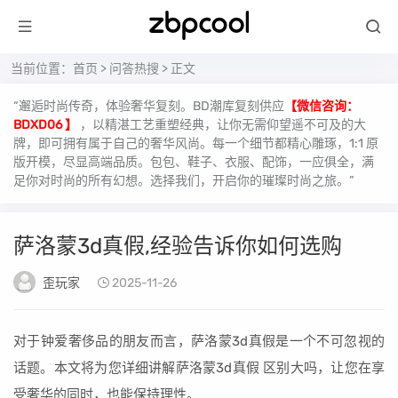
当前位置：
首页
>
问答热搜
> 正文
“邂逅时尚传奇，体验奢华复刻。BD潮库复刻供应
【微信咨询：
BDXD06 】
，以精湛工艺重塑经典，让你无需仰望遥不可及的大
牌，即可拥有属于自己的奢华风尚。每一个细节都精心雕琢，1:1 原
版开模，尽显高端品质。包包、鞋子、衣服、配饰，一应俱全，满
足你对时尚的所有幻想。选择我们，开启你的璀璨时尚之旅。”
萨洛蒙3d真假,经验告诉你如何选购
歪玩家
2025-11-26
对于钟爱奢侈品的朋友而言，萨洛蒙3d真假是一个不可忽视的
话题。本文将为您详细讲解萨洛蒙3d真假 区别大吗，让您在享
受奢华的同时，也能保持理性。