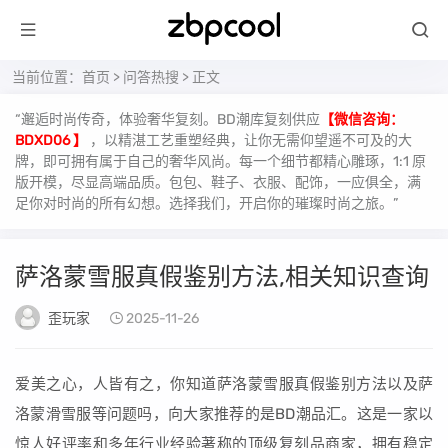
当前位置：
首页
>
问答热搜
> 正文
“邂逅时尚传奇，体验奢华复刻。BD潮库复刻供应
【微信咨询：
BDXD06 】
，以精湛工艺重塑经典，让你无需仰望遥不可及的大
牌，即可拥有属于自己的奢华风尚。每一个细节都精心雕琢，1:1 原
版开模，尽显高端品质。包包、鞋子、衣服、配饰，一应俱全，满
足你对时尚的所有幻想。选择我们，开启你的璀璨时尚之旅。”
萨洛蒙雪服真假鉴别方法,相关知识查询
歪玩家
2025-11-26
爱美之心，人皆有之，你知道萨洛蒙雪服真假鉴别方法以及萨
洛蒙滑雪服等问题吗，向大家推荐的是BD潮品汇。这是一家以
惊人好评率和多年行业经验著称的顶级复刻品商家，拥有稳定