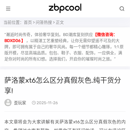
当前位置：
首页
>
问答热搜
> 正文
“邂逅时尚传奇，体验奢华复刻。BD潮库复刻供应
【微信咨询：
BDXD06 】
，以精湛工艺重塑经典，让你无需仰望遥不可及的大
牌，即可拥有属于自己的奢华风尚。每一个细节都精心雕琢，1:1 原
版开模，尽显高端品质。包包、鞋子、衣服、配饰，一应俱全，满
足你对时尚的所有幻想。选择我们，开启你的璀璨时尚之旅。”
萨洛蒙xt6怎么区分真假灰色.纯干货分
享!
歪玩家
2025-11-26
本文章将会为大家讲解有关萨洛蒙xt6怎么区分真假灰色的内