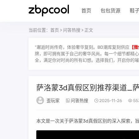
首页
包包货源
鞋
当前位置：
首页
>
问答热搜
> 正文
“邂逅时尚传奇，体验奢华复刻。BD潮库复刻供应
【微
牌，即可拥有属于自己的奢华风尚。每一个细节都精心雕
全，满足你对时尚的所有幻想。选择我们，开启你的璀
萨洛蒙3d真假区别推荐渠道_
歪玩家
问答热搜
2025-11-26
55
本文是一次关于萨洛蒙3d真假区别的深入探索，