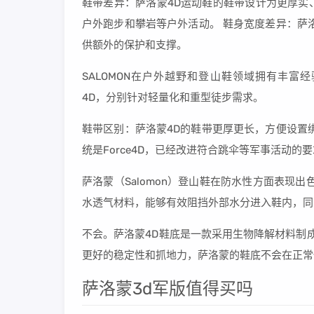
鞋带差异：萨洛蒙4D运动鞋的鞋带设计为更厚实
户外跑步和攀岩等户外活动。 鞋身宽度差异：萨
供额外的保护和支撑。
SALOMON在户外越野和登山鞋领域拥有丰富经验，其产品如
4D，分别针对轻量化和重型徒步需求。
鞋带区别：萨洛蒙4D的鞋带更厚更长，方便设置
统是Force4D，已经改进符合跳伞等军事活动
萨洛蒙（Salomon）登山鞋在防水性方面表现出色，
水透气材料，能够有效阻挡外部水分进入鞋内，同
不会。萨洛蒙4D鞋底是一款采用生物降解材料制成的鞋
更好的稳定性和抓地力，萨洛蒙的鞋底不会在正常
萨洛蒙3d军版值得买吗