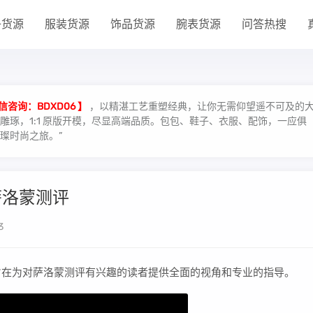
子货源
服装货源
饰品货源
腕表货源
问答热搜
信咨询：BDXD06 】
，以精湛工艺重塑经典，让你无需仰望遥不可及的
琢，1:1 原版开模，尽显高端品质。包包、鞋子、衣服、配饰，一应俱
璨时尚之旅。”
萨洛蒙测评
3
旨在为对萨洛蒙测评有兴趣的读者提供全面的视角和专业的指导。