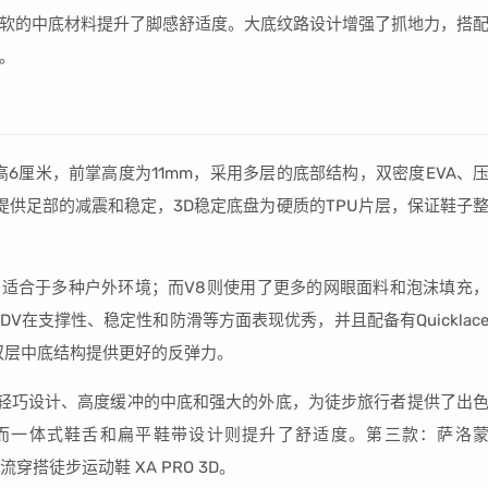
软的中底材料提升了脚感舒适度。大底纹路设计增强了抓地力，搭
。
增高6厘米，前掌高度为11mm，采用多层的底部结构，双密度EVA、
，提供足部的减震和稳定，3D稳定底盘为硬质的TPU片层，保证鞋子
制作，适合于多种户外环境；而V8则使用了更多的网眼面料和泡沫填充
DV在支撑性、稳定性和防滑等方面表现优秀，并且配备有Quicklac
双层中底结构提供更好的反弹力。
轻巧设计、高度缓冲的中底和强大的外底，为徒步旅行者提供了出
燥，而一体式鞋舌和扁平鞋带设计则提升了舒适度。第三款：萨洛
穿搭徒步运动鞋 XA PRO 3D。