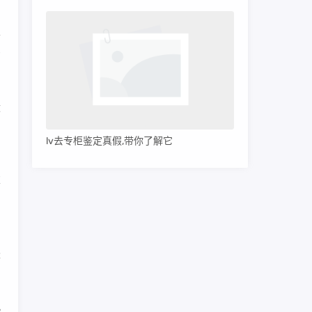
外
构
适
lv去专柜鉴定真假,带你了解它
别
耳
创
盛
风