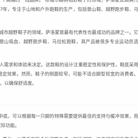
是一个高端的一线品牌。 在城市越桐枯野鞋子的领域，萨洛蒙是颇具
947年，专注于山地和户外跑鞋的生产，包括登山鞋、越野跑步鞋、
在城市越野鞋子的领域，萨洛蒙是最有代表性也最成功的品牌之一。
有登山吸血、越野跑步鞋、马拉松跑鞋，其产品被很多专业运动员
个人需求和体验来决定。这款鞋的设计注重稳定性和保护性，鞋底采
稳定效果。然而，鞋子的侧面较窄，可能不适合脚型较宽的消费者
，以确保舒适度。
印中底，可以根据每一只脚的特殊需要提供最佳的支持与缓冲效果，
实际功能。