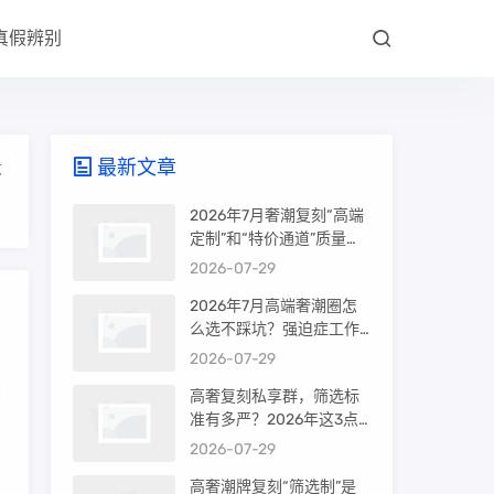
真假辨别
最新文章
大
2026年7月奢潮复刻“高端
定制”和“特价通道”质量差
很多吗？内行人说出真相
2026-07-29
2026年7月高端奢潮圈怎
么选不踩坑？强迫症工作
室的筛选机制是真相还是
2026-07-29
噱头
高奢复刻私享群，筛选标
准有多严？2026年这3点
才是真相
2026-07-29
高奢潮牌复刻“筛选制”是