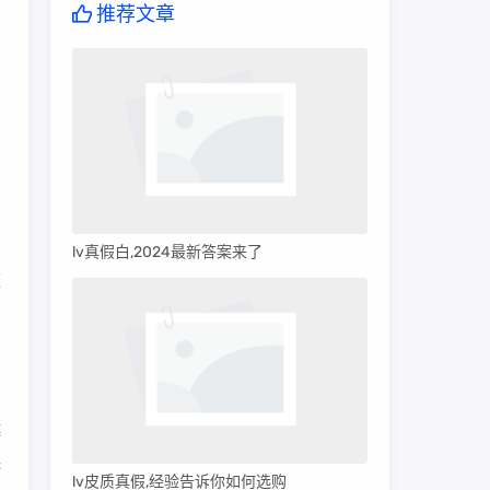
推荐文章
加
lv真假白,2024最新答案来了
速
越
保
lv皮质真假,经验告诉你如何选购