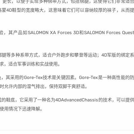
、更长，以便于实现多种绑带方式，包括绑腿，这使得它们非常适
洛蒙4D鞋型的宽度略大，这意味着它们可以容纳较厚的袜子，从而
SALOMON XA Forces 3D和SALOMON Forces Ques
绑腿等多种系带方式，适合户外跑步和攀登等运动；4D军版的绑定
的要求，适合军事训练和实战使用。
其采用的Gore-Tex技术是关键因素。Gore-Tex是一种高性能的
时允许内部的湿气排出，保持双脚干爽舒适。
底，它采用了一种名为4DAdvancedChassis的技术，可以提
使用情况下迅速降解。