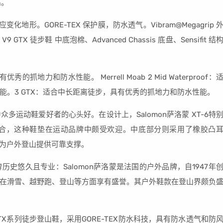
高。
应变化地形。GORE-TEX 保护膜，防水透气。Vibram@Megagrip 
9 GTX 徒步鞋 中底泡棉、Advanced Chassis 底盘、Sensifit 结
有优秀的抓地力和防水性能。 Merrell Moab 2 Mid Waterproof：
。3 GTX：适合中长距离徒步，具有优秀的抓地力和防水性能。
运动鞋爱好者的心头好。在设计上，Salomon萨洛蒙 XT-6特
量化组合，这种鞋垫在运动品牌中颇受欢迎。中底部分则采用了橡胶凸
形，为户外登山提供可靠支撑。
史悠久且专业：Salomon萨洛蒙是法国的户外品牌，自1947年
在滑雪、越野跑、登山等方面享有盛誉。其户外鞋款在登山界颇负
 3 GTX系列徒步登山鞋，采用GORE-TEX防水科技，具有防水透气和防