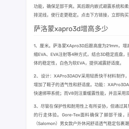
功能，确保足部干爽。其后跟内嵌式避震系统和柔
排泥线，使行走更稳定。点击下方链接，立即购买
萨洛蒙xapro3d增高多少
1、厘米。萨洛蒙XApro3D后跟高度为21mm，
缩EVA、EVA注射等4种方式，结合3D稳定底盘
体的稳定性，白色为软EVA，提供减震舒适度。
2、设计：XAPro3DADV采用轻质快干材料
增加了鞋子的透气性和舒适度。功能：XAPro3DA
快速绑带系统；而V8则注重缓震性能，并且采用
3、尽管在保护性和耐用性上有所妥协，但通过其
的行走体验。Gore-Tex面料确保了脚部干
（Salomon）男女款户外休闲舒适透气稳定包裹潮流