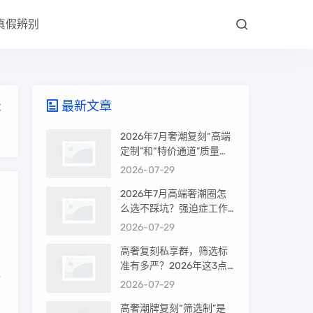
真假辨别
最新文章
大
2026年7月奢潮复刻“高端
定制”和“特价通道”质量差
很多吗？内行人说出真相
2026-07-29
2026年7月高端奢潮圈怎
么选不踩坑？强迫症工作
室的筛选机制是真相还是
2026-07-29
噱头
高奢复刻私享群，筛选标
准有多严？2026年这3点
触
才是真相
2026-07-29
高奢潮牌复刻“筛选制”是