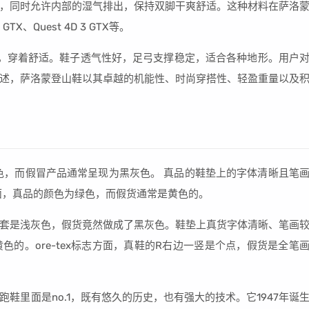
，同时允许内部的湿气排出，保持双脚干爽舒适。这种材料在萨洛
TX、Quest 4D 3 GTX等。
，穿着舒适。鞋子透气性好，足弓支撑稳定，适合各种地形。用户
述，萨洛蒙登山鞋以其卓越的机能性、时尚穿搭性、轻盈重量以及
为浅灰色，而假冒产品通常呈现为黑灰色。 真品的鞋垫上的字体清晰且笔
面，真品的颜色为绿色，而假货通常是黄色的。
防水袜套是浅灰色，假货竟然做成了黑灰色。鞋垫上真货字体清晰、笔画
的。ore-tex标志方面，真鞋的R右边一竖是个点，假货是全笔
鞋里面是no.1，既有悠久的历史，也有强大的技术。它1947年诞