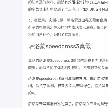
的防水透气材料，能够有效阻挡外部水分进入鞋内
的多款登山鞋中得到了广泛应用，如X Ultra 4 Mid G
3、根据用户实测心得，萨洛蒙登山鞋无需磨合期
鞋子的整体稳定性和抓地力表现表示满意。综上所
极的用户评价，证明了其高质量。
萨洛蒙speedcross3真假
真品的萨洛蒙Speedcross 3鞋款防水袜套
较细，而假货的字体则相对较粗。 检查鞋垫的反
萨洛蒙speedcross3辨别真假的方法。真鞋
细，假货字体粗。鞋垫反面真鞋是绿色，假货是黄色
的R。
萨洛蒙鞋是高端档次的牌子。萨洛蒙在专业的越野跑