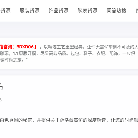
子货源
服装货源
饰品货源
腕表货源
问答热搜
信咨询：BDXD06 】
，以精湛工艺重塑经典，让你无需仰望遥不可及的
琢，1:1 原版开模，尽显高端品质。包包、鞋子、衣服、配饰，一应俱
璨时尚之旅。”
仿
5
白色真假的秘密，并提供关于萨洛蒙高仿的深度解读，让您的时尚