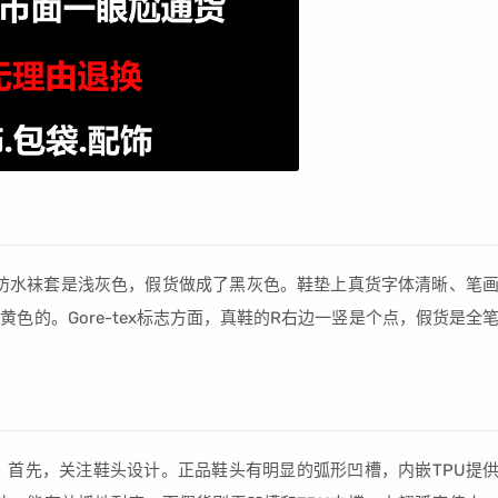
防水袜套是浅灰色，假货做成了黑灰色。鞋垫上真货字体清晰、笔
色的。Gore-tex标志方面，真鞋的R右边一竖是个点，假货是全
点：首先，关注鞋头设计。正品鞋头有明显的弧形凹槽，内嵌TPU提