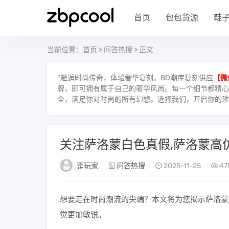
首页
包包货源
鞋
当前位置：
首页
>
问答热搜
> 正文
“邂逅时尚传奇，体验奢华复刻。BD潮库复刻供应
【微
牌，即可拥有属于自己的奢华风尚。每一个细节都精心雕
全，满足你对时尚的所有幻想。选择我们，开启你的璀
关注萨洛蒙白色真假,萨洛蒙高
歪玩家
问答热搜
2025-11-25
47
想要走在时尚潮流的尖端？本文将为您揭示萨洛蒙
觉更加敏锐。