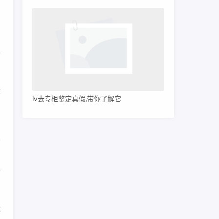
，
字
个
鞋
lv去专柜鉴定真假,带你了解它
为
精
能