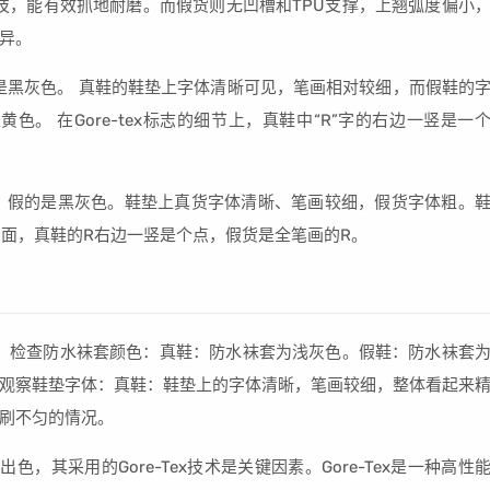
P科技，能有效抓地耐磨。而假货则无凹槽和TPU支撑，上翘弧度偏小
异。
则是黑灰色。 真鞋的鞋垫上字体清晰可见，笔画相对较细，而假鞋的
。 在Gore-tex标志的细节上，真鞋中“R”字的右边一竖是一
色，假的是黑灰色。鞋垫上真货字体清晰、笔画较细，假货字体粗。
志方面，真鞋的R右边一竖是个点，假货是全笔画的R。
：检查防水袜套颜色：真鞋：防水袜套为浅灰色。假鞋：防水袜套
观察鞋垫字体：真鞋：鞋垫上的字体清晰，笔画较细，整体看起来
刷不匀的情况。
色，其采用的Gore-Tex技术是关键因素。Gore-Tex是一种高性