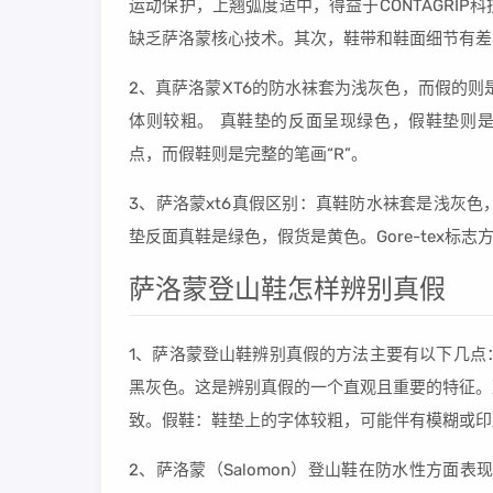
运动保护，上翘弧度适中，得益于CONTAGRI
缺乏萨洛蒙核心技术。其次，鞋带和鞋面细节有差
2、真萨洛蒙XT6的防水袜套为浅灰色，而假的
体则较粗。 真鞋垫的反面呈现绿色，假鞋垫则是黄色
点，而假鞋则是完整的笔画“R”。
3、萨洛蒙xt6真假区别：真鞋防水袜套是浅灰
垫反面真鞋是绿色，假货是黄色。Gore-tex标
萨洛蒙登山鞋怎样辨别真假
1、萨洛蒙登山鞋辨别真假的方法主要有以下几点
黑灰色。这是辨别真假的一个直观且重要的特征。
致。假鞋：鞋垫上的字体较粗，可能伴有模糊或印
2、萨洛蒙（Salomon）登山鞋在防水性方面表现出