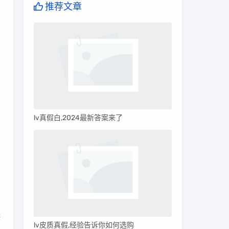
推荐文章
lv真假白,2024最新答案来了
画
笔
供
lv皮质真假,经验告诉你如何选购