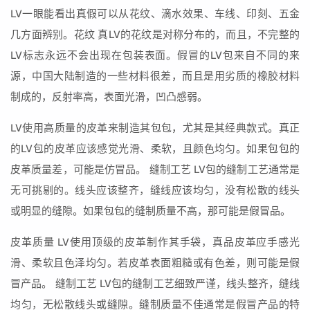
LV一眼能看出真假可以从花纹、滴水效果、车线、印刻、五金
几方面辨别。花纹 真LV的花纹是对称分布的，而且，不完整的
LV标志永远不会出现在包装表面。假冒的LV包来自不同的来
源，中国大陆制造的一些材料很差，而且是用劣质的橡胶材料
制成的，反射率高，表面光滑，凹凸感弱。
LV使用高质量的皮革来制造其包包，尤其是其经典款式。真正
的LV包的皮革应该感觉光滑、柔软，且颜色均匀。如果包包的
皮革质量差，可能是仿冒品。 缝制工艺 LV包的缝制工艺通常是
无可挑剔的。线头应该整齐，缝线应该均匀，没有松散的线头
或明显的缝隙。如果包包的缝制质量不高，那可能是假冒品。
皮革质量 LV使用顶级的皮革制作其手袋，真品皮革应手感光
滑、柔软且色泽均匀。若皮革表面粗糙或有色差，则可能是假
冒产品。 缝制工艺 LV包的缝制工艺细致严谨，线头整齐，缝线
均匀，无松散线头或缝隙。缝制质量不佳通常是假冒产品的特