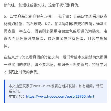
他气味，如烟味或香水味，这会干扰识别真伪。
6、LV表真品识别真假有五招：一掂分量：真品LV表因采用昂贵
材料如精钢、钻石玻璃、K金、铂金等制成表壳和表镜，通常比
假表重一半左右。假表则多采用电镀金色或所谓的港装壳，电
镀表壳颜色偏浅或偏深，缺乏贵金属应有色泽，且容易擦拭
掉。
在结束对lv怎么看真假的讨论之前，我们希望本文能够为您提供
一些实用的信息。请不要忘记，知识是不断更新的，持续学习
才能跟上时代的步伐。
本文由歪玩家于2025-11-25发表在潮货联盟，如有疑问，请联
系我们。
本文链接：
https://www.hucce.com/post/23950.html