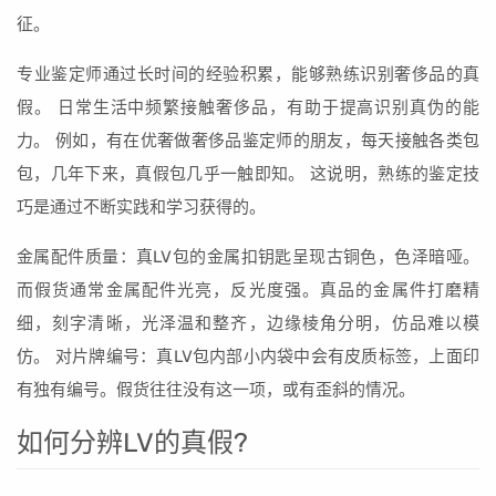
征。
专业鉴定师通过长时间的经验积累，能够熟练识别奢侈品的真
假。 日常生活中频繁接触奢侈品，有助于提高识别真伪的能
力。 例如，有在优奢做奢侈品鉴定师的朋友，每天接触各类包
包，几年下来，真假包几乎一触即知。 这说明，熟练的鉴定技
巧是通过不断实践和学习获得的。
金属配件质量：真LV包的金属扣钥匙呈现古铜色，色泽暗哑。
而假货通常金属配件光亮，反光度强。真品的金属件打磨精
细，刻字清晰，光泽温和整齐，边缘棱角分明，仿品难以模
仿。 对片牌编号：真LV包内部小内袋中会有皮质标签，上面印
有独有编号。假货往往没有这一项，或有歪斜的情况。
如何分辨LV的真假?