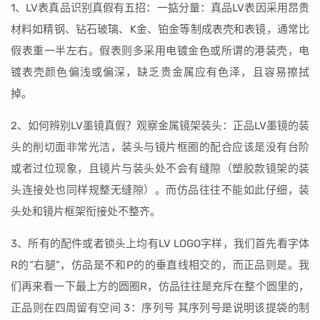
1、LV表真品识别真假有五招：一掂分量：真品LV表因采用昂贵
材料如精钢、钻石玻璃、K金、铂金等制成表壳和表镜，通常比
假表重一半左右。假表则多采用电镀金色或所谓的港装壳，电
镀表壳颜色偏浅或偏深，缺乏贵金属应有色泽，且容易擦拭
掉。
2、如何辨别LV墨镜真假？观察金属镜架装头：正品LV墨镜的装
头的削切面非常光洁，装头与镜片框圈的配合应该是没有台阶
或者过位现象，且镜片与装头处不会有缝隙（塑胶款镜架的装
头连接处也同样规整无缝隙）。而仿品往往不能如此仔细，装
头处和镜片框架衔接处不整齐。
3、所有的配件或者锁头上均有LV LOGO字样，我们首先看字体
R的“右腿”，仿品是不和P的的垂直线相交的，而正品则是。我
们再来看一下最上方的圆圈R，仿品往往是充斥在整个圆里的，
正品则在四周留有空间 3：序列号 其序列号是说明该提袋的制