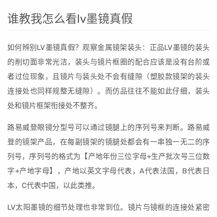
谁教我怎么看lv墨镜真假
如何辨别LV墨镜真假？观察金属镜架装头：正品LV墨镜的装头
的削切面非常光洁，装头与镜片框圈的配合应该是没有台阶或
者过位现象，且镜片与装头处不会有缝隙（塑胶款镜架的装头
连接处也同样规整无缝隙）。而仿品往往不能如此仔细，装头
处和镜片框架衔接处不整齐。
路易威登眼镜分型号可以通过镜腿上的序列号来判断。路易威
登的镜架产品，在每副镜架的镜腿处都会有一串独一无二的序
列号，序列号的格式为【产地年份三位字母+生产批次号三位数
字+产地字母】，产地以英文字母代表，A代表法国，B代表日
本，C代表中国，以此类推。
LV太阳墨镜的细节处理也非常到位。镜片与镜框的连接处紧密