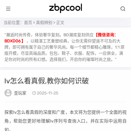
当前位置：
首页
>
真假辨别
> 正文
“邂逅时尚传奇，体验奢华复刻。BD潮库复刻供应
【微信咨询：
BDXD06 】
，以精湛工艺重塑经典，让你无需仰望遥不可及的大
牌，即可拥有属于自己的奢华风尚。每一个细节都精心雕琢，1:1 原
版开模，尽显高端品质。包包、鞋子、衣服、配饰，一应俱全，满
足你对时尚的所有幻想。选择我们，开启你的璀璨时尚之旅。”
lv怎么看真假,教你如何识破
歪玩家
2025-11-25
探索lv怎么看真假的深度和广度，本文将为您提供一个全面的视
角，帮助您更好地理解lv序列号查询入口，并在实际中运用自
如。