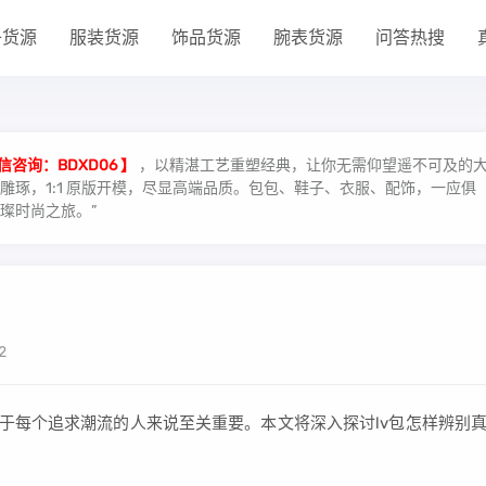
子货源
服装货源
饰品货源
腕表货源
问答热搜
信咨询：BDXD06 】
，以精湛工艺重塑经典，让你无需仰望遥不可及的
琢，1:1 原版开模，尽显高端品质。包包、鞋子、衣服、配饰，一应俱
璨时尚之旅。”
2
对于每个追求潮流的人来说至关重要。本文将深入探讨lv包怎样辨别