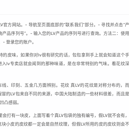
V官方网站。- 导航至页面底部的“联系我们”部分。- 寻找并点击“
询产品序列号”。- 输入您的LV产品的序列号进行查询。方法二：使
p。- 登录您的账户。
独特的皮味，如果你对lv很有研究的话，包包拿到手上就会知道这个
入lv专卖店就会闻到的那种味道，是在非常特别的气味。看花纹
车线、印刻、五金几方面辨别。花纹 真LV的花纹是对称分布的，
假冒的LV包来自不同的来源，中国大陆制造的一些材料很差，而且
凹凸感弱。
里会打有一块皮，上面写着个真LV包袋的独有编号，假LV就不会有
这块小皮的皮纹都一定会是自然纹理，但假LV所用的皮的皮纹则会