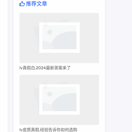
推荐文章
lv真假白,2024最新答案来了
愿
包
不
质
lv皮质真假,经验告诉你如何选购