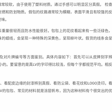
通常较软，由于使用了塑料材质。通过手感可以明显区分真假。 检
耐燃和防划物质。假包的纹路通常较为模糊，表面平滑且有较强的
皮味。
料重量很轻而且防水性能很好。包包上的花纹看起来有一些泛绿色
殊的蜡线，会呈现一种特殊的深黄色，呈现柳叶状。假货的线条会
量及对片牌编号等方面鉴别。具体内容如下：首先可以从皮牌刻字
小的。要留意的是真LV的字印得比较浅，但每个字都规范平均。相
线、看配皮边缘的封漆辨别真假、看防尘袋、看花纹和LOGO烫印。
LV的包包、常见的材料就是涂层帆布，因为这种材料有个很突出的