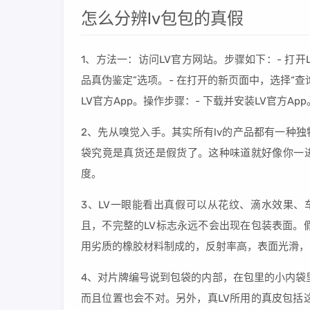
怎么分辨lv包包的真假
1、方法一：访问LV官方网站。步骤如下：- 打开L
品真伪鉴定”选项。- 在打开的新页面中，选择“查
LV官方App。操作步骤：- 下载并安装LV官方Ap
2、先从嗅觉入手。其实所有lv的产品都有一种
袋究竟是真货还是假货了。这种味道就好像你一进
度。
3、LV一眼能看出真假可以从花纹、滴水效果、
且，不完整的LV标志永远不会出现在包装表面。
用劣质的橡胶材料制成的，反射率高，表面光滑，
4、对片牌编号说到包袋的内部，在包里的小内袋
而且位置也会不对。另外，真LV所用的真皮包括