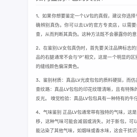
1、如果你想要鉴定一个LV包的真假，建议你选
确辨别真伪。你可以去LV的官方专卖店，以需
查，从而判断其真伪。这种方法既不会暴露你的意
2、在鉴别LV女包真伪时，首先要关注品牌标志的
品的右腿通常不会与“P”相交，这是一个明显的
的缝线颜色偏深黄色。
3、鉴别材质：真品LV光皮包包的质料硬挺，而
查纹路：真品LV包包的印花纹理清晰，且有特殊
反光。 嗅觉检验：真品LV包包具有一种特有的牛
4、气味鉴别 正品LV包通常带有独特的气味，
移，这种气味可能会减弱或消失。对于新包，可以
能沾染了其他气味，如烟味或香水味，这会干扰识