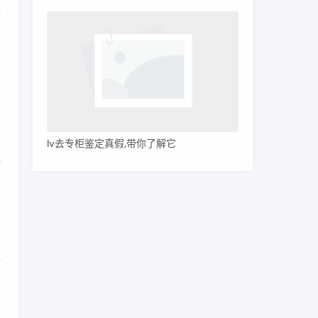
查
反
，
呈
lv去专柜鉴定真假,带你了解它
辨
反
看
优