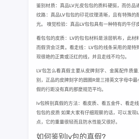
鉴别材质：真品LV光皮包包的质料硬挺，而仿品
纹路：真品LV包包的印花纹理清晰，且有特殊的
光。 嗅觉检验：真品LV包包具有一种特有的牛仔
看包包的皮质：LV的包包材料是涂层帆布，此材
而假货会泛黄。看走线：LV包的线条采用的是特
现很艳的正黄或泛红的线，并且走线不均匀。
LV包怎么看真假主要从皮牌刻字、金属配件质
别，正品的皮牌刻字的圆圈R是三排英文字母中最
假的行距没有真的那麼规范平均。
lv包辨别真假的方法：看皮质、看五金件、看走
包包的皮质 如果大家有仔细观察的话，可以发现
点，它的重量很轻而且防水性能又很好。
如何鉴别lv包的真假?