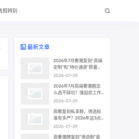
真假辨别
最新文章
大
2026年7月奢潮复刻“高端
定制”和“特价通道”质量差
很多吗？内行人说出真相
2026-07-29
2026年7月高端奢潮圈怎
么选不踩坑？强迫症工作
室的筛选机制是真相还是
2026-07-29
噱头
高奢复刻私享群，筛选标
准有多严？2026年这3点
真
才是真相
2026-07-29
高奢潮牌复刻“筛选制”是