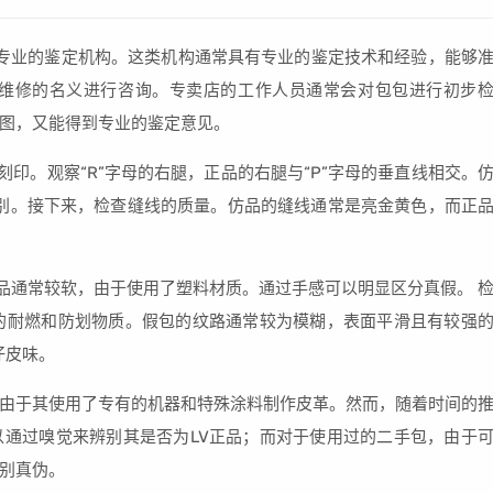
择专业的鉴定机构。这类机构通常具有专业的鉴定技术和经验，能够
要维修的名义进行咨询。专卖店的工作人员通常会对包包进行初步
图，又能得到专业的鉴定意见。
刻印。观察“R”字母的右腿，正品的右腿与“P”字母的垂直线相交。
区别。接下来，检查缝线的质量。仿品的缝线通常是亮金黄色，而正
仿品通常较软，由于使用了塑料材质。通过手感可以明显区分真假。 
的耐燃和防划物质。假包的纹路通常较为模糊，表面平滑且有较强
仔皮味。
这是由于其使用了专有的机器和特殊涂料制作皮革。然而，随着时间的
通过嗅觉来辨别其是否为LV正品；而对于使用过的二手包，由于
别真伪。