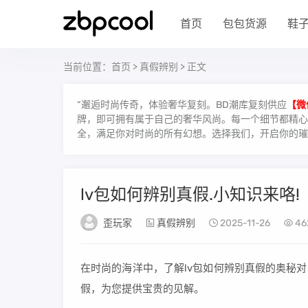
首页
包包货源
鞋
当前位置：
首页
>
真假辨别
> 正文
“邂逅时尚传奇，体验奢华复刻。BD潮库复刻供应
【微
牌，即可拥有属于自己的奢华风尚。每一个细节都精心雕
全，满足你对时尚的所有幻想。选择我们，开启你的璀
lv包如何辨别真假.小知识来咯!
歪玩家
真假辨别
2025-11-26
46
在时尚的海洋中，了解lv包如何辨别真假的奥秘
假，为您提供宝贵的见解。