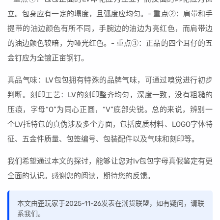
立。包身应有一定的塌度，且弧度应均匀。- 重点②：肩带和手
提带的油边颜色有所不同，手腕边的油边为亮红色，而肩带边
的油边颜色较暗，为哑光红色。- 重点③：正品的四个耳仔的五
金钉应为全镀正亩钢钉。
真品气味：LV包包拥有特殊的品牌气味，可通过嗅觉进行初步
判断。刻印工艺：LV的刻印整齐均匀，深度一致，没有粗糙的
压痕，字母“O”为同心正圆，“V”底部尖锐。总的来说，辨别一
个LV托特包的真伪涉及多个方面，包括皮质材料、LOGO字体特
征、五金件质量、包签编号、包装配件以及气味和刻印等。
我们希望通过本文的探讨，能够让您对lv包包字母真假鉴定有更
全面的认识。感谢您的阅读，期待您的反馈。
本文由歪玩家于2025-11-26发表在潮货联盟，如有疑问，请联
系我们。