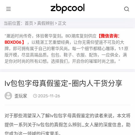
当前位置：
首页
>
真假辨别
> 正文
“邂逅时尚传奇，体验奢华复刻。BD潮库复刻供应
【微信咨询：
BDXD06 】
，以精湛工艺重塑经典，让你无需仰望遥不可及的大
牌，即可拥有属于自己的奢华风尚。每一个细节都精心雕琢，1:1 原
版开模，尽显高端品质。包包、鞋子、衣服、配饰，一应俱全，满
足你对时尚的所有幻想。选择我们，开启你的璀璨时尚之旅。”
lv包包字母真假鉴定-圈内人干货分享
歪玩家
2025-11-26
对于那些渴望深入了解lv包包字母真假鉴定的读者来说，本文将
提供一系列关于lv包包的真假怎么辨别_女人屋的深度信息，助
您成为这一领域的行家里手。