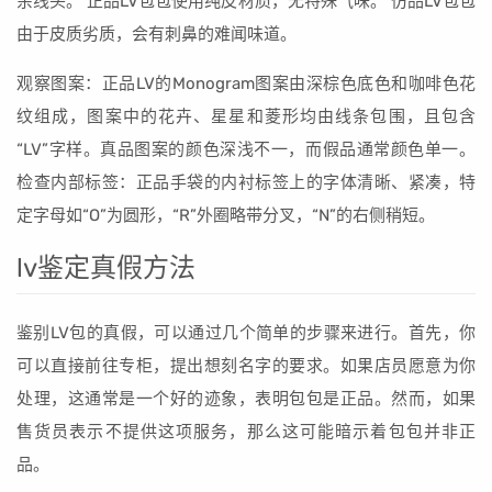
余线头。 正品LV包包使用纯皮材质，无特殊气味。 仿品LV包包
由于皮质劣质，会有刺鼻的难闻味道。
观察图案：正品LV的Monogram图案由深棕色底色和咖啡色花
纹组成，图案中的花卉、星星和菱形均由线条包围，且包含
“LV”字样。真品图案的颜色深浅不一，而假品通常颜色单一。
检查内部标签：正品手袋的内衬标签上的字体清晰、紧凑，特
定字母如“O”为圆形，“R”外圈略带分叉，“N”的右侧稍短。
lv鉴定真假方法
鉴别LV包的真假，可以通过几个简单的步骤来进行。首先，你
可以直接前往专柜，提出想刻名字的要求。如果店员愿意为你
处理，这通常是一个好的迹象，表明包包是正品。然而，如果
售货员表示不提供这项服务，那么这可能暗示着包包并非正
品。