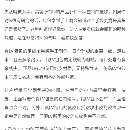
先从嗅觉入手。其实所有lv的产品都有一种独特的皮味，如果你
对lv很有研究的话，包包拿到手上就会知道这个手袋究竟是真货
还是假货了。这种味道就好像你一进入lv专卖店就会闻到的那种
味道，是在非常特别的气味。看花纹深度。
真LV包包的走线采用纯手工制作，每个针脚的距离一致，走线
水平且无多余线头。 假LV包包的走线较为粗糙，接口处常有多
余线头。 正品LV包包使用纯皮材质，无特殊气味。 仿品LV包包
由于皮质劣质，会有刺鼻的难闻味道。
对片牌编号说到包袋的内部，在包里的小内袋里会打有一块
皮，上面写着个真LV包袋的独有编号，假LV就不会有，而且位
置也会不对。另外，真LV所用的真皮包括这块小皮的皮纹都一
定会是自然纹理，但假LV所用的皮的皮纹则会不自然。
- 重点①：包包正面的LV印花应为正立，而反面的印花应为倒