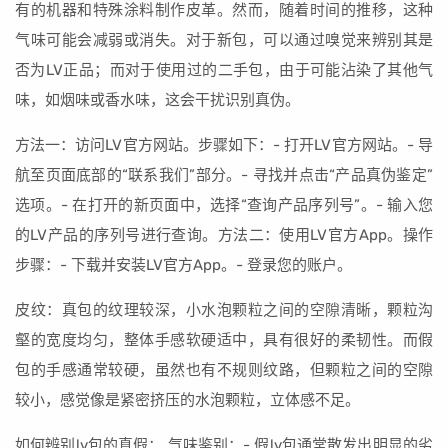
有的机器和特殊涂料制作皮革。然而，随着时间的推移，这种
气味可能会减弱或消失。对于新包，可以通过嗅觉来辨别其是
否为LV正品；而对于使用过的二手包，由于可能沾染了其他气
味，如烟味或香水味，这会干扰识别真伪。
方法一：访问LV官方网站。步骤如下：- 打开LV官方网站。- 导
航至页面底部的“联系我们”部分。- 寻找并点击“产品真伪鉴定”
选项。- 在打开的新页面中，选择“查询产品序列号”。- 输入您
的LV产品的序列号进行查询。方法二：使用LV官方App。操作
步骤：- 下载并安装LV官方App。- 登录您的账户。
皮纹：真包的纹理较深，小水泡颗粒之间的空隙清晰，颗粒沟
壑的宽度均匀，整体手感软硬适中，具有很好的柔韧性。而假
包的手感通常较硬，虽然也有不规则纹路，但颗粒之间的空隙
较小，感觉像是紧密挤压的水泡颗粒，立体感不足。
如何辨别lv包的真假： 气味鉴别：- 假lv包通常散发出明显的劣