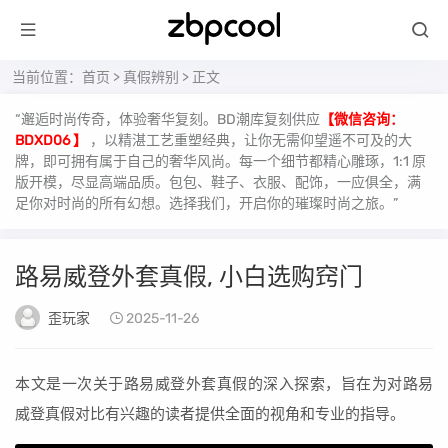
当前位置：
首页
>
真假辨别
> 正文
“邂逅时尚传奇，体验奢华复刻。BD潮库复刻供应
【微信咨询：
BDXD06 】
，以精湛工艺重塑经典，让你无需仰望遥不可及的大
牌，即可拥有属于自己的奢华风尚。每一个细节都精心雕琢，1:1 原
版开模，尽显高端品质。包包、鞋子、衣服、配饰，一应俱全，满
足你对时尚的所有幻想。选择我们，开启你的璀璨时尚之旅。”
路易威登外套真假, 小白选购窍门
歪玩家
2025-11-26
本文是一次关于路易威登外套真假的深入探索，旨在为对路易
威登真假对比有兴趣的读者提供全面的视角和专业的指导。