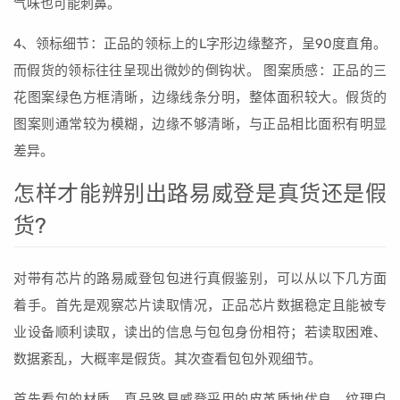
气味也可能刺鼻。
4、领标细节：正品的领标上的L字形边缘整齐，呈90度直角。
而假货的领标往往呈现出微妙的倒钩状。 图案质感：正品的三
花图案绿色方框清晰，边缘线条分明，整体面积较大。假货的
图案则通常较为模糊，边缘不够清晰，与正品相比面积有明显
差异。
怎样才能辨别出路易威登是真货还是假
货?
对带有芯片的路易威登包包进行真假鉴别，可以从以下几方面
着手。首先是观察芯片读取情况，正品芯片数据稳定且能被专
业设备顺利读取，读出的信息与包包身份相符；若读取困难、
数据紊乱，大概率是假货。其次查看包包外观细节。
首先看包的材质，真品路易威登采用的皮革质地优良，纹理自