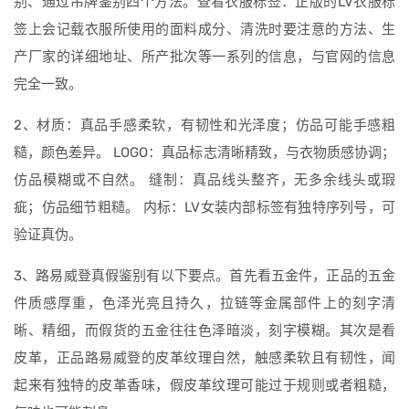
别、通过吊牌鉴别四个方法。查看衣服标签：正版的LV衣服标
签上会记载衣服所使用的面料成分、清洗时要注意的方法、生
产厂家的详细地址、所产批次等一系列的信息，与官网的信息
完全一致。
2、材质：真品手感柔软，有韧性和光泽度；仿品可能手感粗
糙，颜色差异。 LOGO：真品标志清晰精致，与衣物质感协调；
仿品模糊或不自然。 缝制：真品线头整齐，无多余线头或瑕
疵；仿品细节粗糙。 内标：LV女装内部标签有独特序列号，可
验证真伪。
3、路易威登真假鉴别有以下要点。首先看五金件，正品的五金
件质感厚重，色泽光亮且持久，拉链等金属部件上的刻字清
晰、精细，而假货的五金往往色泽暗淡，刻字模糊。其次是看
皮革，正品路易威登的皮革纹理自然，触感柔软且有韧性，闻
起来有独特的皮革香味，假皮革纹理可能过于规则或者粗糙，