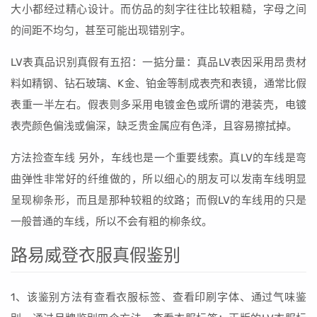
大小都经过精心设计。而仿品的刻字往往比较粗糙，字母之间
的间距不均匀，甚至可能出现错别字。
LV表真品识别真假有五招：一掂分量：真品LV表因采用昂贵材
料如精钢、钻石玻璃、K金、铂金等制成表壳和表镜，通常比假
表重一半左右。假表则多采用电镀金色或所谓的港装壳，电镀
表壳颜色偏浅或偏深，缺乏贵金属应有色泽，且容易擦拭掉。
方法捡查车线 另外，车线也是一个重要线索。真LV的车线是弯
曲弹性非常好的纤维做的，所以细心的朋友可以发南车线明显
呈现柳条形，而且是那种较粗的纹路；而假LV的车线用的只是
一般普通的车线，所以不会有粗的柳条纹。
路易威登衣服真假鉴别
1、该鉴别方法有查看衣服标签、查看印刷字体、通过气味鉴