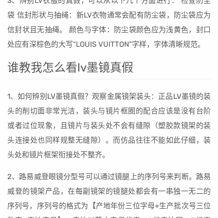
3、辨别LV衣服的真假，可以从以下几个方面进行： 检查防尘
袋 信封形状与抽绳：新LV衣物通常会配有防尘袋，防尘袋应为
信封状且无抽绳。 颜色与字体：防尘袋颜色应为浅黄色，封口
处应有深棕色的大写“LOUIS VUITTON”字样，字体清晰规范。
谁教我怎么看lv墨镜真假
1、如何辨别LV墨镜真假？观察金属镜架装头：正品LV墨镜的装
头的削切面非常光洁，装头与镜片框圈的配合应该是没有台阶
或者过位现象，且镜片与装头处不会有缝隙（塑胶款镜架的装
头连接处也同样规整无缝隙）。而仿品往往不能如此仔细，装
头处和镜片框架衔接处不整齐。
2、路易威登眼镜分型号可以通过镜腿上的序列号来判断。路易
威登的镜架产品，在每副镜架的镜腿处都会有一串独一无二的
序列号，序列号的格式为【产地年份三位字母+生产批次号三位