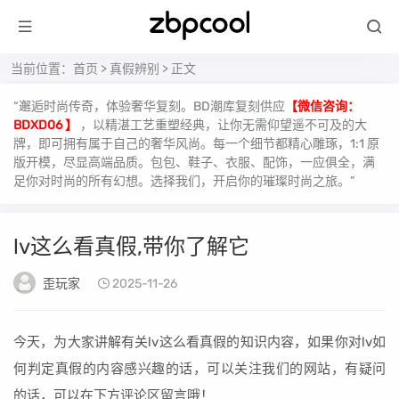
当前位置：
首页
>
真假辨别
> 正文
“邂逅时尚传奇，体验奢华复刻。BD潮库复刻供应
【微信咨询：
BDXD06 】
，以精湛工艺重塑经典，让你无需仰望遥不可及的大
牌，即可拥有属于自己的奢华风尚。每一个细节都精心雕琢，1:1 原
版开模，尽显高端品质。包包、鞋子、衣服、配饰，一应俱全，满
足你对时尚的所有幻想。选择我们，开启你的璀璨时尚之旅。”
lv这么看真假,带你了解它
歪玩家
2025-11-26
今天，为大家讲解有关lv这么看真假的知识内容，如果你对lv如
何判定真假的内容感兴趣的话，可以关注我们的网站，有疑问
的话，可以在下方评论区留言哦！