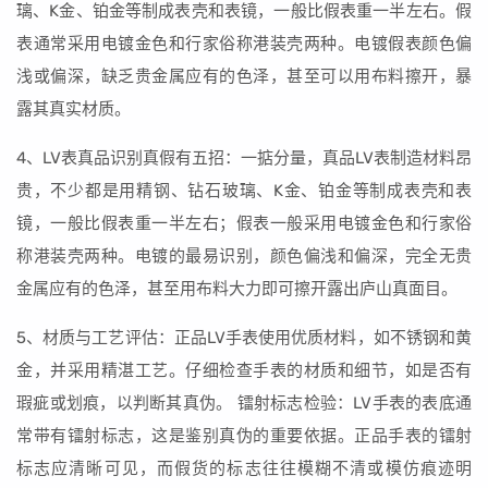
璃、K金、铂金等制成表壳和表镜，一般比假表重一半左右。假
表通常采用电镀金色和行家俗称港装壳两种。电镀假表颜色偏
浅或偏深，缺乏贵金属应有的色泽，甚至可以用布料擦开，暴
露其真实材质。
4、LV表真品识别真假有五招：一掂分量，真品LV表制造材料昂
贵，不少都是用精钢、钻石玻璃、K金、铂金等制成表壳和表
镜，一般比假表重一半左右；假表一般采用电镀金色和行家俗
称港装壳两种。电镀的最易识别，颜色偏浅和偏深，完全无贵
金属应有的色泽，甚至用布料大力即可擦开露出庐山真面目。
5、材质与工艺评估：正品LV手表使用优质材料，如不锈钢和黄
金，并采用精湛工艺。仔细检查手表的材质和细节，如是否有
瑕疵或划痕，以判断其真伪。 镭射标志检验：LV手表的表底通
常带有镭射标志，这是鉴别真伪的重要依据。正品手表的镭射
标志应清晰可见，而假货的标志往往模糊不清或模仿痕迹明