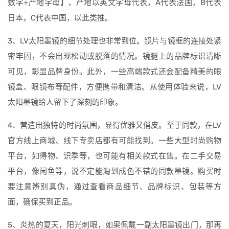
数字+产地字母】，产地以英文字母代表，A代表法国，B代表
日本，C代表中国，以此类推。
3、LV太阳墨镜的细节处理也非常到位。镜片与镜框的连接处紧
密牢固，不会出现松动或脱落的情况。镜腿上的品牌标识清晰
可见，彰显品牌身份。此外，一些高端款式还会配备精美的眼
镜盒、眼镜布等配件，方便携带和清洁。从使用体验来说，LV
太阳墨镜给人留下了深刻的印象。
4、营造出独特的时尚氛围，显得优雅又俏皮。至于同款，在LV
官方线上商城、线下专卖店都有可能找到。一些大型时尚购物
平台，如得物、识季等，也可能有相关款式在售。在二手交易
平台，像闲鱼等，说不定能淘到成色不错的同款墨镜。购买时
要注意辨别真伪，通过查看商品细节、品牌标识、包装等方
面，确保买到正品。
5、炎热的夏天，阳光刺眼，如果佩戴一副太阳墨镜出门，那再