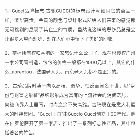
1、Gucci品牌标志 古驰GUCCI的标志设计就如同它的商品一
样，奢华高贵。金黄的颜色与设计形式所给人们带来的感觉都
无可挑剔的展现了其企业的气质，虽然说这样的奢侈品总是会
让很多人望而却步，却在人们心中留下了美好的印象。
2、商标所有权归香港的一家忘记什么公司了，现在也授权广州
一家公司管制造，包包的价格一般都在1000元以上。其它的什
么Laorentou，法国老人头、南京老人头都不是正宗的。
3、古琦品牌时装一向以高档、豪华、性感而闻名于世，以“身
份与财富之象征”品牌形象成为富有的上流社会的消费宠儿，一
向被商界人士垂青，时尚之余不失高雅。古琦现在是意大利最
大的时装集团。“Gucci王国”由Guccio Gucci创立于30年代。他
在佛罗伦萨开了第一家店，推出了一系列标志性产品，其中包
括著名的竹包。