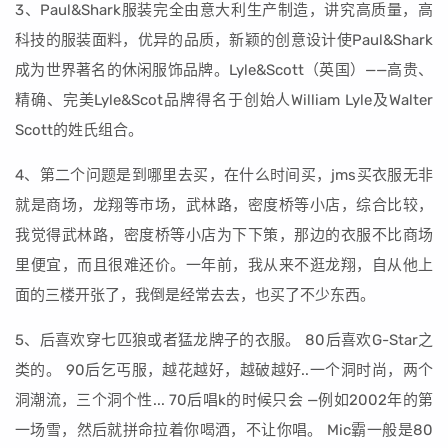
3、Paul&Shark服装完全由意大利生产制造，讲究高质量，高
科技的服装面料，优异的品质，新颖的创意设计使Paul&Shark
成为世界著名的休闲服饰品牌。Lyle&Scott（英国）——高贵、
精确、完美Lyle&Scot品牌得名于创始人William Lyle及Walter
Scott的姓氏组合。
4、第二个问题是到哪里去买，在什么时间买，jms买衣服无非
就是商场，龙翔等市场，武林路，密度桥等小店，综合比较，
我觉得武林路，密度桥等小店为下下策，那边的衣服不比商场
里便宜，而且很难还价。一年前，我从来不逛龙翔，自从他上
面的三楼开张了，我倒是经常去去，也买了不少东西。
5、后喜欢穿七匹狼或者猛龙牌子的衣服。 80后喜欢G-Star之
类的。 90后乞丐服，越花越好，越破越好..一个洞时尚，两个
洞潮流，三个洞个性... 70后唱k的时候只会 —例如2002年的第
一场雪，然后就拼命拉着你喝酒，不让你唱。 Mic霸一般是80