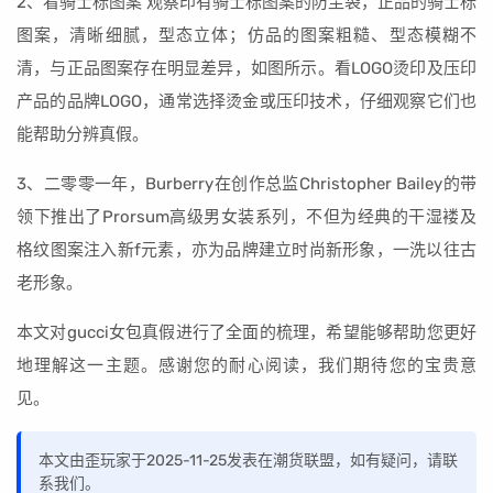
2、看骑士标图案 观察印有骑士标图案的防尘袋，正品的骑士标
图案，清晰细腻，型态立体；仿品的图案粗糙、型态模糊不
清，与正品图案存在明显差异，如图所示。看LOGO烫印及压印
产品的品牌LOGO，通常选择烫金或压印技术，仔细观察它们也
能帮助分辨真假。
3、二零零一年，Burberry在创作总监Christopher Bailey的带
领下推出了Prorsum高级男女装系列，不但为经典的干湿褛及
格纹图案注入新f元素，亦为品牌建立时尚新形象，一洗以往古
老形象。
本文对gucci女包真假进行了全面的梳理，希望能够帮助您更好
地理解这一主题。感谢您的耐心阅读，我们期待您的宝贵意
见。
本文由歪玩家于2025-11-25发表在潮货联盟，如有疑问，请联
系我们。