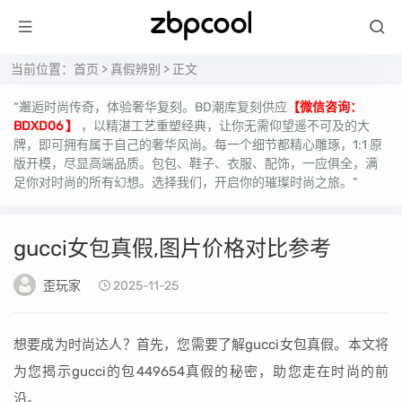
当前位置：
首页
>
真假辨别
> 正文
“邂逅时尚传奇，体验奢华复刻。BD潮库复刻供应
【微信咨询：
BDXD06 】
，以精湛工艺重塑经典，让你无需仰望遥不可及的大
牌，即可拥有属于自己的奢华风尚。每一个细节都精心雕琢，1:1 原
版开模，尽显高端品质。包包、鞋子、衣服、配饰，一应俱全，满
足你对时尚的所有幻想。选择我们，开启你的璀璨时尚之旅。”
gucci女包真假,图片价格对比参考
歪玩家
2025-11-25
想要成为时尚达人？首先，您需要了解gucci女包真假。本文将
为您揭示gucci的包449654真假的秘密，助您走在时尚的前
沿。