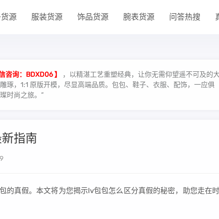
子货源
服装货源
饰品货源
腕表货源
问答热搜
信咨询：BDXD06 】
，以精湛工艺重塑经典，让你无需仰望遥不可及的
琢，1:1 原版开模，尽显高端品质。包包、鞋子、衣服、配饰，一应俱
璨时尚之旅。”
最新指南
9
v包的真假。本文将为您揭示lv包包怎么区分真假的秘密，助您走在