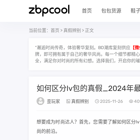
首页
包包货源
鞋
当前位置：
首页
>
真假辨别
> 正文
“邂逅时尚传奇，体验奢华复刻。BD潮库复刻供应
【微
牌，即可拥有属于自己的奢华风尚。每一个细节都精心雕
全，满足你对时尚的所有幻想。选择我们，开启你的璀
如何区分lv包的真假_2024年
歪玩家
真假辨别
2025-11-26
40
想要成为时尚达人？首先，您需要了解如何区分l
尚的前沿。