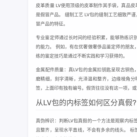
皮革质量 LV使用顶级的皮革制作其手袋，真品
是假冒产品。 缝制工艺 LV包的缝制工艺细致
冒产品的特征。
专业鉴定师通过长时间的经验积累，能够熟练识别
的能力。 例如，有在优奢做奢侈品鉴定师的朋友
练的鉴定技巧是通过不断实践和学习获得的。
金属配件质量：真LV包的金属扣钥匙呈现古铜色
磨精细，刻字清晰，光泽温和整齐，边缘棱角分明
签，上面印有独有编号。假货往往没有这一项，或
从LV包的内标签如何区分真假?
真伪辨识：判断LV包真假的一个方法是观察内标
且整齐，呈现水平直线，不会有多余的线头。 标