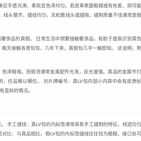
皮革应手感光滑、柔软且色泽均匀。若皮革表面粗糙或有色差，则可
严谨，线头整齐，缝线均匀，无松散线头或缝隙。缝制质量不佳通常是
奢侈品的真假。 日常生活中频繁接触奢侈品，有助于提高识别真
，每天接触各类包包，几年下来，真假包几乎一触即知。 这说明，
，色泽暗哑。而假货通常金属配件光亮，反光度强。真品的金属件
，仿品难以模仿。 对片牌编号：真LV包内部小内袋中会有皮质
有歪斜的情况。
签。 手工缝线：真LV包的内标签通常具有手工缝制的特征，线迹均
签对比：与真品相比，假LV包的内标签缝线往往较为粗糙，接口处