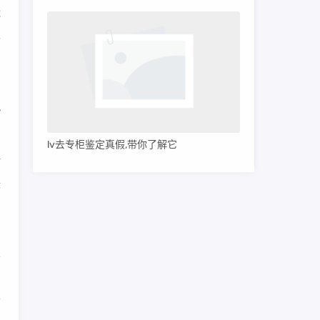
能
假
伪
熟
lv去专柜鉴定真假,带你了解它
打
标
匀
可