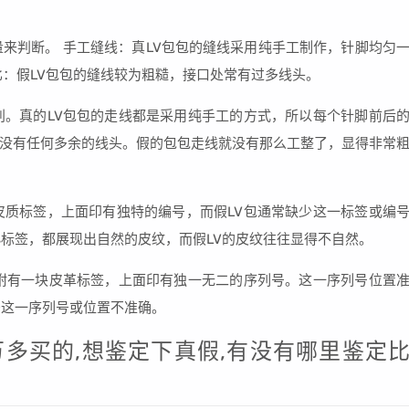
量来判断。 手工缝线：真LV包包的缝线采用纯手工制作，针脚均匀
比：假LV包包的缝线较为粗糙，接口处常有过多线头。
别。真的LV包包的走线都是采用纯手工的方式，所以每个针脚前后
没有任何多余的线头。假的包包走线就没有那么工整了，显得非常
皮质标签，上面印有独特的编号，而假LV包通常缺少这一标签或编
小标签，都展现出自然的皮纹，而假LV的皮纹往往显得不自然。
会附有一块皮革标签，上面印有独一无二的序列号。这一序列号位置
少这一序列号或位置不准确。
一万多买的,想鉴定下真假,有没有哪里鉴定