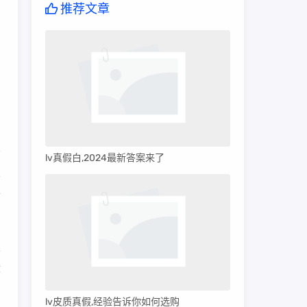
推荐文章
lv真假白,2024最新答案来了
不
质
果
没
lv皮质真假,经验告诉你如何选购