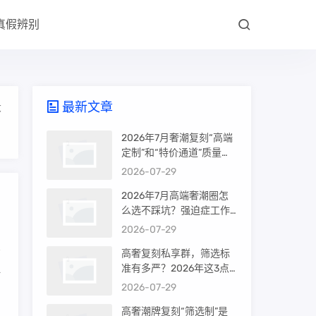
真假辨别
最新文章
大
2026年7月奢潮复刻“高端
定制”和“特价通道”质量差
很多吗？内行人说出真相
2026-07-29
2026年7月高端奢潮圈怎
么选不踩坑？强迫症工作
室的筛选机制是真相还是
2026-07-29
噱头
高奢复刻私享群，筛选标
准有多严？2026年这3点
时
才是真相
2026-07-29
高奢潮牌复刻“筛选制”是