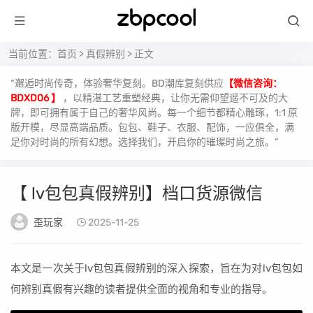
当前位置：
首页
>
真假辨别
> 正文
“邂逅时尚传奇，体验奢华复刻。BD潮库复刻供应
【微信咨询：
BDXD06 】
，以精湛工艺重塑经典，让你无需仰望遥不可及的大
牌，即可拥有属于自己的奢华风尚。每一个细节都精心雕琢，1:1 原
版开模，尽显高端品质。包包、鞋子、衣服、配饰，一应俱全，满
足你对时尚的所有幻想。选择我们，开启你的璀璨时尚之旅。”
【 lv包包真假辨别】档口货源微信
歪玩家
2025-11-25
本文是一次关于lv包包真假辨别的深入探索，旨在为对lv包包如
何辨别真假有兴趣的读者提供全面的视角和专业的指导。