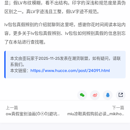
显；假LV布纹模糊，看不出结构。印字的深浅和规范度是真伪
区别之一。真LV字迹浅且工整，假LV字迹不规范。
lv包包真假辨别的介绍就聊到这里吧，感谢你花时间阅读本站内
容，更多关于lv包包真假辨别、lv包包如何辨别真假的信息别忘
了在本站进行查找喔。
本文由歪玩家于2025-11-25发表在潮货联盟，如有疑问，请联
系我们。
本文链接：
https://www.hucce.com/post/24091.html
上一篇
下一篇
ow真假鉴别油画(ʘ̆㉨ʘ̆)避坑秘密
miu凉鞋真假购前必读_mikihouse凉鞋真假