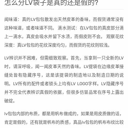
怎么分LV袋子是真的还是假的?
闻味道：真的LV包包散发出天然皮革的香味，而假货通常没有
这种味道，或者味道不同。 滴水测试：在LV包包的真皮部分滴
上一滴水，真皮会吸水并留下水渍，而假皮则不会。 观察花纹
深度：真LV包包的花纹深度均匀，而假货的花纹则较浅。
LV辨识并不困难，但需细致观察。首先，当拿到一只全新的LV
时，请深呼吸，闻一闻皮革天然的香味。LV提袋在边缘皮革接
缝处皆有隐藏序号，这是该提袋的制造地以及制造日期的说
明。LV所有的配件或者锁头上均有LV LOGO字样。LV隐藏序号
并不完全代表辨识真假的依据，但很多仿冒品常在序号上露出
破绽。
lv包包内部的布质，都是用帆布做成的，如果是用皮质做的话，
肯定是假的，还有就是帆布的质感，真品lv包包的帆布布纹比较