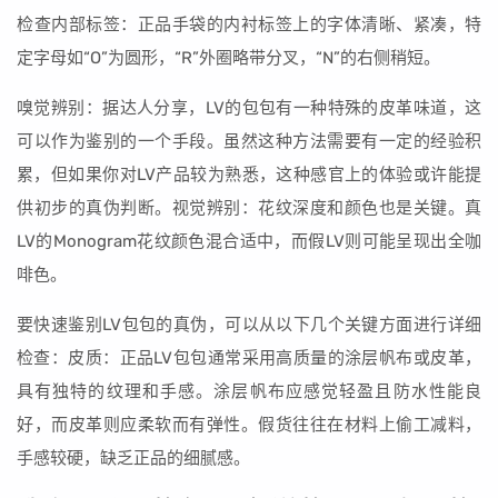
检查内部标签：正品手袋的内衬标签上的字体清晰、紧凑，特
定字母如“O”为圆形，“R”外圈略带分叉，“N”的右侧稍短。
嗅觉辨别：据达人分享，LV的包包有一种特殊的皮革味道，这
可以作为鉴别的一个手段。虽然这种方法需要有一定的经验积
累，但如果你对LV产品较为熟悉，这种感官上的体验或许能提
供初步的真伪判断。视觉辨别：花纹深度和颜色也是关键。真
LV的Monogram花纹颜色混合适中，而假LV则可能呈现出全咖
啡色。
要快速鉴别LV包包的真伪，可以从以下几个关键方面进行详细
检查：皮质：正品LV包包通常采用高质量的涂层帆布或皮革，
具有独特的纹理和手感。涂层帆布应感觉轻盈且防水性能良
好，而皮革则应柔软而有弹性。假货往往在材料上偷工减料，
手感较硬，缺乏正品的细腻感。