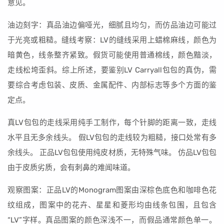
意见。
油边刻字：真品油边偏哑光，细腻且均匀，而仿品油边可能过
于光亮或粗糙。缝线考察：LV的缝线采用上蜡棉麻线，颜色为
暗黄色，线条整齐紧致。假货可能使用普通棉线，颜色黯淡，
走线松垮歪斜。综上所述，要鉴别LV Carryall包包的真伪，需
要综合考虑包装、皮质、金属配件、内部标志等多个方面的鉴
定点。
真LV包包的走线采用纯手工制作，每个针脚的距离一致，走线
水平且无多余线头。 假LV包包的走线较为粗糙，接口处常有多
余线头。 正品LV包包使用纯皮材质，无特殊气味。 仿品LV包包
由于皮质劣质，会有刺鼻的难闻味道。
观察图案：正品LV的Monogram图案由深棕色底色和咖啡色花
纹组成，图案中的花卉、星星和菱形均由线条包围，且包含
“LV”字样。真品图案的颜色深浅不一，而假品通常颜色单一。