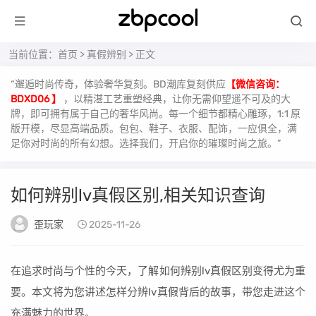
当前位置：
首页
>
真假辨别
> 正文
“邂逅时尚传奇，体验奢华复刻。BD潮库复刻供应
【微信咨询：
BDXD06 】
，以精湛工艺重塑经典，让你无需仰望遥不可及的大
牌，即可拥有属于自己的奢华风尚。每一个细节都精心雕琢，1:1 原
版开模，尽显高端品质。包包、鞋子、衣服、配饰，一应俱全，满
足你对时尚的所有幻想。选择我们，开启你的璀璨时尚之旅。”
如何辨别lv真假区别,相关知识查询
歪玩家
2025-11-26
在追求时尚与个性的今天，了解如何辨别lv真假区别变得尤为重
要。本文将为您讲述怎样分辨lv真假背后的故事，带您走进这个
充满魅力的世界。