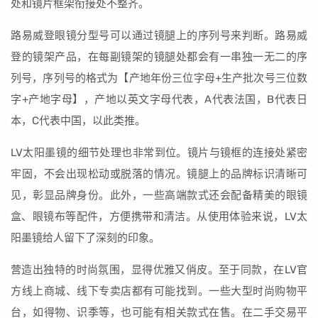
处和镜片框架衔接处不整齐。
路易威登眼镜分型号可以通过镜腿上的序列号来判断。路易威
登的镜架产品，在每副镜架的镜腿处都会有一串独一无二的序
列号，序列号的格式为【产地年份三位字母+生产批次号三位数
字+产地字母】，产地以英文字母代表，A代表法国，B代表日
本，C代表中国，以此类推。
LV太阳墨镜的细节处理也非常到位。镜片与镜框的连接处紧密
牢固，不会出现松动或脱落的情况。镜腿上的品牌标识清晰可
见，彰显品牌身份。此外，一些高端款式还会配备精美的眼镜
盒、眼镜布等配件，方便携带和清洁。从使用体验来说，LV太
阳墨镜给人留下了深刻的印象。
营造出独特的时尚氛围，显得优雅又俏皮。至于同款，在LV官
方线上商城、线下专卖店都有可能找到。一些大型时尚购物平
台，如得物、识季等，也可能有相关款式在售。在二手交易平