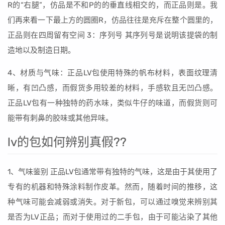
R的“右腿”，仿品是不和P的的垂直线相交的，而正品则是。我
们再来看一下最上方的圆圈R，仿品往往是充斥在整个圆里的，
正品则在四周留有空间 3：序列号 其序列号是说明该提袋的制
造地以及制造日期。
4、材质与气味：正品LV包使用特殊的帆布材料，表面纹理清
晰，有凹凸感，而假货多用较差的材料，手感软且无凹凸感。
正品LV包有一种独特的药水味，类似牛仔的味道，而假货则可
能带有刺鼻的胶味或其他异味。
lv的包如何辨别真假??
1、气味鉴别 正品LV包通常带有独特的气味，这是由于其使用了
专有的机器和特殊涂料制作皮革。然而，随着时间的推移，这
种气味可能会减弱或消失。对于新包，可以通过嗅觉来辨别其
是否为LV正品；而对于使用过的二手包，由于可能沾染了其他