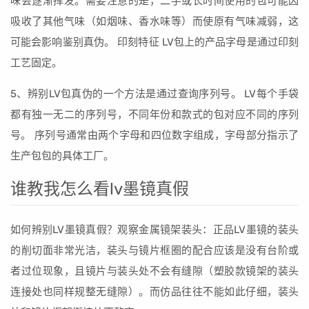
味会逐渐挥发。需要注意的是，二手或长时间使用的包可能因
吸收了其他气味（如烟味、香水味等）而使原有气味减弱，这
可能会影响鉴别真伪。 印刻特征 LV包上的产品字母是通过印刻
工艺固定。
5、辨别LV包真伪的一个方法是通过查询序列号。 LV每个手袋
都有独一无二的序列号，不同年份和款式的包对应不同的序列
号。 序列号通常由两个字母和四位数字组成，字母部分指示了
生产包包的具体工厂。
谁教我怎么看lv墨镜真假
如何辨别LV墨镜真假？观察金属镜架装头：正品LV墨镜的装头
的削切面非常光洁，装头与镜片框圈的配合应该是没有台阶或
者过位现象，且镜片与装头处不会有缝隙（塑胶款镜架的装头
连接处也同样规整无缝隙）。而仿品往往不能如此仔细，装头