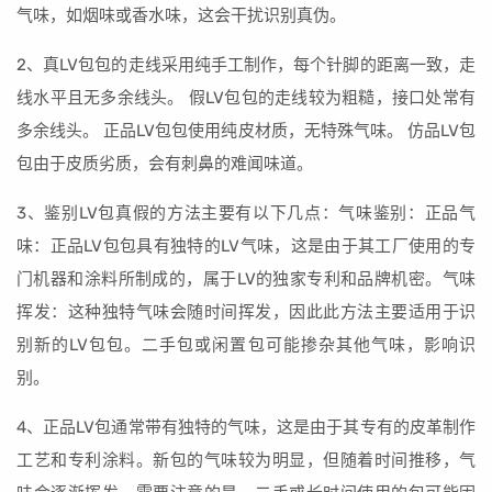
气味，如烟味或香水味，这会干扰识别真伪。
2、真LV包包的走线采用纯手工制作，每个针脚的距离一致，走
线水平且无多余线头。 假LV包包的走线较为粗糙，接口处常有
多余线头。 正品LV包包使用纯皮材质，无特殊气味。 仿品LV包
包由于皮质劣质，会有刺鼻的难闻味道。
3、鉴别LV包真假的方法主要有以下几点：气味鉴别：正品气
味：正品LV包包具有独特的LV气味，这是由于其工厂使用的专
门机器和涂料所制成的，属于LV的独家专利和品牌机密。气味
挥发：这种独特气味会随时间挥发，因此此方法主要适用于识
别新的LV包包。二手包或闲置包可能掺杂其他气味，影响识
别。
4、正品LV包通常带有独特的气味，这是由于其专有的皮革制作
工艺和专利涂料。新包的气味较为明显，但随着时间推移，气