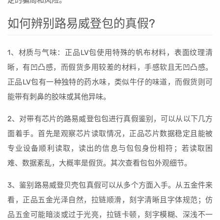
定的骗局和风险。
如何辨别路易威登包的真假?
1、材质与气味：正品LV包使用特殊的帆布材料，表面纹理清
晰，有凹凸感，而假货多用较差的材料，手感软且无凹凸感。
正品LV包有一种独特的药水味，类似牛仔的味道，而假货则可
能带有刺鼻的胶味或其他异味。
2、对带有芯片的路易威登包包进行真假鉴别，可以从以下几方
面着手。首先是观察芯片读取情况，正品芯片数据稳定且能被
专业设备顺利读取，读出的信息与包包身份相符；若读取困
难、数据紊乱，大概率是假货。其次查看包包外观细节。
3、鉴别路易威登贝壳包真假可以从多个方面入手。从五金件来
看，正品五金光泽自然，拉链顺滑，刻字清晰且字体规范；仿
品五金可能暗淡或过于光亮，拉链卡顿，刻字模糊、深浅不一