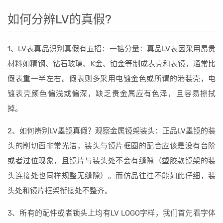
如何分辨LV的真假?
1、LV表真品识别真假有五招：一掂分量：真品LV表因采用昂贵
材料如精钢、钻石玻璃、K金、铂金等制成表壳和表镜，通常比
假表重一半左右。假表则多采用电镀金色或所谓的港装壳，电
镀表壳颜色偏浅或偏深，缺乏贵金属应有色泽，且容易擦拭
掉。
2、如何辨别LV墨镜真假？观察金属镜架装头：正品LV墨镜的装
头的削切面非常光洁，装头与镜片框圈的配合应该是没有台阶
或者过位现象，且镜片与装头处不会有缝隙（塑胶款镜架的装
头连接处也同样规整无缝隙）。而仿品往往不能如此仔细，装
头处和镜片框架衔接处不整齐。
3、所有的配件或者锁头上均有LV LOGO字样，我们首先看字体