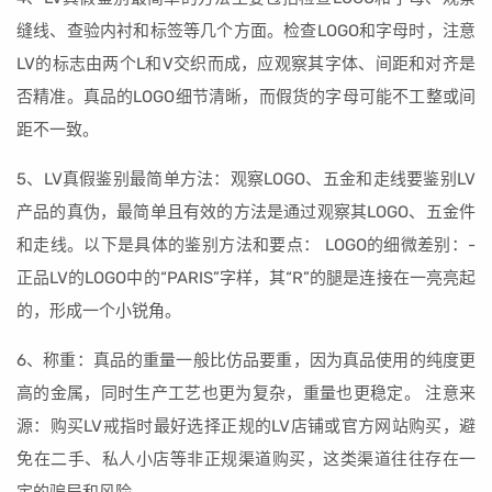
缝线、查验内衬和标签等几个方面。检查LOGO和字母时，注意
LV的标志由两个L和V交织而成，应观察其字体、间距和对齐是
否精准。真品的LOGO细节清晰，而假货的字母可能不工整或间
距不一致。
5、LV真假鉴别最简单方法：观察LOGO、五金和走线要鉴别LV
产品的真伪，最简单且有效的方法是通过观察其LOGO、五金件
和走线。以下是具体的鉴别方法和要点： LOGO的细微差别：-
正品LV的LOGO中的“PARIS”字样，其“R”的腿是连接在一亮亮起
的，形成一个小锐角。
6、称重：真品的重量一般比仿品要重，因为真品使用的纯度更
高的金属，同时生产工艺也更为复杂，重量也更稳定。 注意来
源：购买LV戒指时最好选择正规的LV店铺或官方网站购买，避
免在二手、私人小店等非正规渠道购买，这类渠道往往存在一