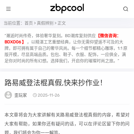
当前位置：
首页
>
真假辨别
> 正文
“邂逅时尚传奇，体验奢华复刻。BD潮库复刻供应
【微信咨询：
BDXD06 】
，以精湛工艺重塑经典，让你无需仰望遥不可及的大
牌，即可拥有属于自己的奢华风尚。每一个细节都精心雕琢，1:1 原
版开模，尽显高端品质。包包、鞋子、衣服、配饰，一应俱全，满
足你对时尚的所有幻想。选择我们，开启你的璀璨时尚之旅。”
路易威登法棍真假,快来抄作业！
歪玩家
2025-11-26
本文章将会为大家讲解有关路易威登法棍真假的内容，希望对
大家有帮助，如果你还有疑问的话，可以在评论区留下你的问
题，我们将会为你一一解答。