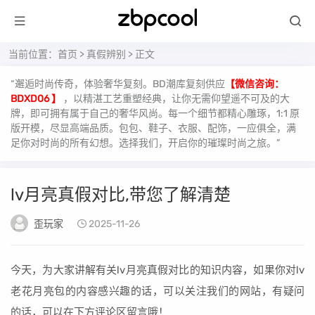
当前位置：
首页
>
真假辨别
> 正文
“邂逅时尚传奇，体验奢华复刻。BD潮库复刻供应
【微信咨询：
BDXD06 】
，以精湛工艺重塑经典，让你无需仰望遥不可及的大
牌，即可拥有属于自己的奢华风尚。每一个细节都精心雕琢，1:1 原
版开模，尽显高端品质。包包、鞋子、衣服、配饰，一应俱全，满
足你对时尚的所有幻想。选择我们，开启你的璀璨时尚之旅。”
lv月亮真假对比,带您了解清楚
歪玩家
2025-11-26
今天，为大家讲解有关lv月亮真假对比的知识内容，如果你对lv
老花月亮包的内容感兴趣的话，可以关注我们的网站，有疑问
的话，可以在下方评论区留言哦！