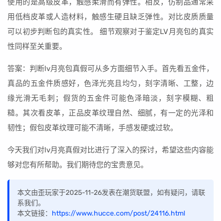
使用的是高级皮革，触感柔滑而有弹性。相反，仿制品通常采
用低档皮革或人造材料，触感生硬且缺乏弹性。对比皮质质量
可以初步判断包的真实性。 细节观察对于鉴定LV月亮包的真实
性同样至关重要。
答案：判断lv月亮包真假可从多方面细节入手。首先看五金件，
真品的五金件质感好，色泽光亮且均匀，刻字清晰、工整，边
缘光滑无毛刺；假货的五金件可能色泽暗淡，刻字模糊、粗
糙。其次看皮革，正品皮革纹理自然、细腻，有一定的光泽和
韧性；假包皮革纹理可能不清晰，手感发硬或过软。
今天我们对lv月亮真假对比进行了深入的探讨，希望这些内容能
够对您有所帮助。我们期待您的宝贵意见。
本文由歪玩家于2025-11-26发表在潮货联盟，如有疑问，请联
系我们。
本文链接：
https://www.hucce.com/post/24116.html