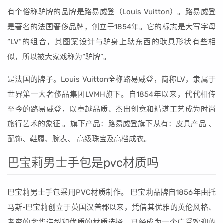
有个俗称驴牌的品牌是路易威登（Louis Vuitton）。路易威登
是著名的法国奢侈品牌，创立于1854年。它的标志是大写字母
“LV”的组合，其图案设计与驴身上驮东西的驮具形状有些相
似，所以被大家戏称为“驴牌”。
是法国的牌子。Louis Vuitton全称路易威登，简称LV，隶属于
世界第一大奢侈品集团LVMH旗下。自1854年以来，代代相传
至今的路易威登，以卓越品质、杰出创意和精湛工艺成为时尚
旅行艺术的象征 。旗下产品：路易威登旗下从有：皮具产品 、
配饰、鞋履、腕表、 高级珠宝及高档成衣。
巴宝莉男士手包是pvc材质吗
巴宝莉男士手包采用PVC材质制作。 巴宝莉品牌自1856年由托
马斯·巴宝莉创立于英国汉普郡以来，凭借其优雅的英伦风格、
考究的奢华造型和优质的材质选择，已经成为一个广受欢迎的