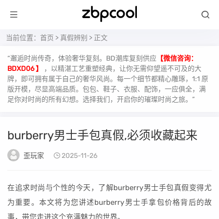
当前位置：
首页
>
真假辨别
> 正文
“邂逅时尚传奇，体验奢华复刻。BD潮库复刻供应
【微信咨询：
BDXD06 】
，以精湛工艺重塑经典，让你无需仰望遥不可及的大
牌，即可拥有属于自己的奢华风尚。每一个细节都精心雕琢，1:1 原
版开模，尽显高端品质。包包、鞋子、衣服、配饰，一应俱全，满
足你对时尚的所有幻想。选择我们，开启你的璀璨时尚之旅。”
burberry男士手包真假,必须收藏起来
歪玩家
2025-11-26
在追求时尚与个性的今天，了解burberry男士手包真假变得尤
为重要。本文将为您讲述burberry男士手拿包价格背后的故
事，带您走进这个充满魅力的世界。