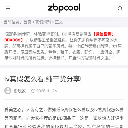
当前位置：
首页
>
真假辨别
> 正文
“邂逅时尚传奇，体验奢华复刻。BD潮库复刻供应
【微信咨询：
BDXD06 】
，以精湛工艺重塑经典，让你无需仰望遥不可及的大
牌，即可拥有属于自己的奢华风尚。每一个细节都精心雕琢，1:1 原
版开模，尽显高端品质。包包、鞋子、衣服、配饰，一应俱全，满
足你对时尚的所有幻想。选择我们，开启你的璀璨时尚之旅。”
lv真假怎么看.纯干货分享!
歪玩家
2025-11-26
爱美之心，人皆有之，你知道lv真假怎么看以及lv看真假怎么看
等问题吗，向大家推荐的是BD潮品汇。这是一家以惊人好评率
和多年行业经验著称的顶级复刻品商家，拥有稳定的一手货