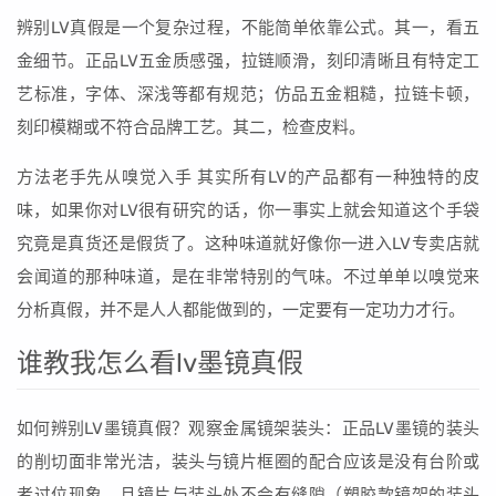
辨别LV真假是一个复杂过程，不能简单依靠公式。其一，看五
金细节。正品LV五金质感强，拉链顺滑，刻印清晰且有特定工
艺标准，字体、深浅等都有规范；仿品五金粗糙，拉链卡顿，
刻印模糊或不符合品牌工艺。其二，检查皮料。
方法老手先从嗅觉入手 其实所有LV的产品都有一种独特的皮
味，如果你对LV很有研究的话，你一事实上就会知道这个手袋
究竟是真货还是假货了。这种味道就好像你一进入LV专卖店就
会闻道的那种味道，是在非常特别的气味。不过单单以嗅觉来
分析真假，并不是人人都能做到的，一定要有一定功力才行。
谁教我怎么看lv墨镜真假
如何辨别LV墨镜真假？观察金属镜架装头：正品LV墨镜的装头
的削切面非常光洁，装头与镜片框圈的配合应该是没有台阶或
者过位现象，且镜片与装头处不会有缝隙（塑胶款镜架的装头