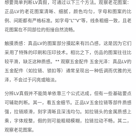
想要简单判断LV真假，可通过以下三个方法。观察老花图案：
正品LV的老花图案清晰、细腻，颜色均匀，字母和图案的比
例、间距都有严格标准。如字母“L”“V”等，线条粗细一致，且老
花图案在不同部位的衔接自然流畅。
触摸质感：真品LV的图案部分摸起来有凹凸感，这是因为它们
采用了特殊的印刷和压印技术。相比之下，仿品的图案往往比
较平滑，缺乏这种质感。** 观察五金配件 五金光泽：真品LV的
五金配件（如拉链、锁扣等）通常呈现出一种低调而优雅的光
泽，不会过于闪亮或暗淡。
分辨LV真假并不能简单依靠三个公式达成，但有一些基础要点
可辅助判断。其一，看五金细节。正品LV五金拉链等部件质感
强，拉链顺滑，刻字清晰且深浅均匀。如拉链头的金属质感上
乘，字体规整，假的则可能粗糙模糊，拉链拉动不畅。其二，
观察老花图案。