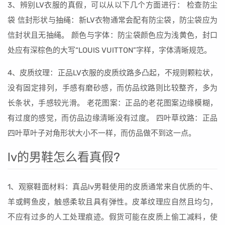
3、辨别LV衣服的真假，可以从以下几个方面进行： 检查防尘
袋 信封形状与抽绳：新LV衣物通常会配有防尘袋，防尘袋应为
信封状且无抽绳。 颜色与字体：防尘袋颜色应为浅黄色，封口
处应有深棕色的大写“LOUIS VUITTON”字样，字体清晰规范。
4、皮质纹理：正品LV衣服的皮质纹路多凸起，不规则颗粒状，
没有固定排列，手感有磨砂感，而仿品纹路则比较整齐，多为
长条状，手感较光滑。 老花图案：正品的老花图案边缘模糊，
有过度的感觉，而仿品边缘清晰没有过度。 四叶草纹路：正品
四叶草叶子对角形状大小不一样，而仿品做不到这一点。
lv的男鞋怎么看真假?
1、观察鞋面材料：真品lv男鞋使用的皮质通常来自优质的牛、
羊或鳄鱼皮，触感柔软且具有弹性。皮革纹理应自然且均匀，
不应有过多的人工处理痕迹。假货可能在皮质上偷工减料，使