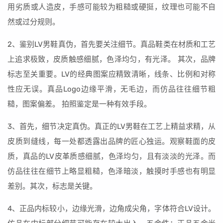
用劣质或人造皮，手感可能较为粗糙或硬挺，纹理也可能不自
然或过分规则。
2、鉴别LV男鞋真伪，首先要关注细节。真品鞋类在材质和工艺
上追求极致，皮质触感细腻，色泽均匀，有光泽。 其次，品牌
标志至关重要。LV的经典图案应精致清晰，线条、比例和对称
性应无误。真品Logo边缘平滑，无毛边，而仿品往往细节粗
糙，图案偏差。 拍照鉴定是一种有效手段。
3、首先，细节决定真伪。真正的LV男鞋在工艺上精益求精，从
皮质到缝线，每一处都透露出品牌的匠心独运。观察鞋面的皮
质，真品的LV皮革质感细腻，色泽均匀，且有淡淡的光泽。而
仿品往往在细节上略显粗糙，色泽暗淡，触摸时手感也有明显
差别。其次，标志是关键。
4、正品内标较小，边缘光滑，边角成尖角，字体符合LV设计。