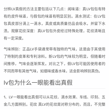
分辨LV真假的方法主要包括以下几点：闻味道：真LV包包有特
有的皮件味道，与假包的味道有明显区别。滴水测试：在LV包
包真皮部分滴上一滴水，真皮或高质量仿品会吸水，并留下水
渍。观察花纹深度：真LV包包外皮经过特殊处理，花纹清晰且
有一定深度。
气味辨别：正品LV手袋通常带有独特的气味，这是由于其使用
了特制的皮革和专利涂料。新LV包的气味较为明显，但随着时
间推移，气味会逐渐挥发。对比之下，假LV包可能因使用者的
不同而带有其他气味，如烟味或香水味，这会影响辨别真伪。
lv包为什么一眼能看出真假
1、LV一眼能看出真假可以从花纹、滴水效果、车线、印刻、五
金几方面辨别。花纹 真LV的花纹是对称分布的，而且，不完整