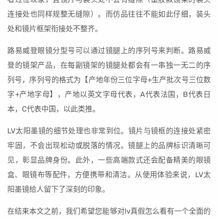
连接处也同样规整无缝隙）。而仿品往往不能如此仔细，装头
处和镜片框架衔接处不整齐。
路易威登眼镜分型号可以通过镜腿上的序列号来判断。路易威
登的镜架产品，在每副镜架的镜腿处都会有一串独一无二的序
列号，序列号的格式为【产地年份三位字母+生产批次号三位数
字+产地字母】，产地以英文字母代表，A代表法国，B代表日
本，C代表中国，以此类推。
LV太阳墨镜的细节处理也非常到位。镜片与镜框的连接处紧密
牢固，不会出现松动或脱落的情况。镜腿上的品牌标识清晰可
见，彰显品牌身份。此外，一些高端款式还会配备精美的眼镜
盒、眼镜布等配件，方便携带和清洁。从使用体验来说，LV太
阳墨镜给人留下了深刻的印象。
在结束本文之前，我们希望您能够对lv真假怎么看有一个全面的