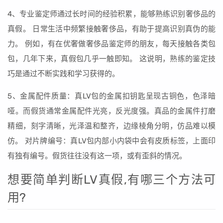
4、专业鉴定师通过长时间的经验积累，能够熟练识别奢侈品的
真假。 日常生活中频繁接触奢侈品，有助于提高识别真伪的能
力。 例如，有在优奢做奢侈品鉴定师的朋友，每天接触各类包
包，几年下来，真假包几乎一触即知。 这说明，熟练的鉴定技
巧是通过不断实践和学习获得的。
5、金属配件质量：真LV包的金属扣钥匙呈现古铜色，色泽暗
哑。而假货通常金属配件光亮，反光度强。真品的金属件打磨
精细，刻字清晰，光泽温和整齐，边缘棱角分明，仿品难以模
仿。 对片牌编号：真LV包内部小内袋中会有皮质标签，上面印
有独有编号。假货往往没有这一项，或有歪斜的情况。
想要简单判断LV真假,有哪三个方法可
用?