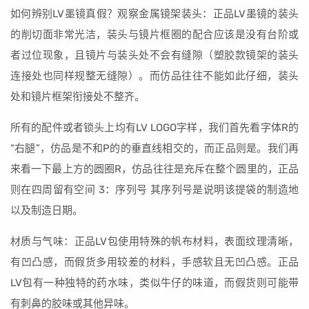
如何辨别LV墨镜真假？观察金属镜架装头：正品LV墨镜的装头
的削切面非常光洁，装头与镜片框圈的配合应该是没有台阶或
者过位现象，且镜片与装头处不会有缝隙（塑胶款镜架的装头
连接处也同样规整无缝隙）。而仿品往往不能如此仔细，装头
处和镜片框架衔接处不整齐。
所有的配件或者锁头上均有LV LOGO字样，我们首先看字体R的
“右腿”，仿品是不和P的的垂直线相交的，而正品则是。我们再
来看一下最上方的圆圈R，仿品往往是充斥在整个圆里的，正品
则在四周留有空间 3：序列号 其序列号是说明该提袋的制造地
以及制造日期。
材质与气味：正品LV包使用特殊的帆布材料，表面纹理清晰，
有凹凸感，而假货多用较差的材料，手感软且无凹凸感。正品
LV包有一种独特的药水味，类似牛仔的味道，而假货则可能带
有刺鼻的胶味或其他异味。