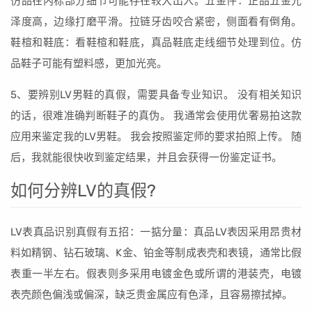
仿品在内标部分细节可能存在较大出入。五金件：正品五金光
泽度高，边缘打磨平滑。拉链牙齿咬合紧密，侧面看有倒角。
鞋楦和鞋底：看鞋楦和鞋底，真品鞋底走线细节处理到位。仿
品鞋子可能有塑料感，更加光亮。
5、要辨别LV男鞋的真假，需要具备专业知识。 没有相关知识
的话，很难准确判断鞋子的真伪。 我通常会使用优奢易拍这款
应用来鉴定我的LV男鞋。 我会按照鉴定师的要求拍照上传。 随
后，我就能很快收到鉴定结果，并且会获得一份鉴定证书。
如何分辨LV的真假?
LV表真品识别真假有五招：一掂分量：真品LV表因采用昂贵材
料如精钢、钻石玻璃、K金、铂金等制成表壳和表镜，通常比假
表重一半左右。假表则多采用电镀金色或所谓的港装壳，电镀
表壳颜色偏浅或偏深，缺乏贵金属应有色泽，且容易擦拭掉。