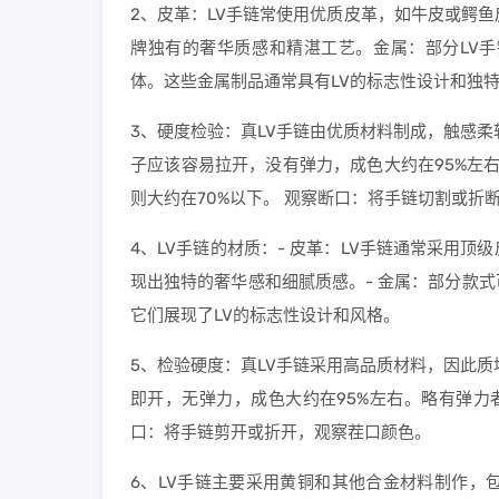
2、皮革：LV手链常使用优质皮革，如牛皮或鳄
牌独有的奢华质感和精湛工艺。金属：部分LV
体。这些金属制品通常具有LV的标志性设计和独
3、硬度检验：真LV手链由优质材料制成，触感
子应该容易拉开，没有弹力，成色大约在95%左右
则大约在70%以下。 观察断口：将手链切割或折
4、LV手链的材质：- 皮革：LV手链通常采用
现出独特的奢华感和细腻质感。- 金属：部分款
它们展现了LV的标志性设计和风格。
5、检验硬度：真LV手链采用高品质材料，因此
即开，无弹力，成色大约在95%左右。略有弹力者
口：将手链剪开或折开，观察茬口颜色。
6、LV手链主要采用黄铜和其他合金材料制作，