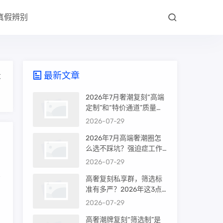
真假辨别
最新文章
大
2026年7月奢潮复刻“高端
定制”和“特价通道”质量差
很多吗？内行人说出真相
2026-07-29
2026年7月高端奢潮圈怎
么选不踩坑？强迫症工作
室的筛选机制是真相还是
2026-07-29
噱头
高奢复刻私享群，筛选标
准有多严？2026年这3点
了
才是真相
2026-07-29
高奢潮牌复刻“筛选制”是