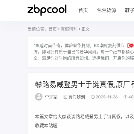
首页
包包货源
鞋
当前位置：
首页
>
真假辨别
> 正文
“邂逅时尚传奇，体验奢华复刻。BD潮库复刻供应
【微
牌，即可拥有属于自己的奢华风尚。每一个细节都精心雕
全，满足你对时尚的所有幻想。选择我们，开启你的璀
㊙️路易威登男士手链真假,原厂
歪玩家
真假辨别
2025-11-26
48
本篇文章给大家谈谈路易威登男士手链真假，以及
收藏本站喔