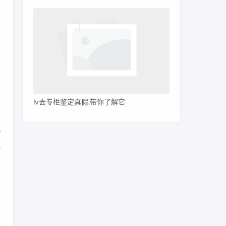
出
将
为
lv去专柜鉴定真假,带你了解它
e
配
非