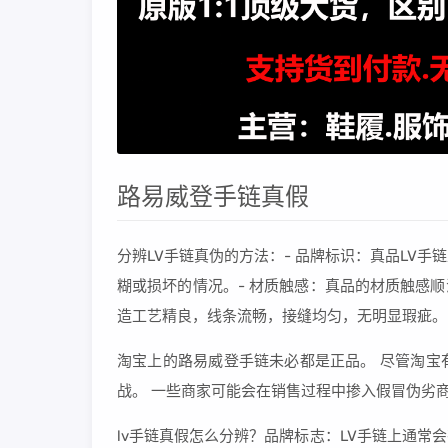
路易威登手链真假
分辨LV手链真伪的方法：- 品牌标识：真品LV手
糊或损坏的情况。- 材质触感：真品的材质触感顺
造工艺精良，线条流畅，接缝均匀，无明显瑕疵。
淘宝上的路易威登手链未必都是正品。 尽管淘宝
战。 一些商家可能会在销售过程中掺入假冒伪劣
lv手链真假怎么分辨？品牌标志：LV手链上通常