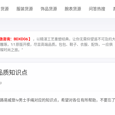
子货源
服装货源
饰品货源
腕表货源
问答热搜
信咨询：BDXD06 】
，以精湛工艺重塑经典，让你无需仰望遥不可及的
琢，1:1 原版开模，尽显高端品质。包包、鞋子、衣服、配饰，一应俱
璨时尚之旅。”
品质知识点
9
路易威登lv男士手绳对应的知识点，希望对各位有所帮助，不要忘