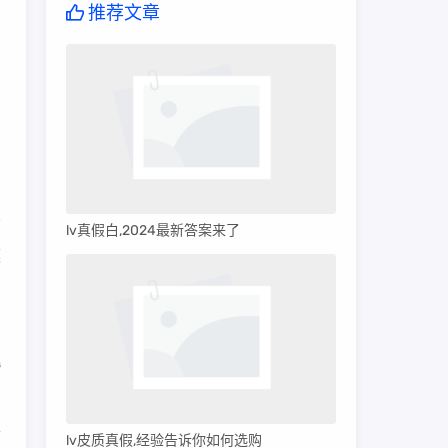
推荐文章
lv真假白,2024最新答案来了
模
制
挑
志
lv皮质真假,经验告诉你如何选购