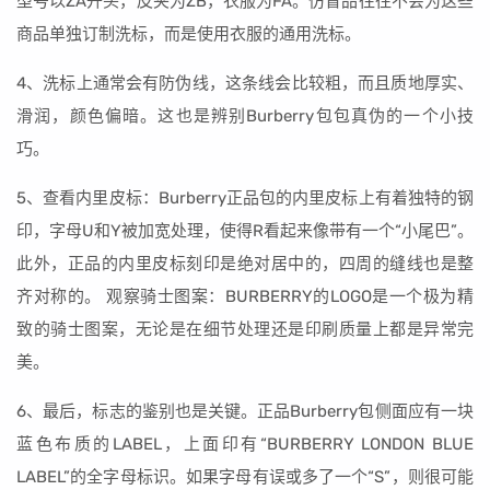
型号以ZA开头，皮夹为ZB，衣服为FA。仿冒品往往不会为这些
商品单独订制洗标，而是使用衣服的通用洗标。
4、洗标上通常会有防伪线，这条线会比较粗，而且质地厚实、
滑润，颜色偏暗。这也是辨别Burberry包包真伪的一个小技
巧。
5、查看内里皮标：Burberry正品包的内里皮标上有着独特的钢
印，字母U和Y被加宽处理，使得R看起来像带有一个“小尾巴”。
此外，正品的内里皮标刻印是绝对居中的，四周的缝线也是整
齐对称的。 观察骑士图案：BURBERRY的LOGO是一个极为精
致的骑士图案，无论是在细节处理还是印刷质量上都是异常完
美。
6、最后，标志的鉴别也是关键。正品Burberry包侧面应有一块
蓝色布质的LABEL，上面印有“BURBERRY LONDON BLUE
LABEL”的全字母标识。如果字母有误或多了一个“S”，则很可能