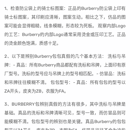
1、检查防尘袋上的骑士标图案：正品的Burberry防尘袋上印有
骑士标图案，其印刷应清晰，图案生动。相比之下，仿品的图
案可能会显得粗糙，线条模糊，形态较为死板。 观察内部Logo
的工艺：Burberry的内部Logo通常采用烫金或压印工艺。正品
的烫金颜色饱满，质感十足。
2、以下是辨别Burberry包包真假的几个基本方法： 洗标与吊
牌：- 真品：所有Burberry商品都配有洗标和吊牌，上面印有原
厂型号。洗标的型号应与吊牌上的型号相匹配。- 仿冒品：洗标
和吊牌往往模糊不清。 包包型号：- 真品：所有包包的型号以
ZA开头，皮夹为ZB，衣服为FA。
3、BURBERRY包辨别真假的方法有很多，其中洗标与吊牌是
基础。真品的洗标和吊牌清晰可见，型号一致，而仿冒品则可
能模糊不清。包包型号的辨别也是关键。真品Burberry的包包