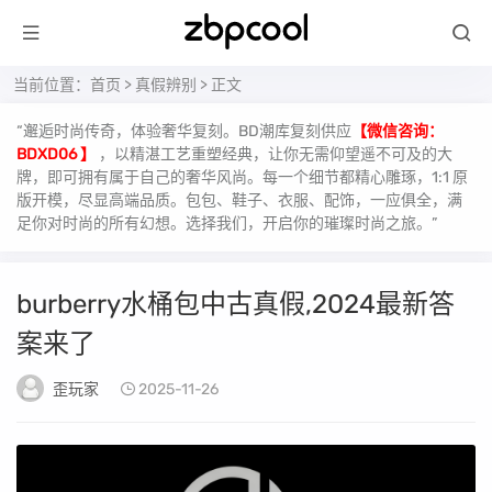
当前位置：
首页
>
真假辨别
> 正文
“邂逅时尚传奇，体验奢华复刻。BD潮库复刻供应
【微信咨询：
BDXD06 】
，以精湛工艺重塑经典，让你无需仰望遥不可及的大
牌，即可拥有属于自己的奢华风尚。每一个细节都精心雕琢，1:1 原
版开模，尽显高端品质。包包、鞋子、衣服、配饰，一应俱全，满
足你对时尚的所有幻想。选择我们，开启你的璀璨时尚之旅。”
burberry水桶包中古真假,2024最新答
案来了
歪玩家
2025-11-26