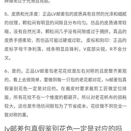
牌通常过于光滑且亮丽。
5、皮质和光泽度：正品LV邮差包的皮质具有自然的光泽和细腻
的纹理，颗粒间有明显的间隙且分布均匀。仿品的皮质通常较
暗，没有自然光泽，颗粒间几乎没有间隙或过于拥挤。真品的
皮质手感柔软，而仿品可能过硬或过软。 皮标和刻印：正品的
皮标字母干净利落，线条明显且锋利，V底部尖锐，R不会分
叉。
6、是的。正品LV邮差包老花花纹是左右对称的且是整齐美观
的，看上去很简单，要做到每一只包的老花都对花，lv邮差包真
假鉴别花色一定是对应的。在裁皮时要求裁剪工匠做定位排
版，所有花纹不在一个维度的都避开，所以对老花帆布的损耗
较大，这也是市场坊间假包为了节省成本，花纹做不到完全一
致对称的重。
lv邮差包真假鉴别花色一定是对应的吗