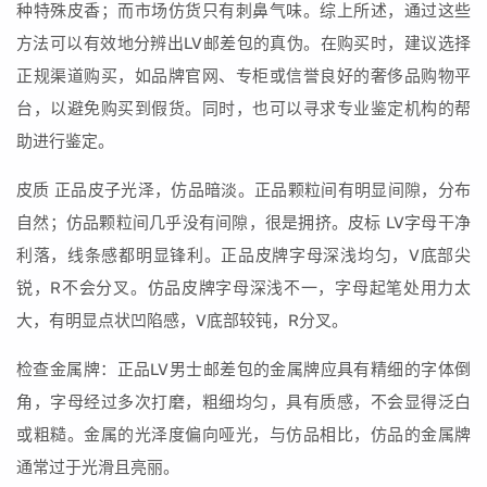
种特殊皮香；而市场仿货只有刺鼻气味。综上所述，通过这些
方法可以有效地分辨出LV邮差包的真伪。在购买时，建议选择
正规渠道购买，如品牌官网、专柜或信誉良好的奢侈品购物平
台，以避免购买到假货。同时，也可以寻求专业鉴定机构的帮
助进行鉴定。
皮质 正品皮子光泽，仿品暗淡。正品颗粒间有明显间隙，分布
自然；仿品颗粒间几乎没有间隙，很是拥挤。皮标 LV字母干净
利落，线条感都明显锋利。正品皮牌字母深浅均匀，V底部尖
锐，R不会分叉。仿品皮牌字母深浅不一，字母起笔处用力太
大，有明显点状凹陷感，V底部较钝，R分叉。
检查金属牌：正品LV男士邮差包的金属牌应具有精细的字体倒
角，字母经过多次打磨，粗细均匀，具有质感，不会显得泛白
或粗糙。金属的光泽度偏向哑光，与仿品相比，仿品的金属牌
通常过于光滑且亮丽。