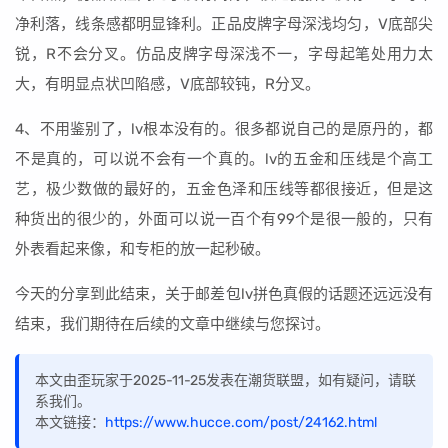
净利落，线条感都明显锋利。正品皮牌字母深浅均匀，V底部尖
锐，R不会分叉。仿品皮牌字母深浅不一，字母起笔处用力太
大，有明显点状凹陷感，V底部较钝，R分叉。
4、不用鉴别了，lv根本没有的。很多都说自己的是原丹的，都
不是真的，可以说不会有一个真的。lv的五金和压线是个高工
艺，极少数做的最好的，五金色泽和压线等都很接近，但是这
种货出的很少的，外面可以说一百个有99个是很一般的，只有
外表看起来像，和专柜的放一起秒破。
今天的分享到此结束，关于邮差包lv拼色真假的话题还远远没有
结束，我们期待在后续的文章中继续与您探讨。
本文由歪玩家于2025-11-25发表在潮货联盟，如有疑问，请联
系我们。
本文链接：
https://www.hucce.com/post/24162.html