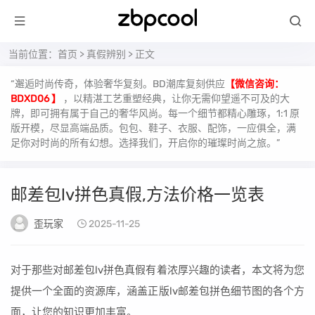
当前位置：
首页
>
真假辨别
> 正文
“邂逅时尚传奇，体验奢华复刻。BD潮库复刻供应
【微信咨询：
BDXD06 】
，以精湛工艺重塑经典，让你无需仰望遥不可及的大
牌，即可拥有属于自己的奢华风尚。每一个细节都精心雕琢，1:1 原
版开模，尽显高端品质。包包、鞋子、衣服、配饰，一应俱全，满
足你对时尚的所有幻想。选择我们，开启你的璀璨时尚之旅。”
邮差包lv拼色真假,方法价格一览表
歪玩家
2025-11-25
对于那些对邮差包lv拼色真假有着浓厚兴趣的读者，本文将为您
提供一个全面的资源库，涵盖正版lv邮差包拼色细节图的各个方
面，让您的知识更加丰富。