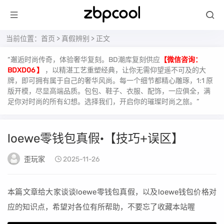
当前位置：
首页
>
真假辨别
> 正文
“邂逅时尚传奇，体验奢华复刻。BD潮库复刻供应
【微信咨询：
BDXD06 】
，以精湛工艺重塑经典，让你无需仰望遥不可及的大
牌，即可拥有属于自己的奢华风尚。每一个细节都精心雕琢，1:1 原
版开模，尽显高端品质。包包、鞋子、衣服、配饰，一应俱全，满
足你对时尚的所有幻想。选择我们，开启你的璀璨时尚之旅。”
loewe零钱包真假·【技巧+误区】
歪玩家
2025-11-26
本篇文章给大家谈谈loewe零钱包真假，以及loewe钱包价格对
应的知识点，希望对各位有所帮助，不要忘了收藏本站喔