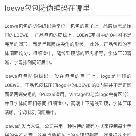
loewe包包防伪编码在哪里
Loewe包包的防伪编码通常位于包包的盖子上，品牌标志是压
印的LOEWE。 正品包包的皮标上，LOEWE字母中的O内圈不是
完美的圆形，而是呈现两端尖角的形状。 此外，正品包包的字
体间距均匀，粗细适中，缝线到顶部的距离相等，字体压印清
晰，字母排列间距居中。
loewe包包防伪标码一般在包包的盖子上，logo是压印的
LOEWE 。正品包皮标压印logo中的LOEWE 的O内圈并不是正圆
而是两端尖角的（Puzzle适用，Vintage包老款logo会有区分）
并且字体间距相等同 粗细适中，两端上下缝线到顶，字体压印
清晰，字母排列间距居中。
loewe的发言人说，公司采用一种独特的编码方式来控制每个手
袋的生产过程，这有点像新车上的车辆识别码，然后把这个唯