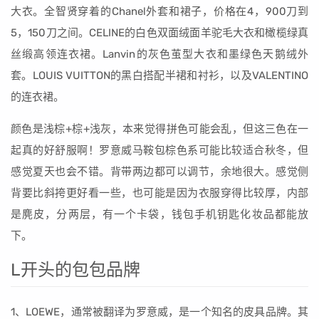
大衣。全智贤穿着的Chanel外套和裙子，价格在4，900刀到
5，150刀之间。CELINE的白色双面绒面羊驼毛大衣和橄榄绿真
丝缎高领连衣裙。Lanvin的灰色茧型大衣和墨绿色天鹅绒外
套。LOUIS VUITTON的黑白搭配半裙和衬衫，以及VALENTINO
的连衣裙。
颜色是浅棕+棕+浅灰，本来觉得拼色可能会乱，但这三色在一
起真的好舒服啊！罗意威马鞍包棕色系可能比较适合秋冬，但
感觉夏天也会不错。背带两边都可以调节，余地很大。感觉侧
背要比斜挎更好看一些，也可能是因为衣服穿得比较厚，内部
是麂皮，分两层，有一个卡袋，钱包手机钥匙化妆品都能放
下。
L开头的包包品牌
1、LOEWE，通常被翻译为罗意威，是一个知名的皮具品牌。其