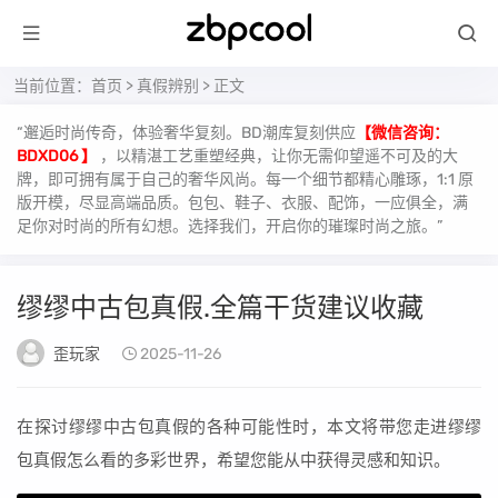
当前位置：
首页
>
真假辨别
> 正文
“邂逅时尚传奇，体验奢华复刻。BD潮库复刻供应
【微信咨询：
BDXD06 】
，以精湛工艺重塑经典，让你无需仰望遥不可及的大
牌，即可拥有属于自己的奢华风尚。每一个细节都精心雕琢，1:1 原
版开模，尽显高端品质。包包、鞋子、衣服、配饰，一应俱全，满
足你对时尚的所有幻想。选择我们，开启你的璀璨时尚之旅。”
缪缪中古包真假.全篇干货建议收藏
歪玩家
2025-11-26
在探讨缪缪中古包真假的各种可能性时，本文将带您走进缪缪
包真假怎么看的多彩世界，希望您能从中获得灵感和知识。