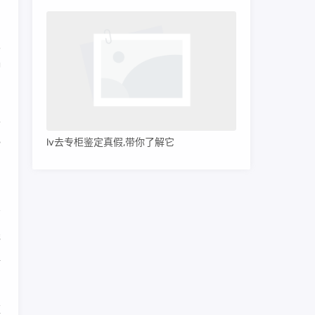
根
种
主
色
lv去专柜鉴定真假,带你了解它
钱
组
监