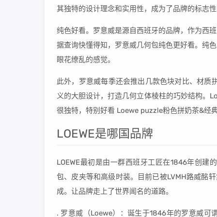
其独特的设计理念和实用性，成为了品牌的标志性
纯色好看。罗意威是源自西班牙的品牌，作为西班
据查询快懂得知，罗意威几何包纯色更好看。纯色
眼花缭乱的感觉。
此外，罗意威每季还会推出几款色块对比、材质拼
义的大胆设计，打造几何立体棱柱的巧妙结构。Loew
很独特，特别好看 Loewe puzzle粉色拼奶茶&
LOEWE是哪国品牌
LOEWE最初是由一群西班牙工匠在1846年
包、皮夹等和高级时装。目前已被LVMH路威酩轩
成。让品牌走上了世界闻名的道路。
. 罗意威（Loewe）：诞生于1846年的罗