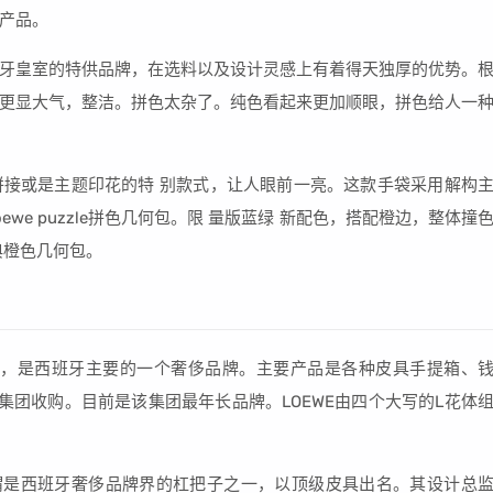
产品。
牙皇室的特供品牌，在选料以及设计灵感上有着得天独厚的优势。
更显大气，整洁。拼色太杂了。纯色看起来更加顺眼，拼色给人一
接或是主题印花的特 别款式，让人眼前一亮。这款手袋采用解构
e puzzle拼色几何包。限 量版蓝绿 新配色，搭配橙边，整体撞
经典橙色几何包。
创建的，是西班牙主要的一个奢侈品牌。主要产品是各种皮具手提箱、
集团收购。目前是该集团最年长品牌。LOEWE由四个大写的L花体
意威可谓是西班牙奢侈品牌界的杠把子之一，以顶级皮具出名。其设计总