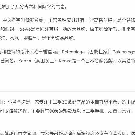
老牌更增加了几分青春和国际化的气息。
具品牌，中文名字叫做罗意威，主营各种皮具还有一些高档时装，是个奢
加低调。loewe是西班牙首屈一指的大品牌，做工细致精巧，非常
服装、香水、眼镜等，是个奢饰品品牌。
特的设计风格享誉国际。Balenciaga（巴黎世家）Balenciag
闻名。Kenzo（高田贤三）Kenzo是一个日本奢侈品牌，以其独
荐理由：小当严选是一家专注于二手3C数码产品的电商直销平台，这里
可以随意选择。主要经营90%的新款及以上二手手机，质量非常好
品牌都有中文官网，或者去奢侈品牌天猫旗舰店及京东自营专区，