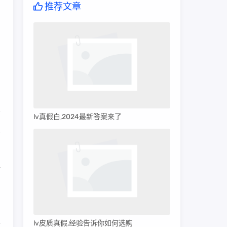
推荐文章
lv真假白,2024最新答案来了
受
好
。
以
lv皮质真假,经验告诉你如何选购