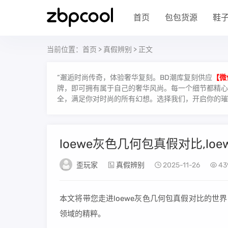
首页
包包货源
鞋
当前位置：
首页
>
真假辨别
> 正文
“邂逅时尚传奇，体验奢华复刻。BD潮库复刻供应
【微
牌，即可拥有属于自己的奢华风尚。每一个细节都精心雕
全，满足你对时尚的所有幻想。选择我们，开启你的璀
loewe灰色几何包真假对比,l
歪玩家
真假辨别
2025-11-26
43
本文将带您走进loewe灰色几何包真假对比的世
领域的精粹。