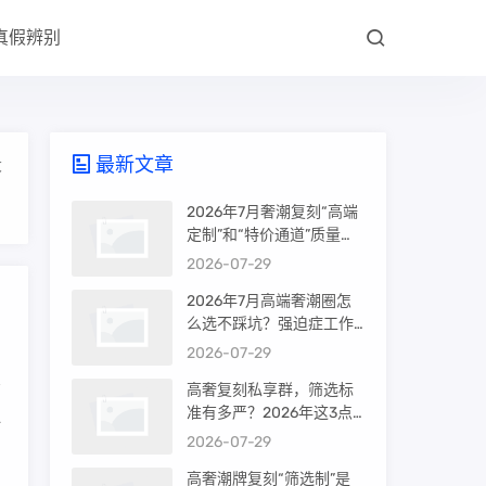
真假辨别
最新文章
大
2026年7月奢潮复刻“高端
定制”和“特价通道”质量差
很多吗？内行人说出真相
2026-07-29
2026年7月高端奢潮圈怎
么选不踩坑？强迫症工作
室的筛选机制是真相还是
2026-07-29
噱头
高奢复刻私享群，筛选标
准有多严？2026年这3点
一
才是真相
2026-07-29
高奢潮牌复刻“筛选制”是