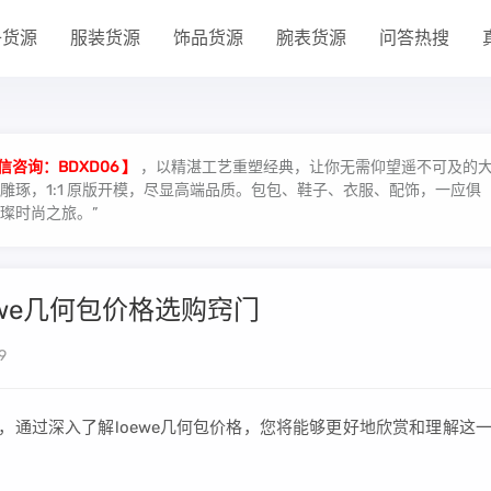
子货源
服装货源
饰品货源
腕表货源
问答热搜
信咨询：BDXD06 】
，以精湛工艺重塑经典，让你无需仰望遥不可及的
琢，1:1 原版开模，尽显高端品质。包包、鞋子、衣服、配饰，一应俱
璨时尚之旅。”
oewe几何包价格选购窍门
9
界，通过深入了解loewe几何包价格，您将能够更好地欣赏和理解这