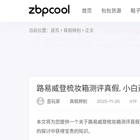
首页
包包货源
鞋
当前位置：
首页
>
真假辨别
> 正文
“邂逅时尚传奇，体验奢华复刻。BD潮库复刻供应
【微
牌，即可拥有属于自己的奢华风尚。每一个细节都精心雕
全，满足你对时尚的所有幻想。选择我们，开启你的璀
路易威登梳妆箱测评真假, 小
歪玩家
真假辨别
2025-11-25
41
本文将为您提供一个关于路易威登梳妆箱测评真假
的探讨中获得宝贵的知识。