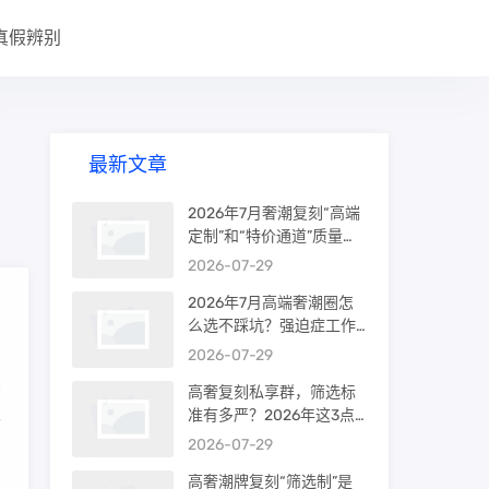
真假辨别
大
最新文章
2026年7月奢潮复刻“高端
定制”和“特价通道”质量差
很多吗？内行人说出真相
2026-07-29
2026年7月高端奢潮圈怎
么选不踩坑？强迫症工作
室的筛选机制是真相还是
2026-07-29
噱头
高奢复刻私享群，筛选标
准有多严？2026年这3点
箱
才是真相
2026-07-29
高奢潮牌复刻“筛选制”是