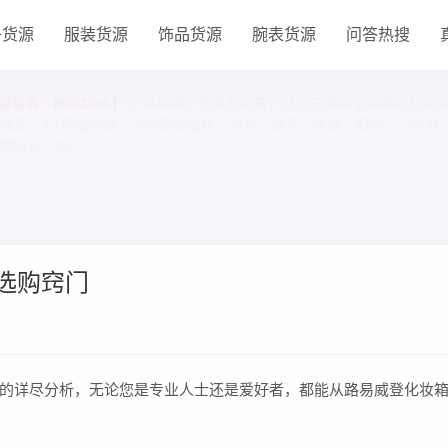
子货源
服装货源
饰品货源
腕表货源
问答热搜
信咨询：BDXD06 】
，以精湛工艺重塑经典，让你无需仰望遥不可及的
琢，1:1 原版开模，尽显高端品质。包包、鞋子、衣服、配饰，一应俱
璨时尚之旅。”
白选购窍门
9
的详尽分析，无论您是专业人士还是爱好者，都能从路易威登化妆