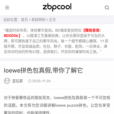
当前位置：
首页
>
真假辨别
> 正文
“邂逅时尚传奇，体验奢华复刻。BD潮库复刻供应
【微信咨询：
BDXD06 】
，以精湛工艺重塑经典，让你无需仰望遥不可及的大
牌，即可拥有属于自己的奢华风尚。每一个细节都精心雕琢，1:1 原
版开模，尽显高端品质。包包、鞋子、衣服、配饰，一应俱全，满
足你对时尚的所有幻想。选择我们，开启你的璀璨时尚之旅。”
loewe拼色包真假,带你了解它
歪玩家
2025-11-26
对于钟爱奢侈品的朋友而言，loewe拼色包真假是一个不可忽视
的话题。本文将为您详细讲解loewe puzzle拼色，让您在享受
奢华的同时，也能保持理性。