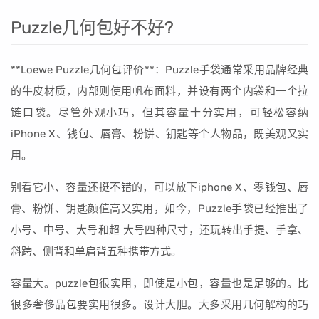
Puzzle几何包好不好?
**Loewe Puzzle几何包评价**：Puzzle手袋通常采用品牌经典
的牛皮材质，内部则使用帆布面料，并设有两个内袋和一个拉
链口袋。尽管外观小巧，但其容量十分实用，可轻松容纳
iPhone X、钱包、唇膏、粉饼、钥匙等个人物品，既美观又实
用。
别看它小、容量还挺不错的，可以放下iphone X、零钱包、唇
膏、粉饼、钥匙颜值高又实用，如今，Puzzle手袋已经推出了
小号、中号、大号和超 大号四种尺寸，还玩转出手提、手拿、
斜跨、侧背和单肩背五种携带方式。
容量大。puzzle包很实用，即使是小包，容量也是足够的。比
很多奢侈品包要实用很多。设计大胆。大多采用几何解构的巧