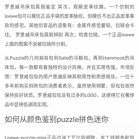
罗意威吊床包真假鉴定 其次，观察皮革纹路。一个仿制的
loewe包可以模仿正品手袋的皮革脉纹。但模仿不出正品皮革柔
软的感觉。其他仿冒品的迹象有：金属件感觉量轻，拉链会卡
住。 罗意威吊床包真假辨别 再次，检查拉链。一个正品loewe
上面的图案不会被拉链所分割。
从Puzzle的几何肩背包到Gate的马鞍包，再到Hammock的吊
床包，每一款都有着独特的设计风格，并且实用性强。市场反
馈：罗意威包包的用户普遍反映其耐用性和质感极佳。一位十
多年前购买斜挎包的消费者表示，虽然使用频繁，但包包依然
保持良好状态。罗意威包包没有过多的LOGO，这使得它在奢侈
品中显得低调而实用。
如何从颜色鉴别puzzle拼色迷你
Loewe-puzzle-mini正品边油工艺比较细致，车工线颜色和包