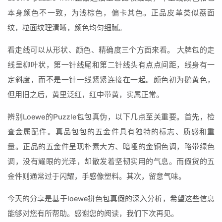
本身颜色不一致，为浅棕色，偏卡其色。正品皮革类似荔面
纹，粒面纹理清晰，颜色均匀细腻。
看走线可以从形状、颜色、精确度三个方面来看。 大牌包的走
线呈柳叶状，第一针线尾和第二针线头有点点间距，线身有一
定斜度，而不是一针一线紧紧连接在一起。颜色初为鹅黄色，
但用旧之后，黄里泛红，红中带黄，实属正常。
辨别Loewe的Puzzle包包真伪，以下几点至关重要。首先，检
查金属配件。真品包包的五金件具有独特的标志、质感和重
量。正品的五金件呈现朴素大方、暗哑的金铜色调，略带绿色
调，没有耀眼的光泽，却散发着坚韧实用的气息。而假货的五
金件则通常过于闪耀，手感像塑料。其次，留意气味。
今天的分享是基于loewe拼色包真假的深入分析，希望这些信息
能够对您有所帮助。感谢您的阅读，我们下次再见。